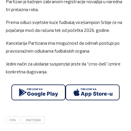
Partizan je kažnjen zabranom registracije novajlija u naredna
tri prelazna roka.
Prema odluci svjetske kuće fudbalaj vicešampion Srbije će na
pojačanja moći da računa tek od početka 2026. godine.
Kancelarija Partizana ima mogućnost da odmah postupi po
pravosnažnim odlukama fudbalskih organa.
Jedini način za ukidanje suspenzije jeste da “crno-beli” izmire
konkretna dugovanja.
PREUZMI NA
PREUZMI NA
Google Play
App Store-u
FIFA
PARTIZAN