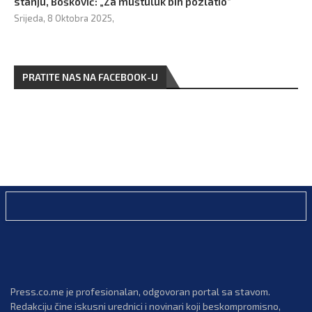
stanju, Bošković: „Za muštuluk bih pozlatio“
Srijeda, 8 Oktobra 2025,
PRATITE NAS NA FACEBOOK-U
Press.co.me je profesionalan, odgovoran portal sa stavom.
Redakciju čine iskusni urednici i novinari koji beskompromisno,