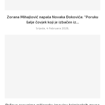
Zorana Mihajlović napala Novaka Đokovića: “Poruku
šalje čovjek koji je izbačen iz...
Srijeda, 4 Februara 2026,
Država preuzima milionsku imovinu kriminalnih grupa