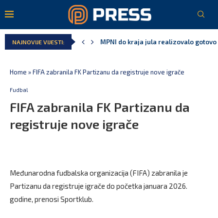
MPNI do kraja jula realizovalo gotovo
NAJNOVIJE VIJESTI:
U prethodnih pet godina: Vučić tri puta
MCP odgovorila Vučiću: Nedopustivo pol
Andrić: Crnoj Gori nije bilo mjesto na 
Spajić: Gusinje primjer sredine u kojoj
Vučić čuva Marovića do zastare pres
Home
»
FIFA zabranila FK Partizanu da registruje nove igrače
Fudbal
FIFA zabranila FK Partizanu da
registruje nove igrače
Međunarodna fudbalska organizacija (FIFA) zabranila je
Partizanu da registruje igrače do početka januara 2026.
godine, prenosi Sportklub.