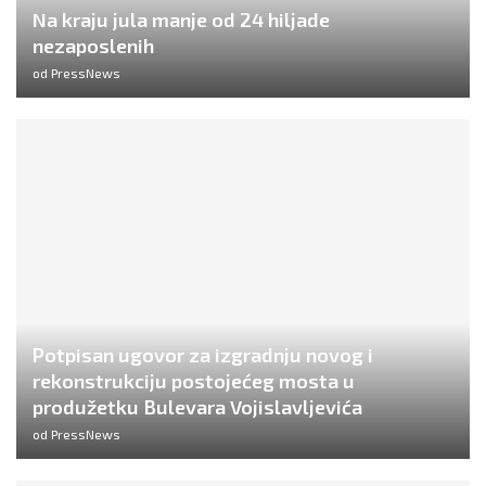
Na kraju jula manje od 24 hiljade
nezaposlenih
od
PressNews
Potpisan ugovor za izgradnju novog i
rekonstrukciju postojećeg mosta u
produžetku Bulevara Vojislavljevića
od
PressNews