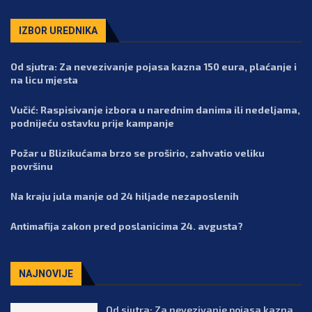
IZBOR UREDNIKA
Od sjutra: Za nevezivanje pojasa kazna 150 eura, plaćanje i
na licu mjesta
Vučić: Raspisivanje izbora u narednim danima ili nedeljama,
podnijeću ostavku prije kampanje
Požar u Blizikućama brzo se proširio, zahvatio veliku
površinu
Na kraju jula manje od 24 hiljade nezaposlenih
Antimafija zakon pred poslanicima 24. avgusta?
NAJNOVIJE
Od sjutra: Za nevezivanje pojasa kazna