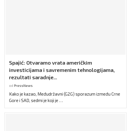
Spajić: Otvaramo vrata američkim
investicijama i savremenim tehnologijama,
rezultati saradnje...
od
PressNews
Kako je kazao, Međudržavni (G2G) sporazum između Crne
Gore i SAD, sedmi je koji je …