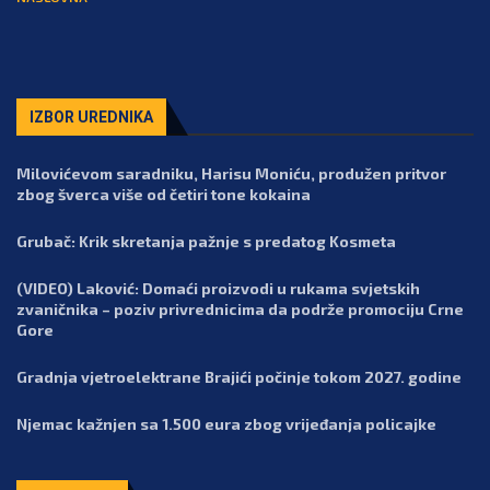
IZBOR UREDNIKA
Milovićevom saradniku, Harisu Moniću, produžen pritvor
zbog šverca više od četiri tone kokaina
Grubač: Krik skretanja pažnje s predatog Kosmeta
(VIDEO) Laković: Domaći proizvodi u rukama svjetskih
zvaničnika – poziv privrednicima da podrže promociju Crne
Gore
Gradnja vjetroelektrane Brajići počinje tokom 2027. godine
Njemac kažnjen sa 1.500 eura zbog vrijeđanja policajke