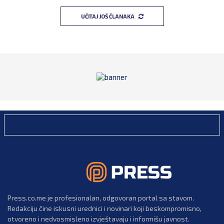
UČITAJ JOŠ ČLANAKA
Press.co.me je profesionalan, odgovoran portal sa stavom.
Redakciju čine iskusni urednici i novinari koji beskompromisno,
otvoreno i nedvosmisleno izvještavaju i informišu javnost.