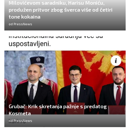
Milovićevom saradniku, Harisu Moniću,
produžen pritvor zbog šverca više od četiri
tone kokaina
od
PressNews
Grubač: Krik skretanja pažnje s predatog
Kosmeta
od
PressNews