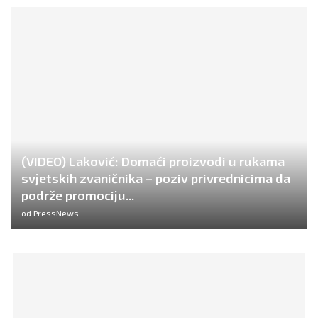
(VIDEO) Laković: Domaći proizvodi u rukama
svjetskih zvaničnika – poziv privrednicima da
podrže promociju...
od
PressNews