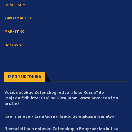
IMPRESSUM
PRIVACY POLICY
MARKETING
NASLOVNA
IZBOR UREDNIKA
Vučić dočekao Zelenskog: od „bratske Rusije“ do
„zajedničkih interesa“ sa Ukrajinom, vrata otvorena i za
oružje?
Kao iz snova – Crna Gora u finalu Svjetskog prvenstva!
Njemački list o dolasku Zelenskog u Beograd: Iza kulisa