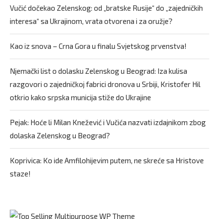
Vučić dočekao Zelenskog: od „bratske Rusije“ do „zajedničkih
interesa“ sa Ukrajinom, vrata otvorena i za oružje?
Kao iz snova – Crna Gora u finalu Svjetskog prvenstva!
Njemački list o dolasku Zelenskog u Beograd: Iza kulisa
razgovori o zajedničkoj fabrici dronova u Srbiji, Kristofer Hil
otkrio kako srpska municija stiže do Ukrajine
Pejak: Hoće li Milan Knežević i Vučića nazvati izdajnikom zbog
dolaska Zelenskog u Beograd?
Koprivica: Ko ide Amfilohijevim putem, ne skreće sa Hristove
staze!