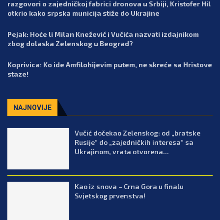
razgovori o zajedničkoj fabrici dronova u Srbiji, Kristofer Hil
otkrio kako srpska municija stiže do Ukrajine
Pejak: Hoće li Milan Knežević i Vučića nazvati izdajnikom
zbog dolaska Zelenskog u Beograd?
Koprivica: Ko ide Amfilohijevim putem, ne skreće sa Hristove
staze!
NAJNOVIJE
Vučić dočekao Zelenskog: od „bratske
Rusije“ do „zajedničkih interesa“ sa
Ukrajinom, vrata otvorena...
Kao iz snova – Crna Gora u finalu
Svjetskog prvenstva!