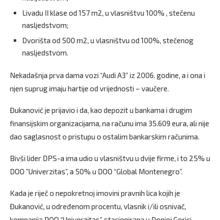
Livadu II klase od 157 m2, u vlasništvu 100% , stečenu
nasljedstvom;
Dvorišta od 500 m2, u vlasništvu od 100%, stečenog
nasljedstvom.
Nekadašnja prva dama vozi “Audi A3” iz 2006. godine, a i ona i
njen suprug imaju hartije od vrijednosti – vaučere.
Đukanović je prijavio i da, kao depozit u bankama i drugim
finansijskim organizacijama, na računu ima 35.609 eura, ali nije
dao saglasnost o pristupu o ostalim bankarskim računima.
Bivši lider DPS-a ima udio u vlasništvu u dvije firme, i to 25% u
DOO ”Univerzitas”, a 50% u DOO “Global Montenegro”.
Kada je riječ o nepokretnoj imovini pravnih lica kojih je
Đukanović, u određenom procentu, vlasnik i/ili osnivač,
kompanija DOO “Univerzitas”, stacionirana u Donjoj Gorici,