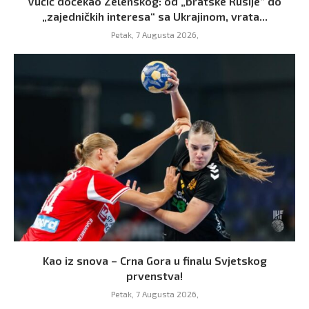
Vučić dočekao Zelenskog: od „bratske Rusije“ do
„zajedničkih interesa“ sa Ukrajinom, vrata...
Petak, 7 Augusta 2026,
Kao iz snova – Crna Gora u finalu Svjetskog
prvenstva!
Petak, 7 Augusta 2026,