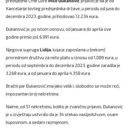
predsjednik Crne Gore
Milo Đukanović
prijavio je da je od
Kancelarije bivšeg predsjednika države, u periodu od juna do
decembra 2023. godine, prihodovao 12.234 eura.
Đukanović je, po istom osnovu, od januara do aprila ove
godine primio još 6.991 eura.
Njegova supruga
Lidija
, koja je zaposlena u (nekom)
privrednom društvu za neto platu u iznosu od 1.089 eura, u
periodu od septembra do decembra 2023. godine zaradila je
3.268 eura, a od januara do aprila 4.358 eura.
Bračni par Đukanović ima jako velik i, slobodno se može reći,
impozantan broj nekretnina.
Naime, od 51 nekretninu, koliko je zvanično prijavio, Đukanović
je u izvještaju ustvrdio da je 34 stekao nasljedstvom, osam
kupovinom, a sedam razmjenom.