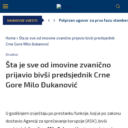
Potpisan ugovor za prvu fazu stambeno
NAJNOVIJE VIJESTI:
Danski političar: Obilazak skupštine s 
Kljajić obmanuo javnost: ASK nije dao 
Srbija: Manjak u državnoj kasi milijar
Ivanović za Eurokaz: Evropska unija ne
Home
»
Šta je sve od imovine zvanično prijavio bivši predsjednik
Crne Gore Milo Đukanović
Društvo
Šta je sve od imovine zvanično
prijavio bivši predsjednik Crne
Gore Milo Đukanović
U godišnjem izvještaju po prestanku funkcije, koji je po zakonu
dostavio Agenciji za sprečavanje korupcije (ASK), bivši