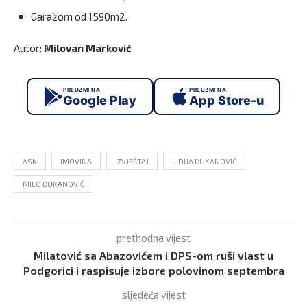
Garažom od 1590m2.
Autor:
Milovan Marković
PREUZMI NA
PREUZMI NA
Google Play
App Store-u
ASK
IMOVINA
IZVJEŠTAJ
LIDIJA ĐUKANOVIĆ
MILO ĐUKANOVIĆ
prethodna vijest
Milatović sa Abazovićem i DPS-om ruši vlast u
Podgorici i raspisuje izbore polovinom septembra
sljedeća vijest