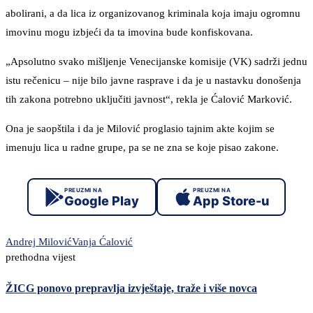
abolirani, a da lica iz organizovanog kriminala koja imaju ogromnu
imovinu mogu izbjeći da ta imovina bude konfiskovana.
„Apsolutno svako mišljenje Venecijanske komisije (VK) sadrži jednu
istu rečenicu – nije bilo javne rasprave i da je u nastavku donošenja
tih zakona potrebno uključiti javnost“, rekla je Ćalović Marković.
Ona je saopštila i da je Milović proglasio tajnim akte kojim se
imenuju lica u radne grupe, pa se ne zna se koje pisao zakone.
PREUZMI NA
PREUZMI NA
Google Play
App Store-u
Andrej Milović
Vanja Ćalović
prethodna vijest
ŽICG ponovo prepravlja izvještaje, traže i više novca