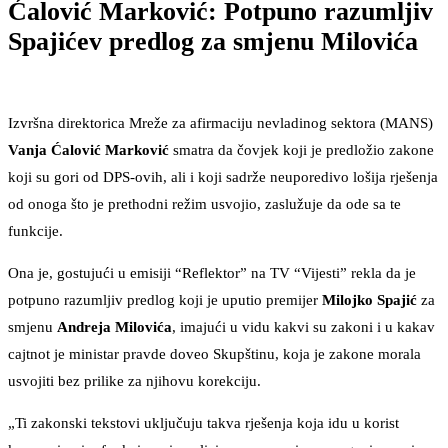
Ćalović Marković: Potpuno razumljiv
Spajićev predlog za smjenu Milovića
Izvršna direktorica Mreže za afirmaciju nevladinog sektora (MANS)
Vanja Ćalović Marković
smatra da čovjek koji je predložio zakone
koji su gori od DPS-ovih, ali i koji sadrže neuporedivo lošija rješenja
od onoga što je prethodni režim usvojio, zaslužuje da ode sa te
funkcije.
Ona je, gostujući u emisiji “Reflektor” na TV “Vijesti” rekla da je
potpuno razumljiv predlog koji je uputio premijer
Milojko Spajić
za
smjenu
Andreja Milovića
, imajući u vidu kakvi su zakoni i u kakav
cajtnot je ministar pravde doveo Skupštinu, koja je zakone morala
usvojiti bez prilike za njihovu korekciju.
„Ti zakonski tekstovi uključuju takva rješenja koja idu u korist