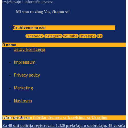
izvještavaju i informišu javnost.
Mi smo tu zbog Vas, čitamo se!
Društvene mreže
Facebook
Instagram
Youtube
Envelope
Rss
O nama
Uslovi korišćenja
Impressum
Privacy policy
Marketing
Naslovna
Izbor urednika
Vučić: Otvaramo fabriku dronova sa Izraelcima za Ukrajinu
Za 48 sati policija registrovala 1.320 prekršaja u saobraćaju, 48 vozača