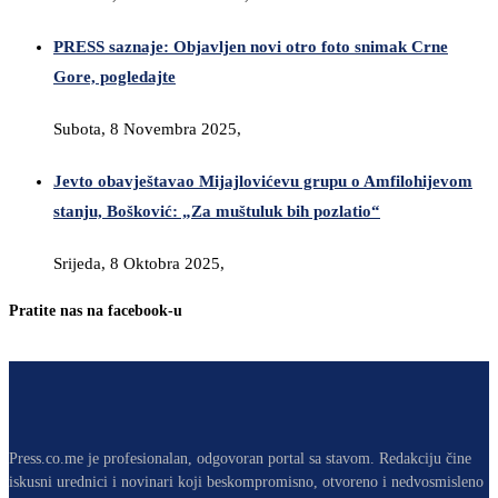
PRESS saznaje: Objavljen novi otro foto snimak Crne
Gore, pogledajte
Subota, 8 Novembra 2025,
Jevto obavještavao Mijajlovićevu grupu o Amfilohijevom
stanju, Bošković: „Za muštuluk bih pozlatio“
Srijeda, 8 Oktobra 2025,
Pratite nas na facebook-u
Press.co.me je profesionalan, odgovoran portal sa stavom. Redakciju čine
iskusni urednici i novinari koji beskompromisno, otvoreno i nedvosmisleno