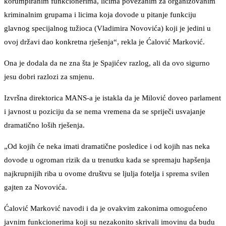
korumpiranim funkcionerima, licima povezanim za organizovanim
kriminalnim grupama i licima koja dovode u pitanje funkciju
glavnog specijalnog tužioca (Vladimira Novovića) koji je jedini u
ovoj državi dao konkretna rješenja“, rekla je Ćalović Marković.
Ona je dodala da ne zna šta je Spajićev razlog, ali da ovo sigurno
jesu dobri razlozi za smjenu.
Izvršna direktorica MANS-a je istakla da je Milović doveo parlament
i javnost u poziciju da se nema vremena da se spriječi usvajanje
dramatično loših rješenja.
„Od kojih će neka imati dramatične posledice i od kojih nas neka
dovode u ogroman rizik da u trenutku kada se spremaju hapšenja
najkrupnijih riba u ovome društvu se ljulja fotelja i sprema svilen
gajten za Novovića.
Ćalović Marković navodi i da je ovakvim zakonima omogućeno
javnim funkcionerima koji su nezakonito skrivali imovinu da budu