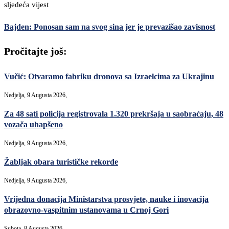
sljedeća vijest
Bajden: Ponosan sam na svog sina jer je prevazišao zavisnost
Pročitajte još:
Vučić: Otvaramo fabriku dronova sa Izraelcima za Ukrajinu
Nedjelja, 9 Augusta 2026,
Za 48 sati policija registrovala 1.320 prekršaja u saobraćaju, 48
vozača uhapšeno
Nedjelja, 9 Augusta 2026,
Žabljak obara turističke rekorde
Nedjelja, 9 Augusta 2026,
Vrijedna donacija Ministarstva prosvjete, nauke i inovacija
obrazovno-vaspitnim ustanovama u Crnoj Gori
Subota, 8 Augusta 2026,