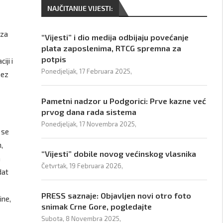
NAJČITANIJE VIJESTI:
 za
“Vijesti” i dio medija odbijaju povećanje
plata zaposlenima, RTCG spremna za
potpis
iji i
Ponedjeljak, 17 Februara 2025,
bez
Pametni nadzor u Podgorici: Prve kazne već
prvog dana rada sistema
Ponedjeljak, 17 Novembra 2025,
 se
,
“Vijesti” dobile novog većinskog vlasnika
a
Četvrtak, 19 Februara 2026,
dat
PRESS saznaje: Objavljen novi otro foto
ine,
snimak Crne Gore, pogledajte
Subota, 8 Novembra 2025,