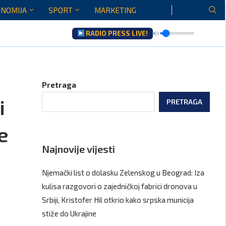
NOMIJA
SPORT
MARKETING
RADIO PRESS LIVE!
aću...
Gore...
Pretraga
i
PRETRAGA
e
Najnovije vijesti
Njemački list o dolasku Zelenskog u Beograd: Iza
kulisa razgovori o zajedničkoj fabrici dronova u
Srbiji, Kristofer Hil otkrio kako srpska municija
stiže do Ukrajine