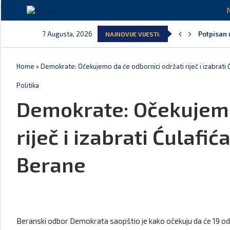
7 Augusta, 2026
Potpisan 
NAJNOVIJE VIJESTI:
Danski pol
Kljajić o
Srbija: M
Ivanović 
Spajić: S
Home
»
Demokrate: Očekujemo da će odbornici održati riječ i izabrati
Politika
Demokrate: Očekujemo
riječ i izabrati Ćulafi
Berane
Beranski odbor Demokrata saopštio je kako očekuju da će 19 odbo