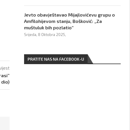
Jevto obavještavao Mijajlovićevu grupu o
Amfilohijevom stanju, Bošković: „Za
muštuluk bih pozlatio“
Srijeda, 8 Oktobra 2025,
PRATITE NAS NA FACEBOOK-U
vijest
rasi”
 dio)