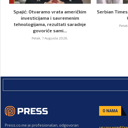
Spajić: Otvaramo vrata američkim
Serbian Times:
investicijama i savremenim
tehnologijama, rezultati saradnje
Petak
govoriće sami...
Petak, 7 Augusta 2026,
O NAMA
Press.co.me je profesionalan, odgovoran
USLOVI KORIŠĆEN