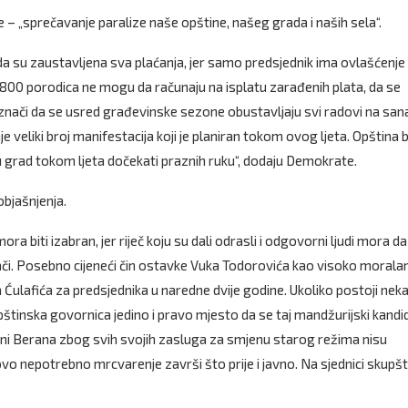
e – „sprečavanje paralize naše opštine, našeg grada i naših sela“.
da su zaustavljena sva plaćanja, jer samo predsjednik ima ovlašćenje
 800 porodica ne mogu da računaju na isplatu zarađenih plata, da se
o znači da se usred građevinske sezone obustavljaju svi radovi na sanac
nje veliki broj manifestacija koji je planiran tokom ovog ljeta. Opština 
 grad tokom ljeta dočekati praznih ruku“, dodaju Demokrate.
objašnjenja.
 biti izabran, jer riječ koju su dali odrasli i odgovorni ljudi mora da
nači. Posebno cijeneći čin ostavke Vuka Todorovića kao visoko moralan
na Ćulafića za predsjednika u naredne dvije godine. Ukoliko postoji nek
tinska govornica jedino i pravo mjesto da se taj mandžurijski kandi
ađani Berana zbog svih svojih zasluga za smjenu starog režima nisu
e ovo nepotrebno mrcvarenje završi što prije i javno. Na sjednici skupšt