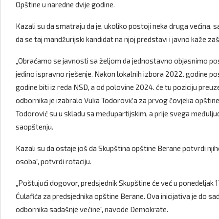
Opštine u naredne dvije godine.
Kazali su da smatraju da je, ukoliko postoji neka druga većina,
da se taj mandžurijski kandidat na njoj predstavi i javno kaže zašt
„Obraćamo se javnosti sa željom da jednostavno objasnimo post
jedino ispravno rješenje. Nakon lokalnih izbora 2022. godine po
godine biti iz reda NSD, a od polovine 2024. će tu poziciju preu
odbornika je izabralo Vuka Todorovića za prvog čovjeka opštine.
Todorović su u skladu sa međupartijskim, a prije svega međuljuds
saopštenju.
Kazali su da ostaje još da Skupština opštine Berane potvrdi nj
osoba“, potvrdi rotaciju.
„Poštujući dogovor, predsjednik Skupštine će već u ponedeljak 17
Ćulafića za predsjednika opštine Berane. Ova inicijativa je do s
odbornika sadašnje većine“, navode Demokrate.