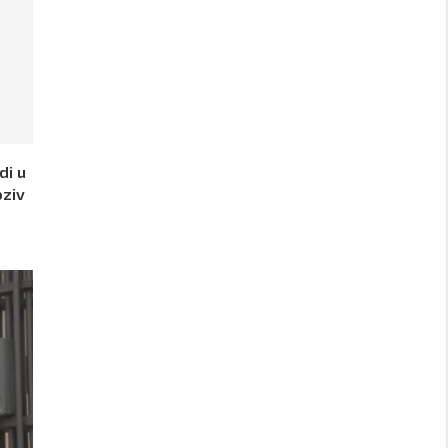
di u
oziv