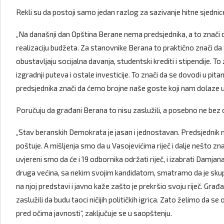
Rekli su da postoji samo jedan razlog za sazivanje hitne sjednic
„Na današnji dan Opština Berane nema predsjednika, a to znači 
realizaciju budžeta. Za stanovnike Berana to praktično znači da
obustavljaju socijalna davanja, studentski krediti i stipendije. T
izgradnji puteva i ostale investicije. To znači da se dovodi u pita
predsjednika znači da ćemo brojne naše goste koji nam dolaze u
Poručuju da građani Berana to nisu zaslužili, a posebno ne bez 
„Stav beranskih Demokrata je jasan i jednostavan. Predsjednik mora
poštuje. A mišljenja smo da u Vasojevićima riječ i dalje nešto z
uvjereni smo da će i 19 odbornika održati riječ, i izabrati Damja
druga većina, sa nekim svojim kandidatom, smatramo da je skupš
na njoj predstavi i javno kaže zašto je prekršio svoju riječ. Gr
zaslužili da budu taoci ničijih političkih igrica. Zato želimo da s
pred očima javnosti“, zaključuje se u saopštenju.