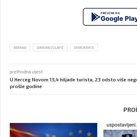
PREUZMI NA
Google Pla
BERANE
DAMJAN ĆULAFIĆ
DEMOKRATE
prethodna vijest
U Herceg Novom 13,4 hiljade turista, 23 odsto više neg
prošle godine
PROČ