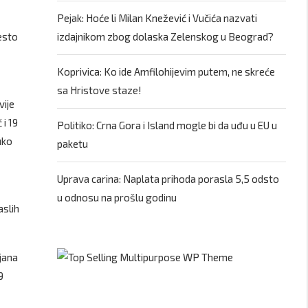
Pejak: Hoće li Milan Knežević i Vučića nazvati
esto
izdajnikom zbog dolaska Zelenskog u Beograd?
Koprivica: Ko ide Amfilohijevim putem, ne skreće
sa Hristove staze!
vije
 i 19
Politiko: Crna Gora i Island mogle bi da uđu u EU u
uko
paketu
Uprava carina: Naplata prihoda porasla 5,5 odsto
u odnosu na prošlu godinu
aslih
mjana
9