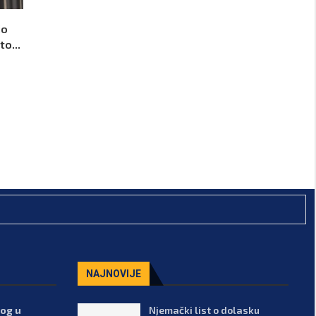
io
to...
NAJNOVIJE
kog u
Njemački list o dolasku