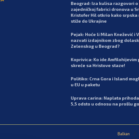
Beograd: Iza kulisa razgovori o
zajedničkoj fabrici dronova u Srb
Kristofer Hil otkrio kako srpska
stiže do Ukrajine
Pejak: Hoće li Milan Knežević i 
nazvati izdajnikom zbog dolas
Zelenskog u Beograd?
Koprivica: Ko ide Amfilohijevim
skreće sa Hristove staze!
Politiko: Crna Gora i Island mog
u EU u paketu
Uprava carina: Naplata prihoda
5,5 odsto u odnosu na prošlu g
Balkan