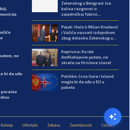
Zelenskog u Beograd: Iza
iji,
kulisa razgovori o
 municija
zajedničkoj fabrici...
Pejak: Hoće li Milan Knežević
Vučića
i Vučića nazvati izdajnikom
ka
zbog dolaska Zelenskog u...
Koprivica: Ko ide
 putem, ne
Amfilohijevim putem, ne
skreće sa Hristove staze!
le bi da uđu
Politiko: Crna Gora i Island
mogle bi da uđu u EU u
paketu
 porasla
odinu
Kuhinja
Lifestyle
Zabava
Zanimljivosti
Contact