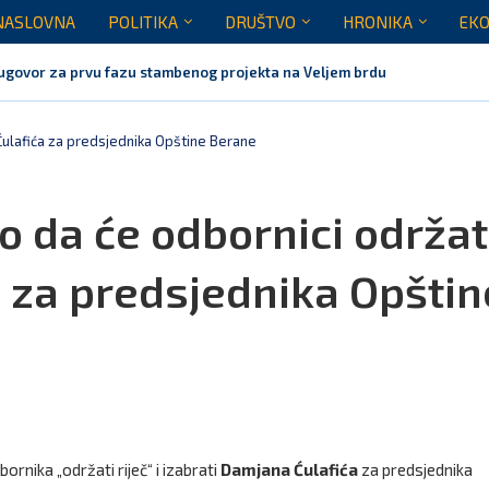
NASLOVNA
POLITIKA
DRUŠTVO
HRONIKA
EKO
ugovor za prvu fazu stambenog projekta na Veljem brdu vrijednu...
itičar: Obilazak skupštine s Dajkovićem više bio turistička posjeta, mor
bmanuo javnost: ASK nije dao ni usmeno ni pisano mišljenje...
anjak u državnoj kasi milijardu eura
za Eurokaz: Evropska unija ne briše identitet – ona pruža...
nažno podržavamo domaće festivale koji godinama grade identitet Crne 
 Ćulafića za predsjednika Opštine Berane
 da će odbornici održat
ća za predsjednika Opštin
rnika „održati riječ“ i izabrati
Damjana Ćulafića
za predsjednika