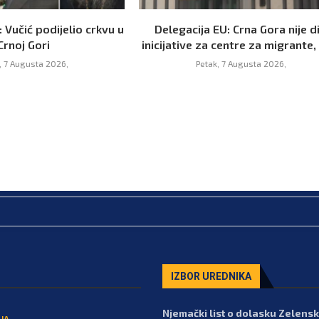
 Vučić podijelio crkvu u
Delegacija EU: Crna Gora nije d
Crnoj Gori
inicijative za centre za migrante, 
, 7 Augusta 2026,
Petak, 7 Augusta 2026,
IZBOR UREDNIKA
Njemački list o dolasku Zelens
JA