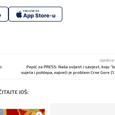
PREUZMI NA
y
App Store-u
sljedeća 
o
Pepić za PRESS: Naša svijest i savjest, koju “k
sujeta i pohlepa, najveći je problem Crne Gore (1.
ITAJTE JOŠ: