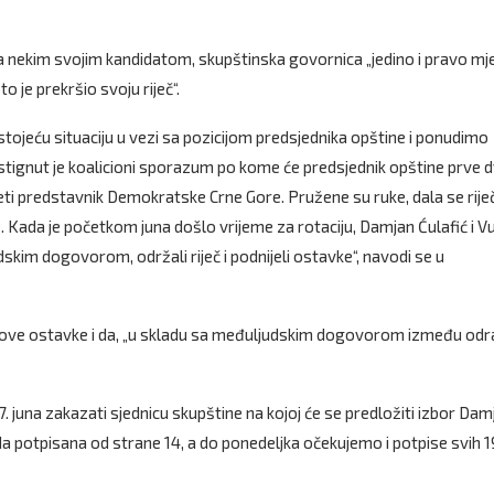
 sa nekim svojim kandidatom, skupštinska govornica „jedino i pravo mj
o je prekršio svoju riječ“.
ojeću situaciju u vezi sa pozicijom predsjednika opštine i ponudimo
stignut je koalicioni sporazum po kome će predsjednik opštine prve d
zeti predstavnik Demokratske Crne Gore. Pružene su ruke, dala se riječ
 Kada je početkom juna došlo vrijeme za rotaciju, Damjan Ćulafić i V
kim dogovorom, održali riječ i podnijeli ostavke“, navodi se u
ihove ostavke i da, „u skladu sa međuljudskim dogovorom između odr
. juna zakazati sjednicu skupštine na kojoj će se predložiti izbor Da
ada potpisana od strane 14, a do ponedeljka očekujemo i potpise svih 1