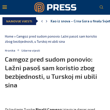
Pejak: Hoće li Milan Knežević i Vučića
NAJNOVIJE VIJESTI:
Spajić: Otvaramo vrata američkim inve
Serbian Times: Vučić podijelio crkvu u
Delegacija EU: Crna Gora nije dio inici
Potpisan ugovor za prvu fazu stambeno
Home
»
Camgoz pred sudom ponovio: Lažni pasoš sam koristio
zbog bezbjednosti, u Turskoj mi ubili sina
Hronika
Udarne vijesti
Camgoz pred sudom ponovio:
Lažni pasoš sam koristio zbog
bezbjednosti, u Turskoj mi ubili
sina
Državljanin Turske
Binalij Camgoz
izjavio je danas pred