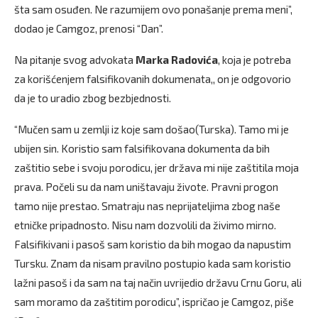
šta sam osuđen. Ne razumijem ovo ponašanje prema meni”,
dodao je Camgoz, prenosi “Dan”.
Na pitanje svog advokata
Marka Radovića
, koja je potreba
za korišćenjem falsifikovanih dokumenata,, on je odgovorio
da je to uradio zbog bezbjednosti.
“Mučen sam u zemlji iz koje sam došao(Turska). Tamo mi je
ubijen sin. Koristio sam falsifikovana dokumenta da bih
zaštitio sebe i svoju porodicu, jer država mi nije zaštitila moja
prava. Počeli su da nam uništavaju živote. Pravni progon
tamo nije prestao. Smatraju nas neprijateljima zbog naše
etničke pripadnosto. Nisu nam dozvolili da živimo mirno.
Falsifikivani i pasoš sam koristio da bih mogao da napustim
Tursku. Znam da nisam pravilno postupio kada sam koristio
lažni pasoš i da sam na taj način uvrijedio državu Crnu Goru, ali
sam moramo da zaštitim porodicu”, ispričao je Camgoz, piše