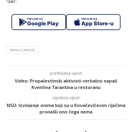
“Dan”.
PREUZMI NA
PREUZMI NA
Google Play
App Store-u
BINALIJ CAMGOZ
prethodna vijest
Video: Propalestinski aktivisti verbalno napali
Kventina Tarantina u restoranu
sljedeća vijest
NSD: Izvinjenje onima koji su u Kovačevićevim riječima
pronašli ono čega nema