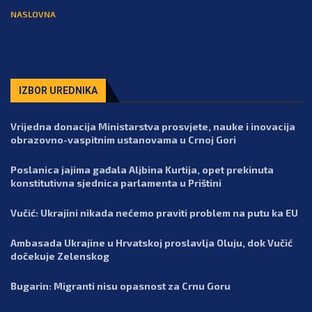
NASLOVNA
IZBOR UREDNIKA
Vrijedna donacija Ministarstva prosvjete, nauke i inovacija
obrazovno-vaspitnim ustanovama u Crnoj Gori
Poslanica jajima gađala Aljbina Kurtija, opet prekinuta
konstitutivna sjednica parlamenta u Prištini
Vučić: Ukrajini nikada nećemo praviti problem na putu ka EU
Ambasada Ukrajine u Hrvatskoj proslavlja Oluju, dok Vučić
dočekuje Zelenskog
Bugarin: Migranti nisu opasnost za Crnu Goru