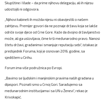
Skupštine i Vlade – da prime njihovu delegaciju, ali ih nijesu
udostojili ni odgovora.
„Njihovi kabineti ih možda nijesu ni obavijestili o našem
zahtjevu. Premijer govori da ne poznaje državu koja se lakše
odriče svoje djece od Crne Gore. Kaže da dvojno državljanstvo
može, ali ga uslovljava, čime krši međunarodno pravo. Nanosi
štetu državi, građanima i smanjuje reputaciju sebi“, istakao je
predsjednik Foruma, koji je osnovan 2016. godine, sa
sjedištem u Cirihu.
Forum ima više podružnica po Evropi.
„Bavimo se ljudskim i manjinskim pravima naših građana u
dijaspori. Poznati smo u Crnoj Gori. Sarađujemo sa
međunarodnim institucijama i sa UN u Ženevi“, rekao je
Krivokapić.