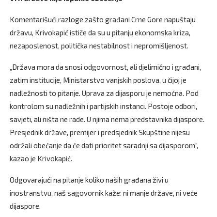
Komentarišući razloge zašto građani Crne Gore napuštaju
državu, Krivokapić ističe da su u pitanju ekonomska kriza,
nezaposlenost, politička nestabilnost i nepromišljenost.
„Država mora da snosi odgovornost, ali djelimično i građani,
zatim institucije, Ministarstvo vanjskih poslova, u čijoj je
nadležnosti to pitanje. Uprava za dijasporu je nemoćna. Pod
kontrolom su nadležnih i partijskih instanci. Postoje odbori,
savjeti, ali ništa ne rade. U njima nema predstavnika dijaspore.
Presjednik države, premijer i predsjednik Skupštine nijesu
održali obećanje da će dati prioritet saradnji sa dijasporom“,
kazao je Krivokapić.
Odgovarajući na pitanje koliko naših građana živi u
inostranstvu, naš sagovornik kaže: ni manje države, ni veće
dijaspore.