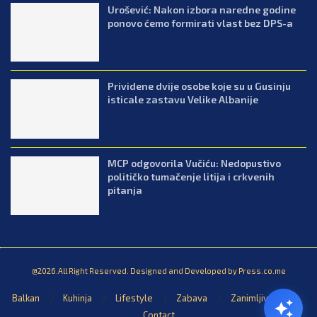
Urošević: Nakon izbora naredne godine
ponovo ćemo formirati vlast bez DPS-a
Prividene dvije osobe koje su u Gusinju
isticale zastavu Velike Albanije
MCP odgovorila Vučiću: Nedopustivo
političko tumačenje litija i crkvenih
pitanja
@2026.All Right Reserved. Designed and Developed by Press.co.me
Balkan
Kuhinja
Lifestyle
Zabava
Zanimljivosti
Contact