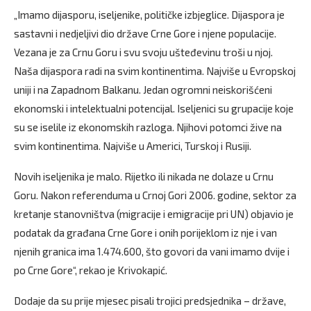
„Imamo dijasporu, iseljenike, političke izbjeglice. Dijaspora je
sastavni i nedjeljivi dio države Crne Gore i njene populacije.
Vezana je za Crnu Goru i svu svoju ušteđevinu troši u njoj.
Naša dijaspora radi na svim kontinentima. Najviše u Evropskoj
uniji i na Zapadnom Balkanu. Jedan ogromni neiskorišćeni
ekonomski i intelektualni potencijal. Iseljenici su grupacije koje
su se iselile iz ekonomskih razloga. Njihovi potomci žive na
svim kontinentima. Najviše u Americi, Turskoj i Rusiji.
Novih iseljenika je malo. Rijetko ili nikada ne dolaze u Crnu
Goru. Nakon referenduma u Crnoj Gori 2006. godine, sektor za
kretanje stanovništva (migracije i emigracije pri UN) objavio je
podatak da građana Crne Gore i onih porijeklom iz nje i van
njenih granica ima 1.474.600, što govori da vani imamo dvije i
po Crne Gore“, rekao je Krivokapić.
Dodaje da su prije mjesec pisali trojici predsjednika – države,