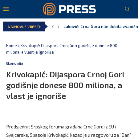
Laković: Crna Gora nije dobila zvaničn
NAJNOVIJE VIJESTI:
Crna Gora neće biti domaćin migrants
Aerodromi Crne Gore za sedam mjeseci
EPCG: Sistem stabilan, Termoelektran
Spajić: Crna Gora neće prihvatiti cent
Home
»
Krivokapić: Dijaspora Crnoj Gori godišnje donese 800
miliona, a vlast je ignoriše
Ekonomija
Krivokapić: Dijaspora Crnoj Gori
godišnje donese 800 miliona, a
vlast je ignoriše
Predsjednik Srpskog foruma građana Crne Gore iz EU i
Švajcarske, Spasoje Krivokapić, kazao je u razgovoru za “Dan”