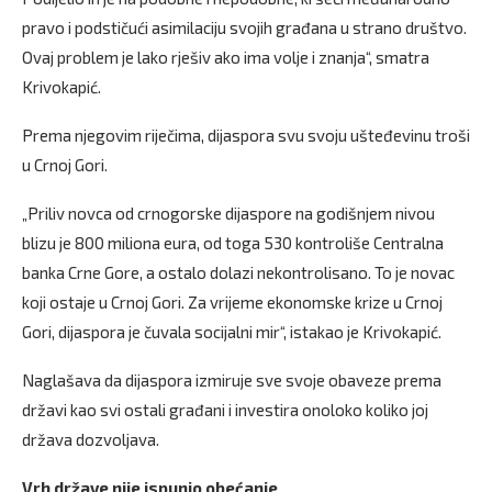
pravo i podstičući asimilaciju svojih građana u strano društvo.
Ovaj problem je lako rješiv ako ima volje i znanja“, smatra
Krivokapić.
Prema njegovim riječima, dijaspora svu svoju ušteđevinu troši
u Crnoj Gori.
„Priliv novca od crnogorske dijaspore na godišnjem nivou
blizu je 800 miliona eura, od toga 530 kontroliše Centralna
banka Crne Gore, a ostalo dolazi nekontrolisano. To je novac
koji ostaje u Crnoj Gori. Za vrijeme ekonomske krize u Crnoj
Gori, dijaspora je čuvala socijalni mir“, istakao je Krivokapić.
Naglašava da dijaspora izmiruje sve svoje obaveze prema
državi kao svi ostali građani i investira onoloko koliko joj
država dozvoljava.
Vrh države nije ispunio obećanje