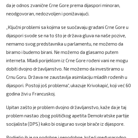
da je odnos zvanične Crne Gore prema dijaspori minoran,
neodgovoran, nedozvoljen i ponižavajući.
„Ključni problemi sa kojima se suočavaju građani Crne Gore u
dijaspori svode se na to što je država gluva na naše pozive,
nemamo svog predstavnika u parlamentu, ne možemo da
biramo i budemo birani. Ne možemo da glasamo putem
interneta. Mladi porijeklom iz Crne Gore rođeni vani ne mogu
dobiti dvojno državljanstvo. Ne možemo da investiramo u
Crnu Goru. Država ne zaustavlja asimilaciju mladih rođenih u
dijaspori. Postoji još problema“, ukazuje Krivokapić, koji već 60
godina živi u Francuskoj.
Upitan zašto je problem dvojno državljanstvo, kaže da je taj
problem nastao zbog političkog apetita Demokratske partije
socijalista (DPS) kako bi osigurao svoje birače iz dijaspore.
Podijelio ih je na podobne i nepodobne, kršeći međunarodno