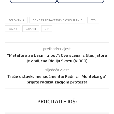
BOLOVANJA
FOND ZA ZDRAVSTVENO OSIGURANJE
FZO
KAZNE
LJEKARI
UIP
prethodna vijest
“Metafora za besmrtnost”: Ova scena iz Gladijatora
je omiljena Ridliju Skotu (VIDEO)
sljedeća vijest
Traže ostavku menadžmenta: Radnici “Montekarga”
prijete radikalizacijom protesta
PROČITAJTE JOŠ: