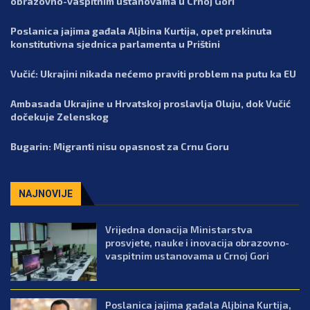
obrazovno-vaspitnim ustanovama u Crnoj Gori
Poslanica jajima gađala Aljbina Kurtija, opet prekinuta
konstitutivna sjednica parlamenta u Prištini
Vučić: Ukrajini nikada nećemo praviti problem na putu ka EU
Ambasada Ukrajine u Hrvatskoj proslavlja Oluju, dok Vučić
dočekuje Zelenskog
Bugarin: Migranti nisu opasnost za Crnu Goru
NAJNOVIJE
Vrijedna donacija Ministarstva
prosvjete, nauke i inovacija obrazovno-
vaspitnim ustanovama u Crnoj Gori
Poslanica jajima gađala Aljbina Kurtija,