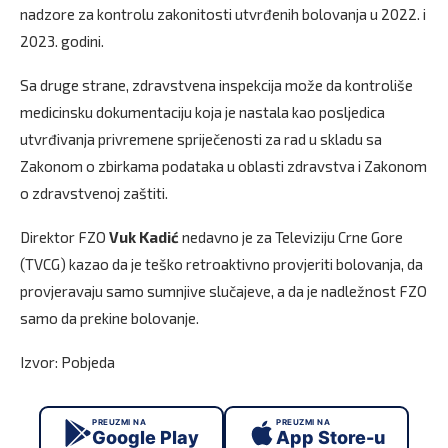
nadzore za kontrolu zakonitosti utvrđenih bolovanja u 2022. i
2023. godini.
Sa druge strane, zdravstvena inspekcija može da kontroliše
medicinsku dokumentaciju koja je nastala kao posljedica
utvrđivanja privremene spriječenosti za rad u skladu sa
Zakonom o zbirkama podataka u oblasti zdravstva i Zakonom
o zdravstvenoj zaštiti.
Direktor FZO
Vuk Kadić
nedavno je za Televiziju Crne Gore
(TVCG) kazao da je teško retroaktivno provjeriti bolovanja, da
provjeravaju samo sumnjive slučajeve, a da je nadležnost FZO
samo da prekine bolovanje.
Izvor: Pobjeda
PREUZMI NA
PREUZMI NA
Google Play
App Store-u