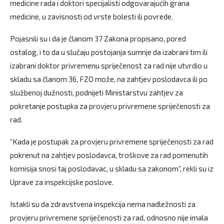
medicine rada i doktori specijalisti odgovarajućih grana
medicine, u zavisnosti od vrste bolesti ili povrede.
Pojasnili su i da je članom 37 Zakona propisano, pored
ostalog, i to da u slučaju postojanja sumnje da izabrani tim ili
izabrani doktor privremenu spriječenost za rad nije utvrdio u
skladu sa članom 36, FZO može, na zahtjev poslodavca ili po
službenoj dužnosti, podnijeti Ministarstvu zahtjev za
pokretanje postupka za provjeru privremene spriječenosti za
rad.
“Kada je postupak za provjeru privremene spriječenosti za rad
pokrenut na zahtjev poslodavca, troškove za rad pomenutih
komisija snosi taj poslodavac, u skladu sa zakonom”, rekli su iz
Uprave za inspekcijske poslove.
Istakli su da zdravstvena inspekcija nema nadležnosti za
provjeru privremene spriječenosti za rad, odnosno nije imala