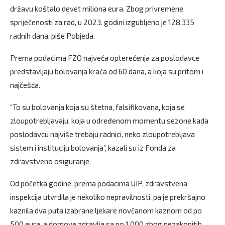
državu koštalo devet miliona eura. Zbog privremene
spriječenosti za rad, u 2023. godini izgubljeno je 128.335
radnih dana, piše Pobjeda.
Prema podacima FZO najveća opterećenja za poslodavce
predstavljaju bolovanja kraća od 60 dana, a koja su pritom i
najčešća.
“To su bolovanja koja su štetna, falsifikovana, koja se
zloupotrebljavaju, koja u određenom momentu sezone kada
poslodavcu najviše trebaju radnici, neko zloupotrebljava
sistem i instituciju bolovanja”, kazali su iz Fonda za
zdravstveno osiguranje.
Od početka godine, prema podacima UIP, zdravstvena
inspekcija utvrdila je nekoliko nepravilnosti, pa je prekršajno
kaznila dva puta izabrane ljekare novčanom kaznom od po
500 eura, a domove zdravlja sa po 1.000 zbog nezakonitih