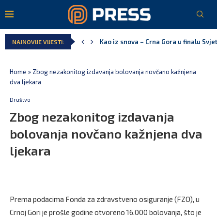
Pejak: Hoće li Milan Knežević i Vučića
NAJNOVIJE VIJESTI:
Spajić: Otvaramo vrata američkim inve
Serbian Times: Vučić podijelio crkvu u
Delegacija EU: Crna Gora nije dio inici
Potpisan ugovor za prvu fazu stambeno
Home
»
Zbog nezakonitog izdavanja bolovanja novčano kažnjena
dva ljekara
Društvo
Zbog nezakonitog izdavanja
bolovanja novčano kažnjena dva
ljekara
Prema podacima Fonda za zdravstveno osiguranje (FZO), u
Crnoj Gori je prošle godine otvoreno 16.000 bolovanja, što je