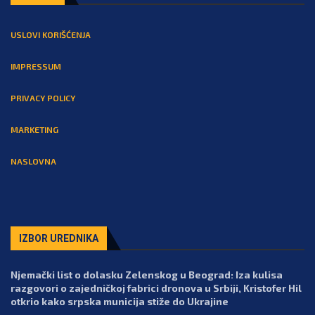
USLOVI KORIŠĆENJA
IMPRESSUM
PRIVACY POLICY
MARKETING
NASLOVNA
IZBOR UREDNIKA
Njemački list o dolasku Zelenskog u Beograd: Iza kulisa
razgovori o zajedničkoj fabrici dronova u Srbiji, Kristofer Hil
otkrio kako srpska municija stiže do Ukrajine