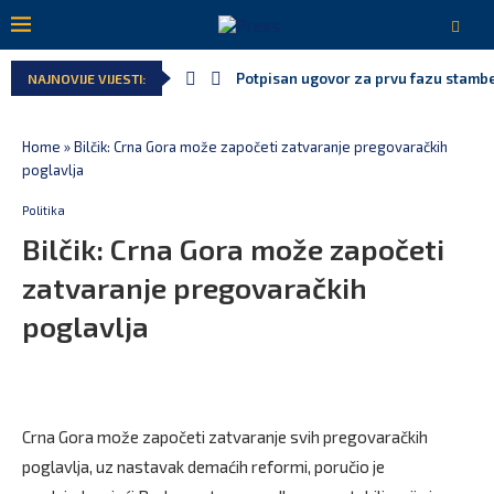
Danski političar: Obilazak skupštine 
NAJNOVIJE VIJESTI:
Kljajić obmanuo javnost: ASK nije dao
Srbija: Manjak u državnoj kasi milija
Ivanović za Eurokaz: Evropska unija n
Spajić: Snažno podržavamo domaće fe
Home
»
Bilčik: Crna Gora može započeti zatvaranje pregovaračkih
poglavlja
Politika
Bilčik: Crna Gora može započeti
zatvaranje pregovaračkih
poglavlja
Crna Gora može započeti zatvaranje svih pregovaračkih
poglavlja, uz nastavak demaćih reformi, poručio je