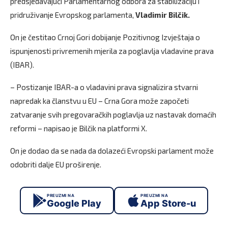
predsjedavajući Parlamentarnog odbora za stabilizaciju i
pridruživanje Evropskog parlamenta,
Vladimir Bilčik.
On je čestitao Crnoj Gori dobijanje Pozitivnog Izvještaja o
ispunjenosti privremenih mjerila za poglavlja vladavine prava
(IBAR).
– Postizanje IBAR-a o vladavini prava signalizira stvarni
napredak ka članstvu u EU – Crna Gora može započeti
zatvaranje svih pregovaračkih poglavlja uz nastavak domaćih
reformi – napisao je Bilčik na platformi X.
On je dodao da se nada da dolazeći Evropski parlament može
odobriti dalje EU proširenje.
PREUZMI NA
PREUZMI NA
Google Play
App Store-u