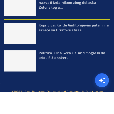
nazvati izdajnikom zbog dolaska
Zelenskog u...
Koprivica: Ko ide Amfilohijevim putem, ne
skreće sa Hristove staze!
Politiko: Crna Gora i Island mogle bi da
uđu u EU u paketu
@2026.All Right Reserved. Designed and Developed by Press.co.me
Balkan
Kuhinja
Lifestyle
Zabava
Zanimljivosti
Contact