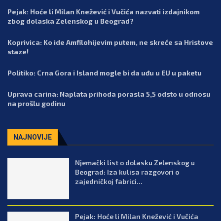
Pejak: Hoće li Milan Knežević i Vučića nazvati izdajnikom
zbog dolaska Zelenskog u Beograd?
Koprivica: Ko ide Amfilohijevim putem, ne skreće sa Hristove
staze!
Politiko: Crna Gora i Island mogle bi da uđu u EU u paketu
Uprava carina: Naplata prihoda porasla 5,5 odsto u odnosu
na prošlu godinu
NAJNOVIJE
Njemački list o dolasku Zelenskog u
Beograd: Iza kulisa razgovori o
zajedničkoj fabrici...
Pejak: Hoće li Milan Knežević i Vučića