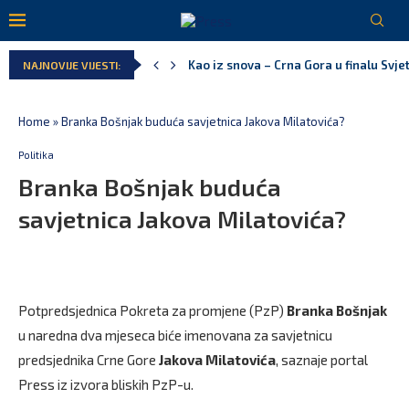
Kao iz snova – Crna Gora u finalu Svj
NAJNOVIJE VIJESTI:
Pejak: Hoće li Milan Knežević i Vučića
Spajić: Otvaramo vrata američkim inve
Serbian Times: Vučić podijelio crkvu u
Delegacija EU: Crna Gora nije dio inici
Potpisan ugovor za prvu fazu stambeno
Home
»
Branka Bošnjak buduća savjetnica Jakova Milatovića?
Politika
Branka Bošnjak buduća
savjetnica Jakova Milatovića?
Potpredsjednica Pokreta za promjene (PzP)
Branka Bošnjak
u naredna dva mjeseca biće imenovana za savjetnicu
predsjednika Crne Gore
Jakova Milatovića
, saznaje portal
Press iz izvora bliskih PzP-u.