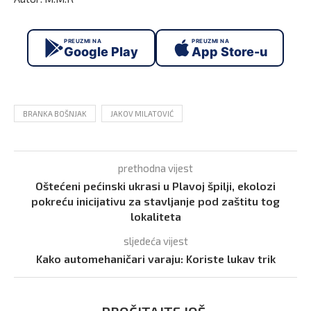
PREUZMI NA
PREUZMI NA
Google Play
App Store-u
BRANKA BOŠNJAK
JAKOV MILATOVIĆ
prethodna vijest
Oštećeni pećinski ukrasi u Plavoj špilji, ekolozi
pokreću inicijativu za stavljanje pod zaštitu tog
lokaliteta
sljedeća vijest
Kako automehaničari varaju: Koriste lukav trik