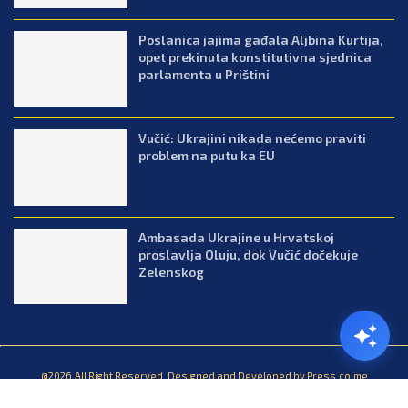
Poslanica jajima gađala Aljbina Kurtija,
opet prekinuta konstitutivna sjednica
parlamenta u Prištini
Vučić: Ukrajini nikada nećemo praviti
problem na putu ka EU
Ambasada Ukrajine u Hrvatskoj
proslavlja Oluju, dok Vučić dočekuje
Zelenskog
@2026.All Right Reserved. Designed and Developed by Press.co.me