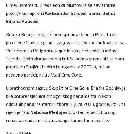
U međuvremenu, predsjednika Milatovića sa savjetničke
pozicije su napustili
Aleksandar Stijović
,
Goran Delić
i
Biljana Papović
.
Branka Bošnjak, koja je i predsjednica Odbora Pokreta za
promjene Glavnog grada, zagovara i predizbornu koaliciju sa
Pokretom za Podgoricu, koji je blizak predsjedniku države.
Takođe, Bošnjak ima veoma kritički odnos prema aktuelnom
premijeru Spajiću i bivšim kolegama iz ZBCG-a, koji od
nedavno participiraju u Vladi Crne Gore.
U prethodnom sazivu Skupštine Crne Gore, Branka Bošnjak je
bila potpredsjednica crnogorskog parlamenta. Nakon
održanih parlamentarnih izbora 11. juna 2023. godine, PzP, na
čijem je čelu
Nebojša Medojević
, ostao je bez izbornog
cenzusa i sada ima status vanparlamentarne partije.
Autor: M.M.R