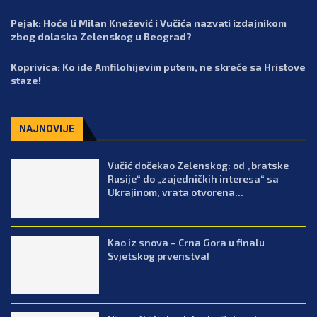
Pejak: Hoće li Milan Knežević i Vučića nazvati izdajnikom
zbog dolaska Zelenskog u Beograd?
Koprivica: Ko ide Amfilohijevim putem, ne skreće sa Hristove
staze!
NAJNOVIJE
Vučić dočekao Zelenskog: od „bratske
Rusije“ do „zajedničkih interesa“ sa
Ukrajinom, vrata otvorena...
Kao iz snova – Crna Gora u finalu
Svjetskog prvenstva!