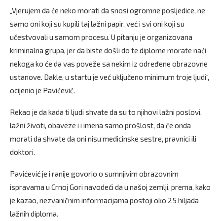
„Vjerujem da će neko morati da snosi ogromne posljedice, ne
samo oni koji su kupili taj lažni papir, već i svi oni koji su
učestvovali u samom procesu. U pitanju je organizovana
kriminalna grupa, jer da biste došli do te diplome morate naći
nekoga ko će da vas poveže sa nekim iz određene obrazovne
ustanove. Dakle, u startu je već uključeno minimum troje ljudi“,
ocijenio je Pavićević.
Rekao je da kada ti ljudi shvate da su to njihovi lažni poslovi,
lažni životi, obaveze i i imena samo prošlost, da će onda
morati da shvate da oni nisu medicinske sestre, pravnici ili
doktori.
Pavićević je i ranije govorio o sumnjivim obrazovnim
ispravama u Crnoj Gori navodeći da u našoj zemlji, prema, kako
je kazao, nezvaničnim informacijama postoji oko 25 hiljada
lažnih diploma.