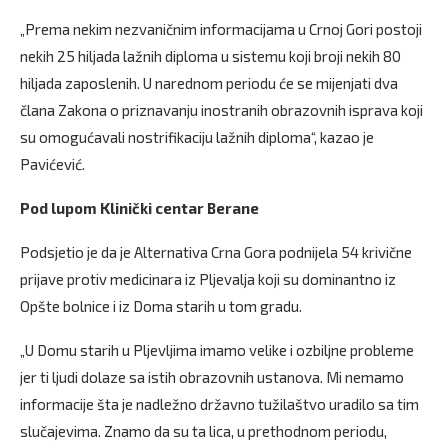
„Prema nekim nezvaničnim informacijama u Crnoj Gori postoji
nekih 25 hiljada lažnih diploma u sistemu koji broji nekih 80
hiljada zaposlenih. U narednom periodu će se mijenjati dva
člana Zakona o priznavanju inostranih obrazovnih isprava koji
su omogućavali nostrifikaciju lažnih diploma“, kazao je
Pavićević.
Pod lupom Klinički centar Berane
Podsjetio je da je Alternativa Crna Gora podnijela 54 krivične
prijave protiv medicinara iz Pljevalja koji su dominantno iz
Opšte bolnice i iz Doma starih u tom gradu.
„U Domu starih u Pljevljima imamo velike i ozbiljne probleme
jer ti ljudi dolaze sa istih obrazovnih ustanova. Mi nemamo
informacije šta je nadležno državno tužilaštvo uradilo sa tim
slučajevima. Znamo da su ta lica, u prethodnom periodu,