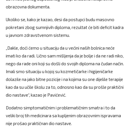
obrazovna dokumenta.
Ukoliko se, kako je kazao, desi da postupci budu masovno
pokretani zbog sumnjivih diploma, rezultat će biti deficit kadra
u javnom zdravstvenom sistemu.
„Dakle, doći ćemo u situaciju da u većini naših bolnica neće
imati ko da radi. Lično sam mišljenja da je bolje i da ne radi niko,
nego da rade oni koji su došli do svojih diploma na čudan način.
Imali smo situaciju u kojoj su kozmetičarke i higijeničarke
dolazile na jako bitne pozicije i na kojima su one dijelile terapije
kao da su učile školu za to, odnosno kao da su prošle praktični
dio nastave“, kazao je Pavićević.
Dodatno simptomatičnim i problematičnim smatra i to da
veliki broj tih medicinara sa kupljenim obrazovnim ispravama
nije prošao praktičnan dio nastave.