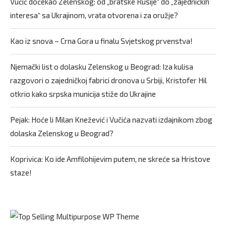
Vučić dočekao Zelenskog: od „bratske Rusije“ do „zajedničkih
interesa“ sa Ukrajinom, vrata otvorena i za oružje?
Kao iz snova – Crna Gora u finalu Svjetskog prvenstva!
Njemački list o dolasku Zelenskog u Beograd: Iza kulisa
razgovori o zajedničkoj fabrici dronova u Srbiji, Kristofer Hil
otkrio kako srpska municija stiže do Ukrajine
Pejak: Hoće li Milan Knežević i Vučića nazvati izdajnikom zbog
dolaska Zelenskog u Beograd?
Koprivica: Ko ide Amfilohijevim putem, ne skreće sa Hristove
staze!