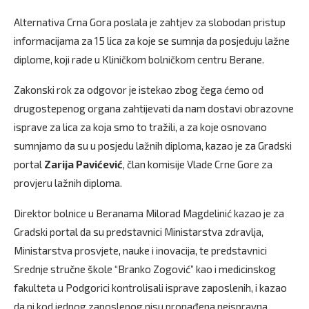
Alternativa Crna Gora poslala je zahtjev za slobodan pristup
informacijama za 15 lica za koje se sumnja da posjeduju lažne
diplome, koji rade u Kliničkom bolničkom centru Berane.
Zakonski rok za odgovor je istekao zbog čega ćemo od
drugostepenog organa zahtijevati da nam dostavi obrazovne
isprave za lica za koja smo to tražili, a za koje osnovano
sumnjamo da su u posjedu lažnih diploma, kazao je za Gradski
portal
Zarija Pavićević
, član komisije Vlade Crne Gore za
provjeru lažnih diploma.
Direktor bolnice u Beranama Milorad Magdelinić kazao je za
Gradski portal da su predstavnici Ministarstva zdravlja,
Ministarstva prosvjete, nauke i inovacija, te predstavnici
Srednje stručne škole “Branko Zogović” kao i medicinskog
fakulteta u Podgorici kontrolisali isprave zaposlenih, i kazao
da ni kod jednog zaposlenog nisu pronađena neispravna