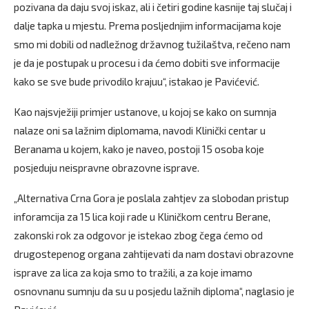
pozivana da daju svoj iskaz, ali i četiri godine kasnije taj slučaj i
dalje tapka u mjestu. Prema posljednjim informacijama koje
smo mi dobili od nadležnog državnog tužilaštva, rečeno nam
je da je postupak u procesu i da ćemo dobiti sve informacije
kako se sve bude privodilo krajuu“, istakao je Pavićević.
Kao najsvježiji primjer ustanove, u kojoj se kako on sumnja
nalaze oni sa lažnim diplomama, navodi Klinički centar u
Beranama u kojem, kako je naveo, postoji 15 osoba koje
posjeduju neispravne obrazovne isprave.
„Alternativa Crna Gora je poslala zahtjev za slobodan pristup
inforamcija za 15 lica koji rade u Kliničkom centru Berane,
zakonski rok za odgovor je istekao zbog čega ćemo od
drugostepenog organa zahtijevati da nam dostavi obrazovne
isprave za lica za koja smo to tražili, a za koje imamo
osnovnanu sumnju da su u posjedu lažnih diploma“, naglasio je