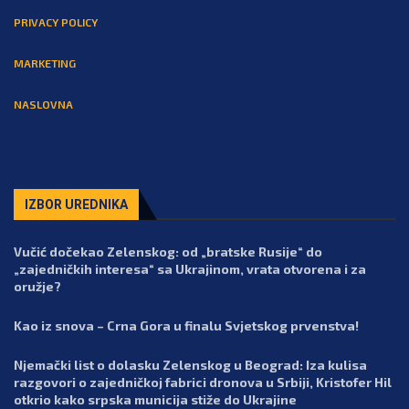
PRIVACY POLICY
MARKETING
NASLOVNA
IZBOR UREDNIKA
Vučić dočekao Zelenskog: od „bratske Rusije“ do
„zajedničkih interesa“ sa Ukrajinom, vrata otvorena i za
oružje?
Kao iz snova – Crna Gora u finalu Svjetskog prvenstva!
Njemački list o dolasku Zelenskog u Beograd: Iza kulisa
razgovori o zajedničkoj fabrici dronova u Srbiji, Kristofer Hil
otkrio kako srpska municija stiže do Ukrajine