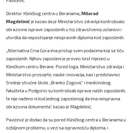
Pavićević.
Direktor Kliničkog centra u Beranama
, Milorad
Magdelinić
je kazao da je Ministarstvo zdravlja kontrolisalo
obrazovne isprave zaposlenih u toj zdravstvenoj ustanovi i
utvrdila da nepostojanje neispravnih diploma kod zaposlenih.
„Alternativa Crna Gora ima pristup svim podacima koji se tiču
zaposlenih. Njihov zaposleni je proveo šest mjeseci u
Kliničkom centru Berane. Pored toga, Ministarstvo zdravlja i
Ministarstvo prosvjete, nauke i inovacija, kao i predstavnici
Srednje stručne škole „Branko Zogović“ i medicinskog
fakulteta u Podgorici su kontrolisali isprave naših zaposlenih,
te nije nađeno ni kod jednog zaposlenog da ima neispravna
obrazovna dokumenta“, kazao je Magdelinić.
Pavićević je dodao da su pored Kliničkog centra u Beranama u
ozbiljnom problemu, u vezi sa ispravnošću diploma, i