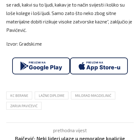
se radi, kakvi su to ljudi, kakav je to način svijesti i koliko su
loše kolege i loši ljudi. Samo zato što neko zbog sitne
materijalne dobiti rizikuje visoke zatvorske kazne“, zaključio je
Pavićević.
Izvor: Gradski.me
PREUZMI NA
PREUZMI NA
Google Play
App Store-u
KC BERANE
LAŽNE DIPLOME
MILORAD MAGDELINIĆ
ZARIJA PAVIĆEVIĆ
prethodna vijest
Raičević: Neki lideri ulaze u nemoralne koalicije