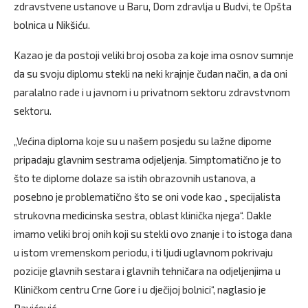
zdravstvene ustanove u Baru, Dom zdravlja u Budvi, te Opšta
bolnica u Nikšiću.
Kazao je da postoji veliki broj osoba za koje ima osnov sumnje
da su svoju diplomu stekli na neki krajnje čudan način, a da oni
paralalno rade i u javnom i u privatnom sektoru zdravstvnom
sektoru.
„Većina diploma koje su u našem posjedu su lažne dipome
pripadaju glavnim sestrama odjeljenja. Simptomatično je to
što te diplome dolaze sa istih obrazovnih ustanova, a
posebno je problematično što se oni vode kao „ specijalista
strukovna medicinska sestra, oblast klinička njega“. Dakle
imamo veliki broj onih koji su stekli ovo znanje i to istoga dana
u istom vremenskom periodu, i ti ljudi uglavnom pokrivaju
pozicije glavnih sestara i glavnih tehničara na odjeljenjima u
Kliničkom centru Crne Gore i u dječijoj bolnici“, naglasio je
Pavićević.