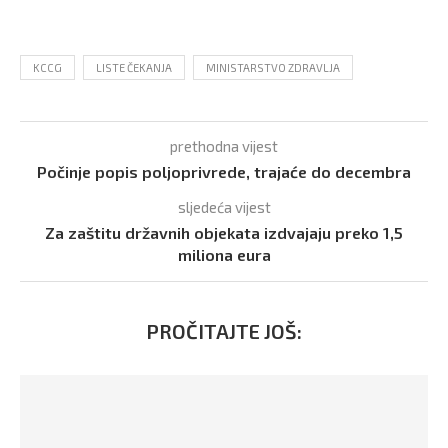
KCCG
LISTE ČEKANJA
MINISTARSTVO ZDRAVLJA
prethodna vijest
Počinje popis poljoprivrede, trajaće do decembra
sljedeća vijest
Za zaštitu državnih objekata izdvajaju preko 1,5
miliona eura
PROČITAJTE JOŠ: