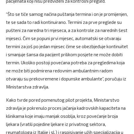
pacijenata koji nisu predviđeni za kontrolni pregled.
“Što se tiče samog načina puštanja termina i on je promijenjen,
te se sada to radi kontinuirano. Termini za prve preglede su
pušteni za naredna tri mjeseca, a za kontrole za narednih šest
mjeseci. Čim se popuni prvi mjesec, automatski se otvaraju
termini za još po jedan mjesec čime se obezbjeđuje kontinuitet
i smanjuje šansa da pacijent prilikom posjete ne može dobiti
termin. Ukoliko postoji povećana potreba za pregledima koja
ne može biti podmirena redovnim ambulantnim radom
otvaraju su prekovremene i dopunske ambulante”, poručuju iz
Ministarstva zdravlja.
Kako tvrde pored pomenutog pilot projekta, Ministarstvo
zdravlja je pokrenulo proces jačanja kadrovskih kapaciteta na
klinikama koje imaju manjak osoblja, kroz povećanje broja
ljekara (vratili pojedine ljekare iz privatnog sektora,
reumatologa iz Italije i sl.) i raspisivanje užih specijalizacija u