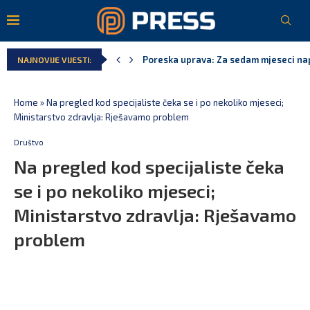
Laković: Crna Gora nije dobila zvaničn
NAJNOVIJE VIJESTI:
Crna Gora neće biti domaćin migrants
Aerodromi Crne Gore za sedam mjeseci
EPCG: Sistem stabilan, Termoelektran
Spajić: Crna Gora neće prihvatiti cent
Home
»
Na pregled kod specijaliste čeka se i po nekoliko mjeseci;
Ministarstvo zdravlja: Rješavamo problem
Društvo
Na pregled kod specijaliste čeka
se i po nekoliko mjeseci;
Ministarstvo zdravlja: Rješavamo
problem