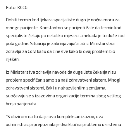
Foto: KCCG
Dobiti termin kod ljekara specijaliste dugo je noćna mora za
mnoge pacijente. Konstantno se pacijenti žale da termin kod
specijaliste čekaju po nekoliko mjeseci, a nekada je to duže i od
pola godine. Situacija je zabrinjavajuća, ali iz Ministarstva
zdravlja za CdM kažu da čine sve kako bi ovaj problem bio
riješen.
Iz Ministarstva zdravlja navode da duge liste čekanja nisu
problem specifičan samo za naš zdravstveni sistem. Mnogi
zdravstveni sistemi, čak i u najrazvijenijim zemljama,
suočavaju se s izazovima organizacije termina zbog velikog
broja pacijenata.
“S obzirom na to da je ovo kompleksan izazov, ova
administracija prepoznala je dva ključna problema u sistemu