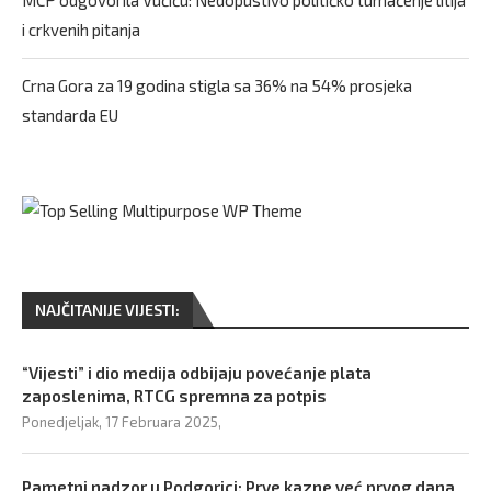
i crkvenih pitanja
Crna Gora za 19 godina stigla sa 36% na 54% prosjeka
standarda EU
NAJČITANIJE VIJESTI:
“Vijesti” i dio medija odbijaju povećanje plata
zaposlenima, RTCG spremna za potpis
Ponedjeljak, 17 Februara 2025,
Pametni nadzor u Podgorici: Prve kazne već prvog dana