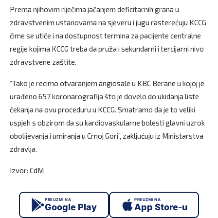
Prema njihovim riječima jačanjem deficitarnih grana u
zdravstvenim ustanovama na sjeveru i jugu rasterećuju KCCG
čime se utiče i na dostupnost termina za pacijente centralne
regije kojima KCCG treba da pruža i sekundarni i tercijarni nivo
zdravstvene zaštite.
“Tako je recimo otvaranjem angiosale u KBC Berane u kojoj je
urađeno 657 koronarografija što je dovelo do ukidanja liste
čekanja na ovu proceduru u KCCG. Smatramo da je to veliki
uspjeh s obzirom da su kardiovaskularne bolesti glavni uzrok
obolijevanja i umiranja u Crnoj Gori”, zakljućuju iz Ministarstva
zdravlja.
Izvor: CdM
PREUZMI NA
PREUZMI NA
Google Play
App Store-u