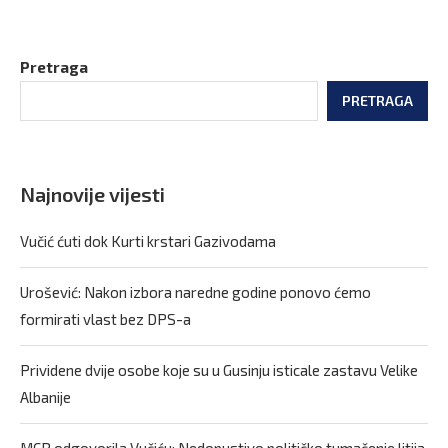
Pretraga
PRETRAGA
Najnovije vijesti
Vučić ćuti dok Kurti krstari Gazivodama
Urošević: Nakon izbora naredne godine ponovo ćemo
formirati vlast bez DPS-a
Prividene dvije osobe koje su u Gusinju isticale zastavu Velike
Albanije
MCP odgovorila Vučiću: Nedopustivo političko tumačenje litija