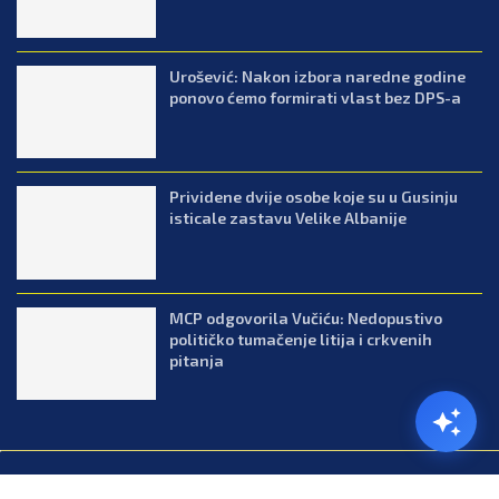
Urošević: Nakon izbora naredne godine
ponovo ćemo formirati vlast bez DPS-a
Prividene dvije osobe koje su u Gusinju
isticale zastavu Velike Albanije
MCP odgovorila Vučiću: Nedopustivo
političko tumačenje litija i crkvenih
pitanja
@2026.All Right Reserved. Designed and Developed by Press.co.me