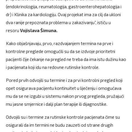
(endokrinologija, reumatologija, gastroenterohepatologija i
dr) i Klinika za kardiologiju. Ovaj projekat ima za cilj da ukloni
dva ranije prepoznata problema u zakazivanju”, ističu u
resoru
Vojislava Šimuna.
Kako objašnjavaju, prvo, razdvajanjem termina na prve i
kontrolne preglede omogućili su da se izdvoje prioritetni
pacijenti čije čekanje na pregled ne treba da ima istu dužinu kao
i pacijenata koji idu na redovne rutinske kontrole.
Pored prvih odvojili su termine i za prvi kontrolni pregled koji
opet osigurava pacijentu kontinuitet u liječenju i omogućava
mu da se ne izgubi u sistemu nakon prvog pregleda, pružajući
mu jasne smjernice i dalji plan terapije ili dijagnostike.
Odvojili su i termine za rutinske kontrole pacijenata čime su
osigurali da im termini ne budu zauzeti od strane drugih