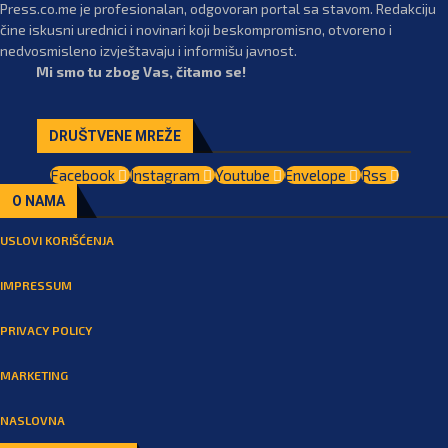
Press.co.me je profesionalan, odgovoran portal sa stavom. Redakciju
čine iskusni urednici i novinari koji beskompromisno, otvoreno i
nedvosmisleno izvještavaju i informišu javnost.
Mi smo tu zbog Vas, čitamo se!
DRUŠTVENE MREŽE
Facebook
Instagram
Youtube
Envelope
Rss
O NAMA
USLOVI KORIŠĆENJA
IMPRESSUM
PRIVACY POLICY
MARKETING
NASLOVNA