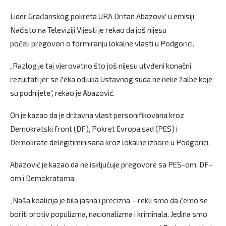
Lider Građanskog pokreta URA Dritan Abazović u emisiji
Načisto na Televiziji Vijesti je rekao da još nijesu
počeli pregovori o formiranju lokalne vlasti u Podgorici.
„Razlog je taj vjerovatno što još nijesu utvđeni konačni
rezultati jer se čeka odluka Ustavnog suda ne neke žalbe koje
su podnijete“, rekao je Abazović.
On je kazao da je državna vlast personifikovana kroz
Demokratski front (DF), Pokret Evropa sad (PES) i
Demokrate delegitiminisana kroz lokalne izbore u Podgorici.
Abazović je kazao da ne isključuje pregovore sa PES-om, DF-
om i Demokratama.
„Naša koalicija je bila jasna i precizna – rekli smo da ćemo se
boriti protiv populizma, nacionalizma i kriminala. Jedina smo