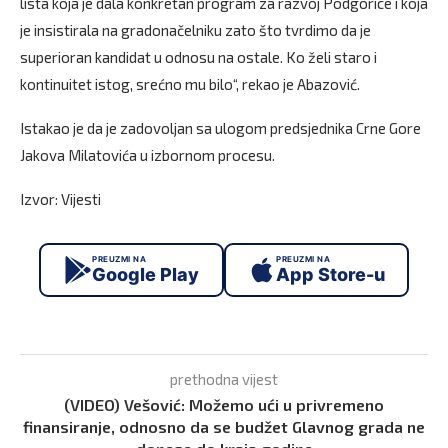
lista koja je dala konkretan program za razvoj Podgorice i koja
je insistirala na gradonačelniku zato što tvrdimo da je
superioran kandidat u odnosu na ostale. Ko želi staro i
kontinuitet istog, srećno mu bilo“, rekao je Abazović.
Istakao je da je zadovoljan sa ulogom predsjednika Crne Gore
Jakova Milatovića u izbornom procesu.
Izvor: Vijesti
PREUZMI NA
PREUZMI NA
Google Play
App Store-u
prethodna vijest
(VIDEO) Vešović: Možemo ući u privremeno
finansiranje, odnosno da se budžet Glavnog grada ne