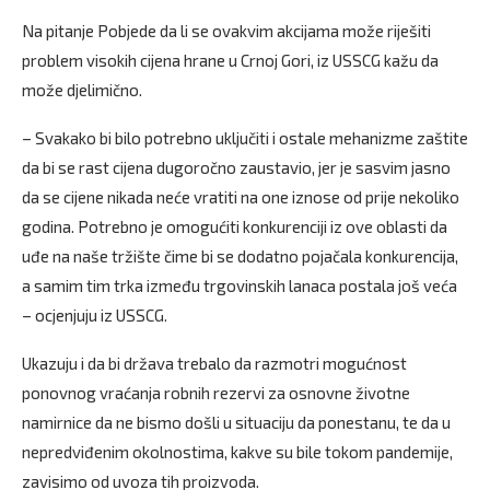
Na pitanje Pobjede da li se ovakvim akcijama može riješiti
problem visokih cijena hrane u Crnoj Gori, iz USSCG kažu da
može djelimično.
– Svakako bi bilo potrebno uključiti i ostale mehanizme zaštite
da bi se rast cijena dugoročno zaustavio, jer je sasvim jasno
da se cijene nikada neće vratiti na one iznose od prije nekoliko
godina. Potrebno je omogućiti konkurenciji iz ove oblasti da
uđe na naše tržište čime bi se dodatno pojačala konkurencija,
a samim tim trka između trgovinskih lanaca postala još veća
– ocjenjuju iz USSCG.
Ukazuju i da bi država trebalo da razmotri mogućnost
ponovnog vraćanja robnih rezervi za osnovne životne
namirnice da ne bismo došli u situaciju da ponestanu, te da u
nepredviđenim okolnostima, kakve su bile tokom pandemije,
zavisimo od uvoza tih proizvoda.