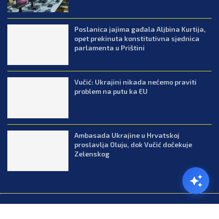
Poslanica jajima gađala Aljbina Kurtija,
opet prekinuta konstitutivna sjednica
parlamenta u Prištini
Vučić: Ukrajini nikada nećemo praviti
problem na putu ka EU
Ambasada Ukrajine u Hrvatskoj
proslavlja Oluju, dok Vučić dočekuje
Zelenskog
@2026.All Right Reserved. Designed and Developed by Press.co.me