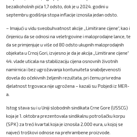
bezalkoholnih pića 1,7 odsto, dok je u 2024. godini u
septembru godišnja stopa inflacije iznosila jedan odsto.
– Imajući u vidu sveobuhvatnost akcije ,,Limitirane cijene“, kao i
činjenicu da se odnosi na veletrgovine i maloprodajne lance, te
da se primjenjuje u više od 80 odsto ukupnih maloprodajnih
objekata u Crnoj Gori, izvjesno je da je akcija ,,Limitirane cijene“
44. vlade uticala na stabilizaciju cijena osnovnih životnih
namirnica i bez ugrožavanja kontunuiteta snabdjevenosti
dovela do očekivnih željenih rezultata, pri čemu privredna
djelatnost trgovaca nije ugrožena – kazali su Pobjedi iz MER-
a.
Istog stava su i u Uniji slobodnih sindikata Crne Gore (USSCG)
koja je 1. oktobra prezentovala sindikalnu potrošačku korpu
(SPK) za treći kvartal koja je iznosila 2.000 eura, u kojoj se
najveći troškovi odnose na prehrambene proizvode.