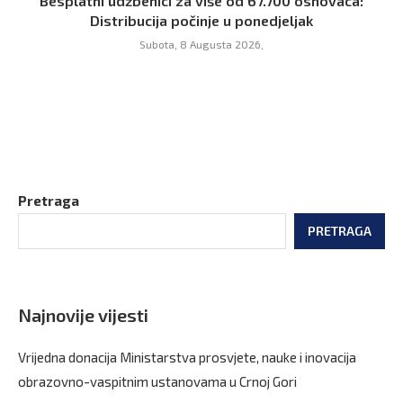
Besplatni udžbenici za više od 67.700 osnovaca:
Distribucija počinje u ponedjeljak
Subota, 8 Augusta 2026,
Pretraga
PRETRAGA
Najnovije vijesti
Vrijedna donacija Ministarstva prosvjete, nauke i inovacija
obrazovno-vaspitnim ustanovama u Crnoj Gori