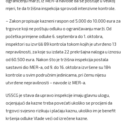
ograničenju marži, iz MER-a navode da se poštuje u velikoj
mjeri, te da tržišna inspekcija sprovodi intenzivne kontrole.
– Zakon propisuje kazneni raspon od 5.000 do 10.000 eura za
trgovce koji ne poštuju odluku o ograničavanju marži. Od
početka primjene odluke 6. septembra do 1. oktobra,
inspektori su izvršili 89 kontrola tokom kojih je utvrđeno 13
nepravilnosti, za koje su izdata 22 prekršajna naloga u iznosu
od 60.500 eura. Nakon što je tržišna inspekcija postala
sastavni dio MER-a, od 9. do 16. oktobra izvršene su 184
kontrole u svim područnim jedinicama, pri čemu nijesu
utvrđene nepravilnosti – navode iz MER-a.
USSCG je stava da upravo inspekcije imaju glavnu ulogu,
ocjenjujući da kazne treba povećati ukoliko se procijeni da
trgovci svjesno rizikuju i plaćaju kaznu, ukoliko im je benefit
kršenja odluke Vlade veći od izrečene kazne.