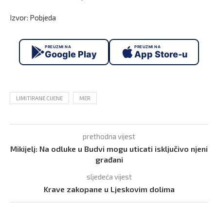
Izvor: Pobjeda
PREUZMI NA
PREUZMI NA
Google Play
App Store-u
LIMITIRANE CIJENE
MER
prethodna vijest
Mikijelj: Na odluke u Budvi mogu uticati isključivo njeni
građani
sljedeća vijest
Krave zakopane u Ljeskovim dolima