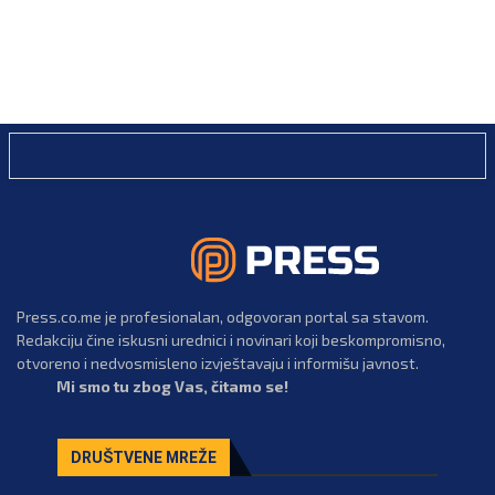
Press.co.me je profesionalan, odgovoran portal sa stavom.
Redakciju čine iskusni urednici i novinari koji beskompromisno,
otvoreno i nedvosmisleno izvještavaju i informišu javnost.
Mi smo tu zbog Vas, čitamo se!
DRUŠTVENE MREŽE