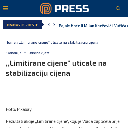
Pejak: Hoće li Milan Knežević i Vučića
NAJNOVIJE VIJESTI:
Spajić: Otvaramo vrata američkim inve
Serbian Times: Vučić podijelio crkvu u
Delegacija EU: Crna Gora nije dio inici
Potpisan ugovor za prvu fazu stambeno
Home
»
,,Limitirane cijene“ uticale na stabilizaciju cijena
Ekonomija
Udarne vijesti
,,Limitirane cijene“ uticale na
stabilizaciju cijena
Foto: Pixabay
Rezultati akcije ,,Limitirane cijene“, koju je Vlada započela prije