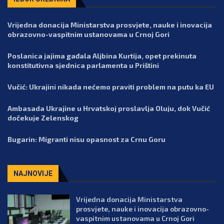
Vrijedna donacija Ministarstva prosvjete, nauke i inovacija
obrazovno-vaspitnim ustanovama u Crnoj Gori
Poslanica jajima gađala Aljbina Kurtija, opet prekinuta
konstitutivna sjednica parlamenta u Prištini
Vučić: Ukrajini nikada nećemo praviti problem na putu ka EU
Ambasada Ukrajine u Hrvatskoj proslavlja Oluju, dok Vučić
dočekuje Zelenskog
Bugarin: Migranti nisu opasnost za Crnu Goru
NAJNOVIJE
Vrijedna donacija Ministarstva
prosvjete, nauke i inovacija obrazovno-
vaspitnim ustanovama u Crnoj Gori