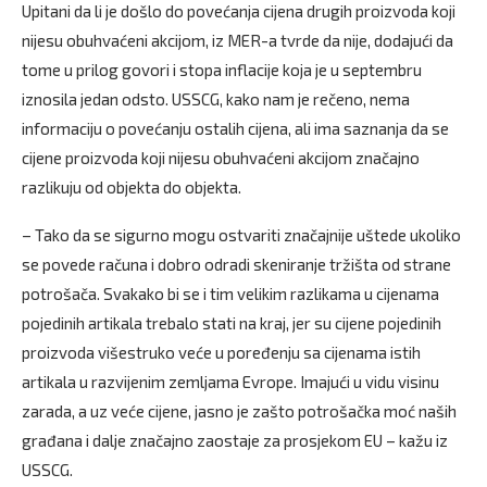
Upitani da li je došlo do povećanja cijena drugih proizvoda koji
nijesu obuhvaćeni akcijom, iz MER-a tvrde da nije, dodajući da
tome u prilog govori i stopa inflacije koja je u septembru
iznosila jedan odsto. USSCG, kako nam je rečeno, nema
informaciju o povećanju ostalih cijena, ali ima saznanja da se
cijene proizvoda koji nijesu obuhvaćeni akcijom značajno
razlikuju od objekta do objekta.
– Tako da se sigurno mogu ostvariti značajnije uštede ukoliko
se povede računa i dobro odradi skeniranje tržišta od strane
potrošača. Svakako bi se i tim velikim razlikama u cijenama
pojedinih artikala trebalo stati na kraj, jer su cijene pojedinih
proizvoda višestruko veće u poređenju sa cijenama istih
artikala u razvijenim zemljama Evrope. Imajući u vidu visinu
zarada, a uz veće cijene, jasno je zašto potrošačka moć naših
građana i dalje značajno zaostaje za prosjekom EU – kažu iz
USSCG.