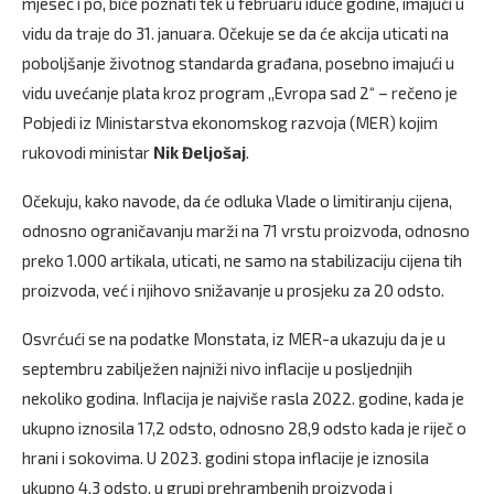
mjesec i po, biće poznati tek u februaru iduće godine, imajući u
vidu da traje do 31. januara. Očekuje se da će akcija uticati na
poboljšanje životnog standarda građana, posebno imajući u
vidu uvećanje plata kroz program ,,Evropa sad 2“ – rečeno je
Pobjedi iz Ministarstva ekonomskog razvoja (MER) kojim
rukovodi ministar
Nik Đeljošaj
.
Očekuju, kako navode, da će odluka Vlade o limitiranju cijena,
odnosno ograničavanju marži na 71 vrstu proizvoda, odnosno
preko 1.000 artikala, uticati, ne samo na stabilizaciju cijena tih
proizvoda, već i njihovo snižavanje u prosjeku za 20 odsto.
Osvrćući se na podatke Monstata, iz MER-a ukazuju da je u
septembru zabilježen najniži nivo inflacije u posljednjih
nekoliko godina. Inflacija je najviše rasla 2022. godine, kada je
ukupno iznosila 17,2 odsto, odnosno 28,9 odsto kada je riječ o
hrani i sokovima. U 2023. godini stopa inflacije je iznosila
ukupno 4,3 odsto, u grupi prehrambenih proizvoda i