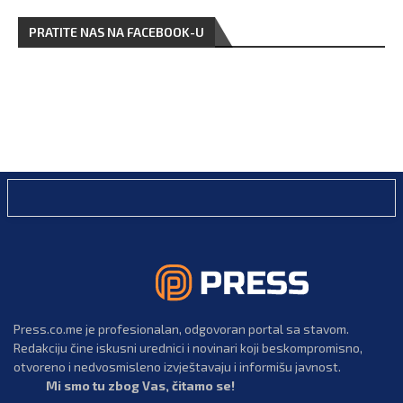
PRATITE NAS NA FACEBOOK-U
Press.co.me je profesionalan, odgovoran portal sa stavom.
Redakciju čine iskusni urednici i novinari koji beskompromisno,
otvoreno i nedvosmisleno izvještavaju i informišu javnost.
Mi smo tu zbog Vas, čitamo se!