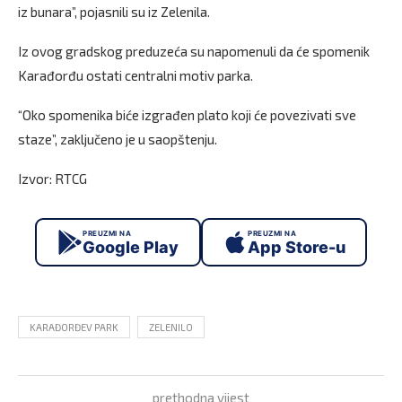
iz bunara”, pojasnili su iz Zelenila.
Iz ovog gradskog preduzeća su napomenuli da će spomenik
Karađorđu ostati centralni motiv parka.
“Oko spomenika biće izgrađen plato koji će povezivati sve
staze”, zaključeno je u saopštenju.
Izvor: RTCG
PREUZMI NA
PREUZMI NA
Google Play
App Store-u
KARAĐORĐEV PARK
ZELENILO
prethodna vijest