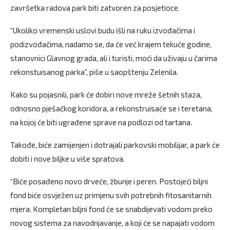
završetka radova park biti zatvoren za posjetioce.
“Ukoliko vremenski uslovi budu išli na ruku izvođačima i
podizvođačima, nadamo se, da će već krajem tekuće godine,
stanovnici Glavnog grada, ali i turisti, moći da uživaju u čarima
rekonstuisanog parka”, piše u saopštenju Zelenila.
Kako su pojasnili, park će dobiri nove mreže šetnih staza,
odnosno pješačkog koridora, a rekonstruisaće se i teretana,
na kojoj će biti ugrađene sprave na podlozi od tartana.
Takođe, biće zamijenjen i dotrajali parkovski mobilijar, a park će
dobiti i nove biljke u više spratova.
“Biće posađeno novo drveće, žbunje i peren. Postojeći biljni
fond biće osvježen uz primjenu svih potrebnih fitosanitarnih
mjera. Kompletan biljni fond će se snabdijevati vodom preko
novog sistema za navodnjavanje, a koji će se napajati vodom