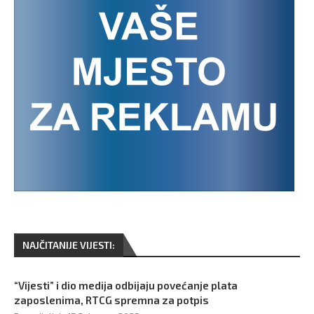
NAJČITANIJE VIJESTI:
“Vijesti” i dio medija odbijaju povećanje plata
zaposlenima, RTCG spremna za potpis