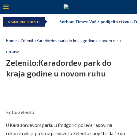
Serbian Times: Vučić podijelio crkvu u C
NAJNOVIJE VIJESTI:
Home
»
Zelenilo:Karađorđev park do kraja godine u novom ruhu
Društvo
Zelenilo:Karađorđev park do
kraja godine u novom ruhu
Foto: Zelenilo
U Karađorđevom parku u Podgorici počeće radovi na
rekonstrukciji, pa su iz preduzeća Zelenilo saopštili da će do