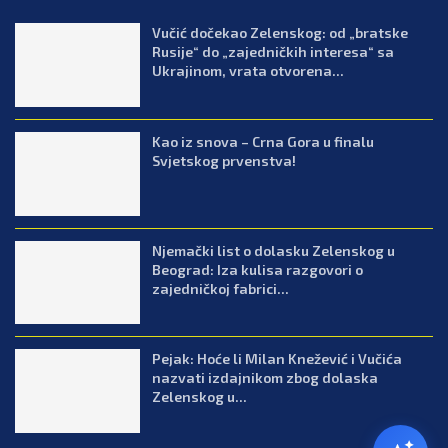
Vučić dočekao Zelenskog: od „bratske
Rusije“ do „zajedničkih interesa“ sa
Ukrajinom, vrata otvorena...
Kao iz snova – Crna Gora u finalu
Svjetskog prvenstva!
Njemački list o dolasku Zelenskog u
Beograd: Iza kulisa razgovori o
zajedničkoj fabrici...
Pejak: Hoće li Milan Knežević i Vučića
nazvati izdajnikom zbog dolaska
Zelenskog u...