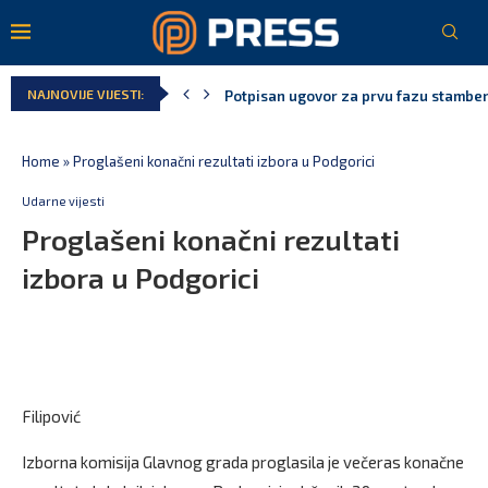
Potpisan ugovor za prvu fazu stambeno
NAJNOVIJE VIJESTI:
Danski političar: Obilazak skupštine s 
Kljajić obmanuo javnost: ASK nije dao 
Srbija: Manjak u državnoj kasi milijar
Ivanović za Eurokaz: Evropska unija ne
Home
»
Proglašeni konačni rezultati izbora u Podgorici
Udarne vijesti
Proglašeni konačni rezultati
izbora u Podgorici
Filipović
Izborna komisija Glavnog grada proglasila je večeras konačne