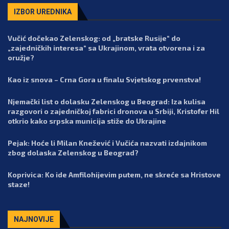
IZBOR UREDNIKA
Vučić dočekao Zelenskog: od „bratske Rusije“ do
„zajedničkih interesa“ sa Ukrajinom, vrata otvorena i za
oružje?
Kao iz snova – Crna Gora u finalu Svjetskog prvenstva!
Njemački list o dolasku Zelenskog u Beograd: Iza kulisa
razgovori o zajedničkoj fabrici dronova u Srbiji, Kristofer Hil
otkrio kako srpska municija stiže do Ukrajine
Pejak: Hoće li Milan Knežević i Vučića nazvati izdajnikom
zbog dolaska Zelenskog u Beograd?
Koprivica: Ko ide Amfilohijevim putem, ne skreće sa Hristove
staze!
NAJNOVIJE