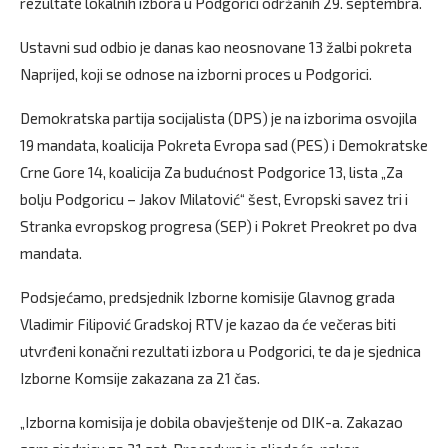
rezultate lokalnih izbora u Podgorici održanih 29. septembra.
Ustavni sud odbio je danas kao neosnovane 13 žalbi pokreta
Naprijed, koji se odnose na izborni proces u Podgorici.
Demokratska partija socijalista (DPS) je na izborima osvojila
19 mandata, koalicija Pokreta Evropa sad (PES) i Demokratske
Crne Gore 14, koalicija Za budućnost Podgorice 13, lista „Za
bolju Podgoricu – Jakov Milatović“ šest, Evropski savez tri i
Stranka evropskog progresa (SEP) i Pokret Preokret po dva
mandata.
Podsjećamo, predsjednik Izborne komisije Glavnog grada
Vladimir Filipović Gradskoj RTV je kazao da će večeras biti
utvrđeni konačni rezultati izbora u Podgorici, te da je sjednica
Izborne Komsije zakazana za 21 čas.
„Izborna komisija je dobila obavještenje od DIK-a. Zakazao