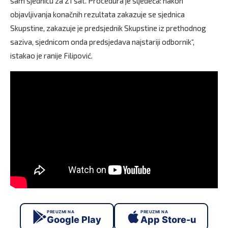
sam sjednicu za 21 sat. Procedura je sljedeća: nakon
objavljivanja konačnih rezultata zakazuje se sjednica
Skupstine, zakazuje je predsjednik Skupstine iz prethodnog
saziva, sjednicom onda predsjedava najstariji odbornik“,
istakao je ranije Filipović.
PREUZMI NA
PREUZMI NA
Google Play
App Store-u