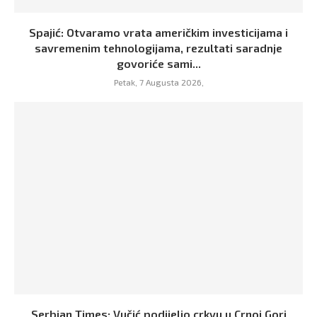
Spajić: Otvaramo vrata američkim investicijama i
savremenim tehnologijama, rezultati saradnje
govoriće sami...
Petak, 7 Augusta 2026,
Serbian Times: Vučić podijelio crkvu u Crnoj Gori