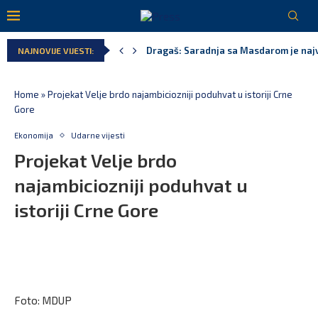
Besplatni udžbenici za više od 67.700 
NAJNOVIJE VIJESTI:
Kao iz snova – Crna Gora u finalu Svj
Pejak: Hoće li Milan Knežević i Vučića
Spajić: Otvaramo vrata američkim inve
Serbian Times: Vučić podijelio crkvu u
Home
»
Projekat Velje brdo najambiciozniji poduhvat u istoriji Crne
Gore
Ekonomija
Udarne vijesti
Projekat Velje brdo
najambiciozniji poduhvat u
istoriji Crne Gore
Foto: MDUP