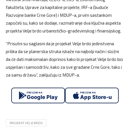
fakulteta, Uprave za kapitalne projekte, IRF-a (buduće
Razvojne banke Crne Gore) i MDUP-a, prvim sastankom
započeli su, kako se dodaje, razmatranje dva ključna aspekta
projekta Velje brdo urbanističko-građevinskog i finansijskog.
“Prisutni su saglasni da je projekat Velje brdo jedinstvena
prilika da se planerska struka iskaže na najbolji način i složni
da će dati maksimalan doprinos kako bi projekat Velje brdo bio
uspješan i samoodrživ, kako za sve građane Crne Gore, tako i
za samu državu”, zaključuju iz MDUP-a.
PREUZMI NA
PREUZMI NA
Google Play
App Store-u
PROJEKAT VELJE BRDO