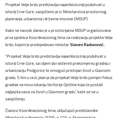
Projekat Velje brdo predstavlja najambiciozniji poduhvat u
istoriji Crne Gore, saopšteno je iz Ministarstva prostornog
planiranja, urbanizma i državne imovine (MDUP).
Kako se navodi, danas je u prostorijama MDUP organizovana
prva sjednica Koordinacionog tima za realizaciju projekta Velje
brdo, kojom je predsjedavao ministar
Slaven Radunović.
“Projekat Velje brdo predstavlja najambiciozniji poduhvat u
istoriji Crne Gore, sa ciljem da rastereti prekomjernu gradnju i
urbanizaciju Podgorice te omogući pristojan život u Glavnom
gradu. S tim u vezi, plan je da projekat Velje brdo pomjeri fokus
gradnje na novu lokaciju teritorije Opštine koja će postati
najljepša oaza za život u Glavnom gradu”, kaže se se u
saopštenju.
Članovi Koordinacionog tima, uključujući predstavnike
Ministarstva finansija, CEDIS-a, CGS-a, Ekonomskog