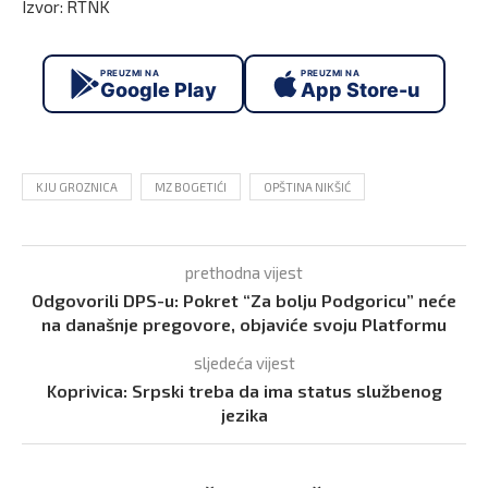
Izvor: RTNK
PREUZMI NA
PREUZMI NA
Google Play
App Store-u
KJU GROZNICA
MZ BOGETIĆI
OPŠTINA NIKŠIĆ
prethodna vijest
Odgovorili DPS-u: Pokret “Za bolju Podgoricu” neće
na današnje pregovore, objaviće svoju Platformu
sljedeća vijest
Koprivica: Srpski treba da ima status službenog
jezika