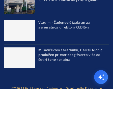
Vladimir Čađenović izabran za
generalnog direktora CEDIS-a
Milovićevom saradniku, Harisu Moniću,
produžen pritvor zbog šverca više od
četiri tone kokaina
@2026.All Right Reserved. Designed and Developed by Press.co.me
Balkan
Kuhinja
Lifestyle
Zabava
Zanimljivosti
Contact