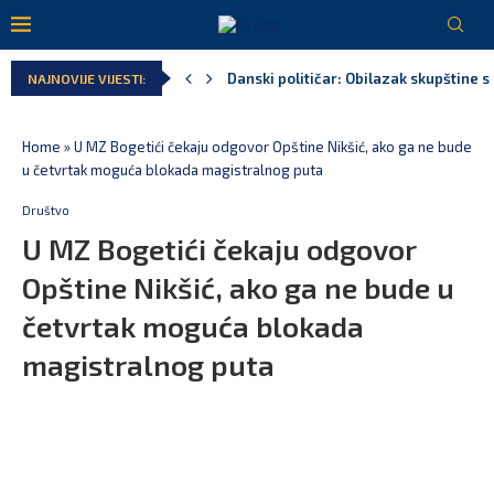
Kljajić obmanuo javnost: ASK nije dao 
NAJNOVIJE VIJESTI:
Srbija: Manjak u državnoj kasi milijar
Ivanović za Eurokaz: Evropska unija ne
Spajić: Snažno podržavamo domaće fest
MPNI do kraja jula realizovalo gotovo
Home
»
U MZ Bogetići čekaju odgovor Opštine Nikšić, ako ga ne bude
u četvrtak moguća blokada magistralnog puta
Društvo
U MZ Bogetići čekaju odgovor
Opštine Nikšić, ako ga ne bude u
četvrtak moguća blokada
magistralnog puta