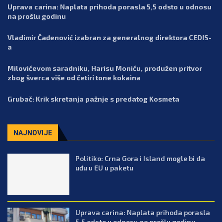
Uprava carina: Naplata prihoda porasla 5,5 odsto u odnosu
na prošlu godinu
Vladimir Čađenović izabran za generalnog direktora CEDIS-
a
Milovićevom saradniku, Harisu Moniću, produžen pritvor
zbog šverca više od četiri tone kokaina
Grubač: Krik skretanja pažnje s predatog Kosmeta
NAJNOVIJE
Politiko: Crna Gora i Island mogle bi da
uđu u EU u paketu
Uprava carina: Naplata prihoda porasla
5,5 odsto u odnosu na prošlu godinu