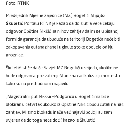
Foto: RTNK
Predsjednik Mjesne zajednice (MZ) Bogetići
Mijajlo
Škuletić
Portalu RTNK je kazao da do sjutra veče čekaju
odgovor Opštine Nikšić na njihov zahtjev da im se u pisanoj
formi da garancija da ubuduće na teritoriji Bogetića neće biti
zakopavanja eutanazirane i uginule stoke oboljele od kju
groznice.
Škuletić ističe da će Savjet MZ Bogetići u srijedu, ukoliko ne
bude odgovora, pozvati mještane na radikalizaciju protesta
kako su na prethodnom i najavili.
„Magistraln i put Nikkšić-Podgorica u Bogetićima biće
blokiran u četvrtak ukoliko iz Opštine Nikšić budu ćutali na naš
zahtjev. Mi smo blokadu inače već najavili policiji ali sam
uvjeren da do toga neće doći“, kazao je Škuletić.