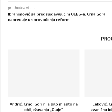
prethodna vijest
Ibrahimović sa predsjedavajućim OEBS-a: Crna Gora
napreduje u sprovođenju reformi
PROČ
Andrić: Crnoj Gori nije bilo mjesto na
Laković: C
obilježavanju „Oluje“
zvaničnu in