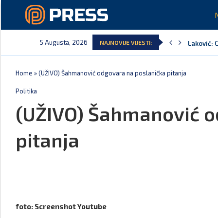
5 Augusta, 2026
Laković: 
NAJNOVIJE VIJESTI:
Crna Gora
Aerodromi
EPCG: Sis
Spajić: C
Home
»
(UŽIVO) Šahmanović odgovara na poslanička pitanja
Politika
(UŽIVO) Šahmanović o
pitanja
foto: Screenshot Youtube