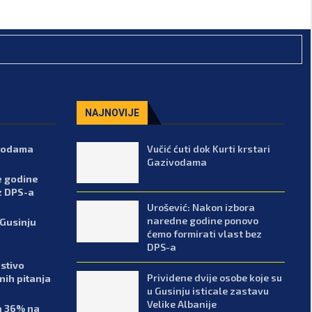
NAJNOVIJE
ivodama
Vučić ćuti dok Kurti krstari
Gazivodama
e godine
z DPS-a
Urošević: Nakon izbora
naredne godine ponovo
 Gusinju
ćemo formirati vlast bez
DPS-a
stivo
Prividene dvije osobe koje su
enih pitanja
u Gusinju isticale zastavu
Velike Albanije
sa 36% na