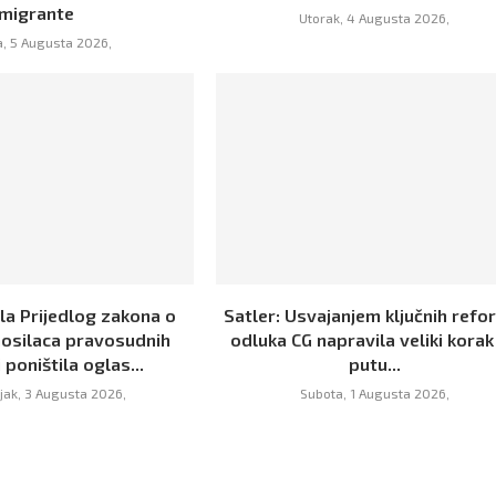
migrante
Utorak, 4 Augusta 2026,
a, 5 Augusta 2026,
la Prijedlog zakona o
Satler: Usvajanjem ključnih refor
osilaca pravosudnih
odluka CG napravila veliki korak
i poništila oglas...
putu...
jak, 3 Augusta 2026,
Subota, 1 Augusta 2026,