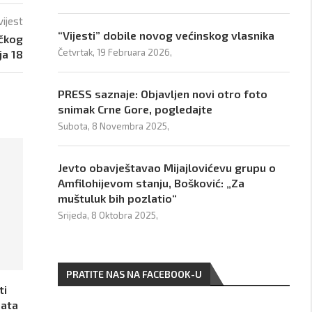
vijest
“Vijesti” dobile novog većinskog vlasnika
ačkog
Četvrtak, 19 Februara 2026,
ja 18
PRESS saznaje: Objavljen novi otro foto
snimak Crne Gore, pogledajte
Subota, 8 Novembra 2025,
Jevto obavještavao Mijajlovićevu grupu o
Amfilohijevom stanju, Bošković: „Za
muštuluk bih pozlatio“
Srijeda, 8 Oktobra 2025,
PRATITE NAS NA FACEBOOK-U
ti
nata