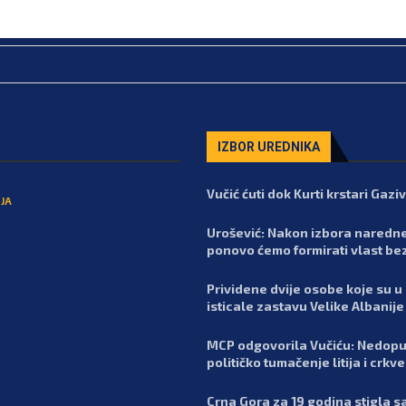
IZBOR UREDNIKA
Vučić ćuti dok Kurti krstari Gaz
JA
Urošević: Nakon izbora naredn
ponovo ćemo formirati vlast be
Prividene dvije osobe koje su u
isticale zastavu Velike Albanije
MCP odgovorila Vučiću: Nedopu
političko tumačenje litija i crkv
Crna Gora za 19 godina stigla 