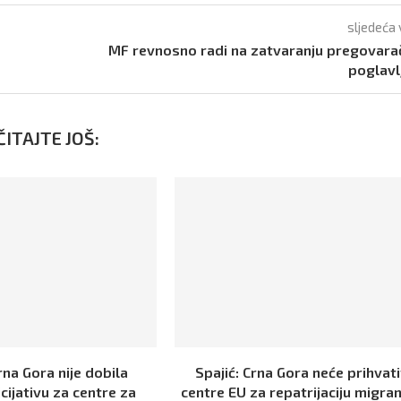
sljedeća 
MF revnosno radi na zatvaranju pregovar
poglavl
ITAJTE JOŠ:
rna Gora nije dobila
Spajić: Crna Gora neće prihvati
icijativu za centre za
centre EU za repatrijaciju migra