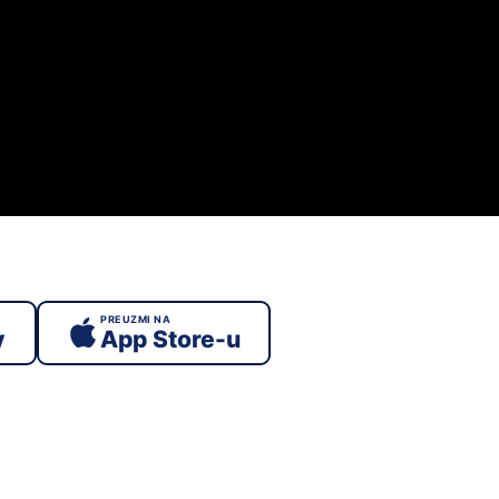
PREUZMI NA
y
App Store-u