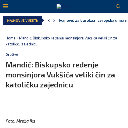
Ivanović za Eurokaz: Evropska unija ne
NAJNOVIJE VIJESTI:
Spajić: Snažno podržavamo domaće fest
MPNI do kraja jula realizovalo gotovo
U prethodnih pet godina: Vučić tri puta
MCP odgovorila Vučiću: Nedopustivo pol
Andrić: Crnoj Gori nije bilo mjesto na 
Home
»
Mandić: Biskupsko ređenje monsinjora Vukšića veliki čin za
katoličku zajednicu
Društvo
Mandić: Biskupsko ređenje
monsinjora Vukšića veliki čin za
katoličku zajednicu
Foto: Mreža Iks