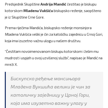
Predsjednik Skupštine
Andrija Mandić
čestitao je biskupu
kotorskom
Mladenu Vukšiću
biskupsko ređenje, saopšteno
je iz Skupštine Crne Gore.
Prema riječima Mandića, biskupsko ređenje monsinjora
Mladena Vukšića veliki je čin za katoličku zajednicu u Crnoj Gori,
koja ima izuzetno važnu ulogu u našem društvu.
“Čestitam novoimenovanom biskupu kotorskom i želim mu
mudrost i uspjeh u ovoj uzvišenoj službi”, napisao je Mandić na
mreži X.
Бискупско ређење монсињора
Младена Вукшића велики је чин за
католичку заједницу у Црној Гори,
која има изузетно важну улогу у