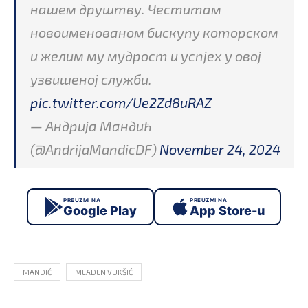
нашем друштву. Честитам
новоименованом бискупу которском
и желим му мудрост и успјех у овој
узвишеној служби.
pic.twitter.com/Ue2Zd8uRAZ
— Андрија Мандић
(@AndrijaMandicDF)
November 24, 2024
PREUZMI NA
PREUZMI NA
Google Play
App Store-u
MANDIĆ
MLADEN VUKŠIĆ