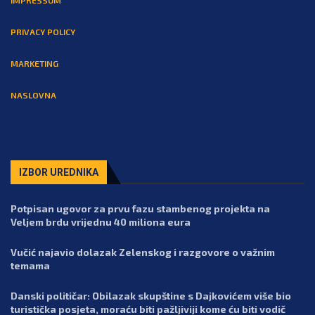
IMPRESSUM
PRIVACY POLICY
MARKETING
NASLOVNA
IZBOR UREDNIKA
Potpisan ugovor za prvu fazu stambenog projekta na
Veljem brdu vrijednu 40 miliona eura
Vučić najavio dolazak Zelenskog i razgovore o važnim
temama
Danski političar: Obilazak skupštine s Dajkovićem više bio
turistička posjeta, moraću biti pažljiviji kome ću biti vodič