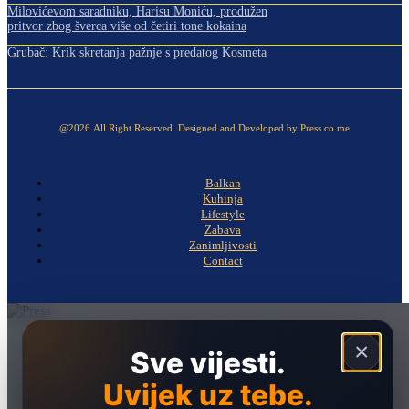
Milovićevom saradniku, Harisu Moniću, produžen
pritvor zbog šverca više od četiri tone kokaina
Grubač: Krik skretanja pažnje s predatog Kosmeta
@2026.All Right Reserved. Designed and Developed by Press.co.me
Balkan
Kuhinja
Lifestyle
Zabava
Zanimljivosti
Contact
Naslovna
×
Sve vijesti.
Politika
Uvijek uz tebe.
Društvo