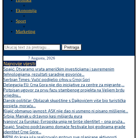
Hronika
Ekonomija
Sport
Marketing
Pretraga
7 Augusta, 2026
Najnovije vijesti:
Spajić: Otvaramo vrata američkim investicijama i savremenim
tehnologijama, rezultati saradnje govoriće...
Serbian Times: Vučić podijelio crkvu u Crnoj Gori
Delegacija EU: Crna Gora nije dio inicijative za centre za migrante,...
Potpisan ugovor za prvu fazu stambenog projekta na Veljem brdu
vrijednu...
Danski političar: Obilazak skupštine s Dajkovićem više bio turistička
posjeta, moraću...
Kljajić obmanuo javnost: ASK nije dao ni usmeno ni pisano mišljenje...
Srbija: Manjak u državnoj kasi milijardu eura
Ivanović za Eurokaz: Evropska unija ne briše identitet – ona pruža...
Spajić: Snažno podržavamo domaće festivale koji godinama grade
identitet Crne Gore...
MPNI do kraja jula realizovalo gotovo sve planirane aktivnosti