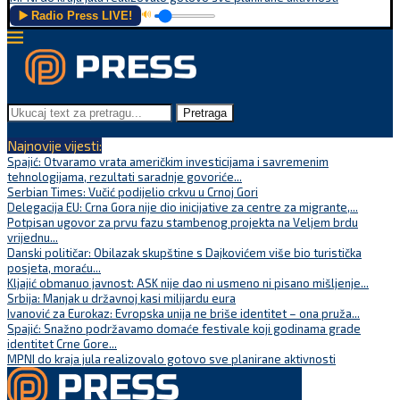
▶️ Radio Press LIVE!
🔊
Pretraga
Najnovije vijesti:
Spajić: Otvaramo vrata američkim investicijama i savremenim
tehnologijama, rezultati saradnje govoriće...
Serbian Times: Vučić podijelio crkvu u Crnoj Gori
Delegacija EU: Crna Gora nije dio inicijative za centre za migrante,...
Potpisan ugovor za prvu fazu stambenog projekta na Veljem brdu
vrijednu...
Danski političar: Obilazak skupštine s Dajkovićem više bio turistička
posjeta, moraću...
Kljajić obmanuo javnost: ASK nije dao ni usmeno ni pisano mišljenje...
Srbija: Manjak u državnoj kasi milijardu eura
Ivanović za Eurokaz: Evropska unija ne briše identitet – ona pruža...
Spajić: Snažno podržavamo domaće festivale koji godinama grade
identitet Crne Gore...
MPNI do kraja jula realizovalo gotovo sve planirane aktivnosti