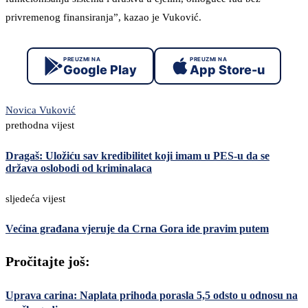
privremenog finansiranja”, kazao je Vuković.
PREUZMI NA
PREUZMI NA
Google Play
App Store-u
Novica Vuković
prethodna vijest
Dragaš: Uložiću sav kredibilitet koji imam u PES-u da se
država oslobodi od kriminalaca
sljedeća vijest
Većina građana vjeruje da Crna Gora ide pravim putem
Pročitajte još:
Uprava carina: Naplata prihoda porasla 5,5 odsto u odnosu na