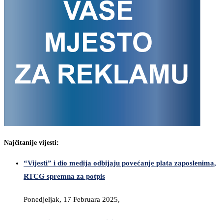
Najčitanije vijesti:
“Vijesti” i dio medija odbijaju povećanje plata zaposlenima,
RTCG spremna za potpis
Ponedjeljak, 17 Februara 2025,