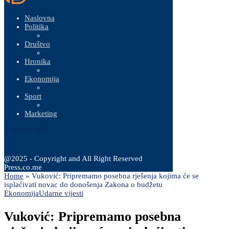
Naslovna
Politika
Društvo
Hronika
Ekonomija
Sport
Marketing
7 Augusta, 2026
@2025 - Copyright and All Right Reserved
Press.co.me
Home
»
Vuković: Pripremamo posebna rješenja kojima će se
isplaćivati novac do donošenja Zakona o budžetu
Ekonomija
Udarne vijesti
Vuković: Pripremamo posebna