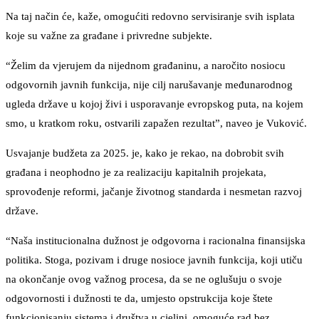
Na taj način će, kaže, omogućiti redovno servisiranje svih isplata
koje su važne za građane i privredne subjekte.
“Želim da vjerujem da nijednom građaninu, a naročito nosiocu
odgovornih javnih funkcija, nije cilj narušavanje međunarodnog
ugleda države u kojoj živi i usporavanje evropskog puta, na kojem
smo, u kratkom roku, ostvarili zapažen rezultat”, naveo je Vuković.
Usvajanje budžeta za 2025. je, kako je rekao, na dobrobit svih
građana i neophodno je za realizaciju kapitalnih projekata,
sprovođenje reformi, jačanje životnog standarda i nesmetan razvoj
države.
“Naša institucionalna dužnost je odgovorna i racionalna finansijska
politika. Stoga, pozivam i druge nosioce javnih funkcija, koji utiču
na okončanje ovog važnog procesa, da se ne oglušuju o svoje
odgovornosti i dužnosti te da, umjesto opstrukcija koje štete
funkcionisanju sistema i društva u cjelini, omoguće rad bez