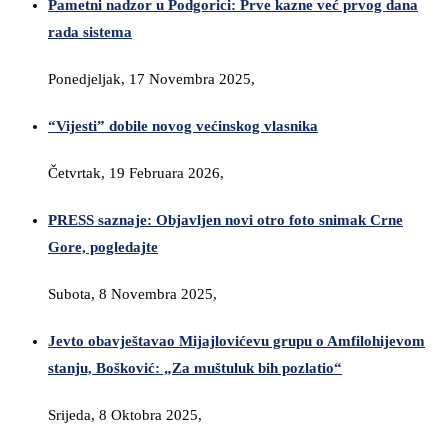
Pametni nadzor u Podgorici: Prve kazne već prvog dana
rada sistema
Ponedjeljak, 17 Novembra 2025,
“Vijesti” dobile novog većinskog vlasnika
Četvrtak, 19 Februara 2026,
PRESS saznaje: Objavljen novi otro foto snimak Crne
Gore, pogledajte
Subota, 8 Novembra 2025,
Jevto obavještavao Mijajlovićevu grupu o Amfilohijevom
stanju, Bošković: „Za muštuluk bih pozlatio“
Srijeda, 8 Oktobra 2025,