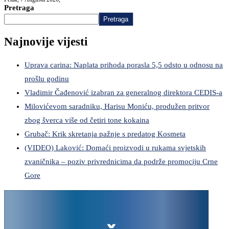
Pretraga
Pretraga
Najnovije vijesti
Uprava carina: Naplata prihoda porasla 5,5 odsto u odnosu na
prošlu godinu
Vladimir Čađenović izabran za generalnog direktora CEDIS-a
Milovićevom saradniku, Harisu Moniću, produžen pritvor
zbog šverca više od četiri tone kokaina
Grubač: Krik skretanja pažnje s predatog Kosmeta
(VIDEO) Laković: Domaći proizvodi u rukama svjetskih
zvaničnika – poziv privrednicima da podrže promociju Crne
Gore