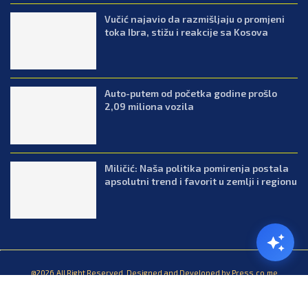
Vučić najavio da razmišljaju o promjeni
toka Ibra, stižu i reakcije sa Kosova
Auto-putem od početka godine prošlo
2,09 miliona vozila
Miličić: Naša politika pomirenja postala
apsolutni trend i favorit u zemlji i regionu
@2026.All Right Reserved. Designed and Developed by Press.co.me
Balkan
Kuhinja
Lifestyle
Zabava
Zanimljivosti