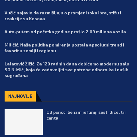
Vučić najavio da razmišljaju o promjeni toka Ibra, stižu i
reakcije sa Kosova
Auto-putem od početka godine prošlo 2,09 miliona vozila
Miličić: Naša politika pomirenja postala apsolutni trend i
favorit u zemlji i regionu
Lalatović Žižić: Za 120 radnih dana dobićemo modernu salu
SO Nikšić, koja će zadovoljiti sve potrebe odbornika i naših
sugrađana
NAJNOVIJE
Od ponoći benzin jeftiniji šest, dizel tri
centa