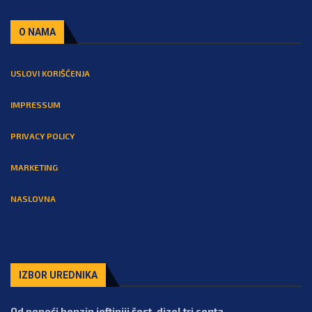
O NAMA
USLOVI KORIŠĆENJA
IMPRESSUM
PRIVACY POLICY
MARKETING
NASLOVNA
IZBOR UREDNIKA
Od ponoći benzin jeftiniji šest, dizel tri centa