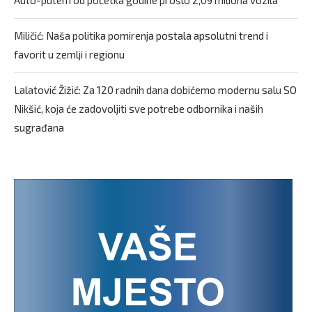
Auto-putem od početka godine prošlo 2,09 miliona vozila
Miličić: Naša politika pomirenja postala apsolutni trend i
favorit u zemlji i regionu
Lalatović Žižić: Za 120 radnih dana dobićemo modernu salu SO
Nikšić, koja će zadovoljiti sve potrebe odbornika i naših
sugrađana