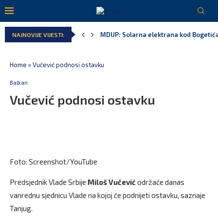
MDUP: Solarna elektrana kod Bogetića
Skupština usvojila dopunu Zakona: Kv
NAJNOVIJE VIJESTI:
Milioni naplaćeni za vrijeme bivše vla
Trajekti za tri godine „donijeli“ držav
Vučić: Otvaramo fabriku dronova sa I
Za 48 sati policija registrovala 1.320 
Home
»
Vučević podnosi ostavku
Balkan
Vučević podnosi ostavku
Foto: Screenshot/YouTube
Predsjednik Vlade Srbije
Miloš Vučević
održaće danas
vanrednu sjednicu Vlade na kojoj će podnijeti ostavku, saznaje
Tanjug.