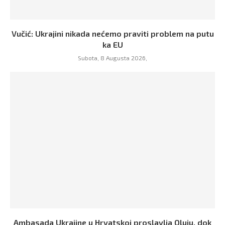
Vučić: Ukrajini nikada nećemo praviti problem na putu
ka EU
Subota, 8 Augusta 2026,
Ambasada Ukrajine u Hrvatskoj proslavlja Oluju, dok