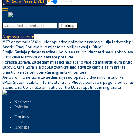
▶️ Radio Press LIVE!
🔊
Pretraga
Najnovije vijesti:
MCP odgovorila Vučiću: Nedopustivo političko tumačenje litija i crkvenih pi
Andrić: Crnoj Gori nije bilo mjesto na obilježavanju „Oluje“
Spajić: Gusinje primjer sredine u kojoj se različiti identiteti međusobno uva
Vučić čuva Marovića do zastare presude
Poreska uprava: Za sedam mjeseci naplaćeno više od milijardu eura bruto.
Laković: Crna Gora nije dobila zvaničnu inicijativu za centre za migrante
Crna Gora neće biti domaćin migrantskih centara
Aerodromi Crne Gore za sedam mjeseci opslužili dva miliona putnika
EPCG: Sistem stabilan, Termoelektrana Pljevlja ponovo u pogonu od dana
Spajić: Crna Gora neće prihvatiti centre EU za repatrijaciju migranata
Naslovna
Politika
Društvo
Hronika