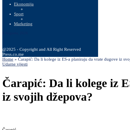
Ekonomija
Sport
Marketing
6 Augusta, 2026
@2025 - Copyright and All Right Reserved
Press.co.me
Home
»
Čarapić: Da li kolege iz ES-a planiraju da vrate dugove iz sv
Udarne vijesti
Čarapić: Da li kolege iz 
iz svojih džepova?
Čarapić