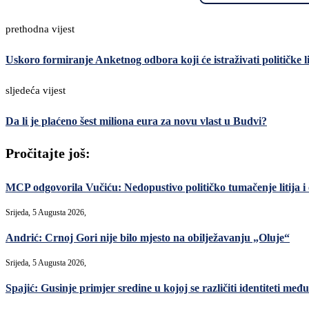
prethodna vijest
Uskoro formiranje Anketnog odbora koji će istraživati političke l
sljedeća vijest
Da li je plaćeno šest miliona eura za novu vlast u Budvi?
Pročitajte još:
MCP odgovorila Vučiću: Nedopustivo političko tumačenje litija i
Srijeda, 5 Augusta 2026,
Andrić: Crnoj Gori nije bilo mjesto na obilježavanju „Oluje“
Srijeda, 5 Augusta 2026,
Spajić: Gusinje primjer sredine u kojoj se različiti identiteti međ