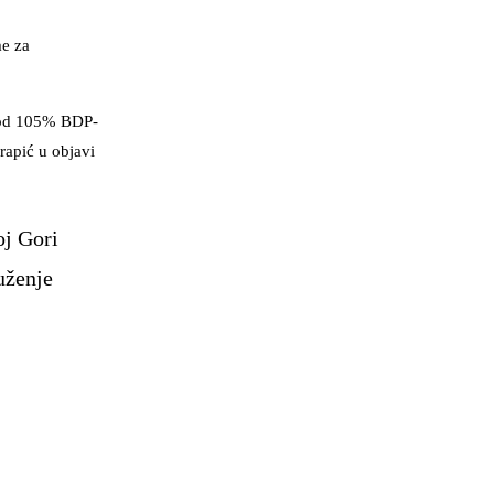
me za
a od 105% BDP-
rapić u objavi
oj Gori
uženje