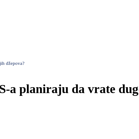
ojih džepova?
ES-a planiraju da vrate du