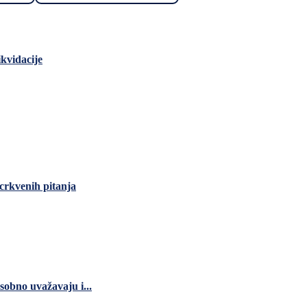
ikvidacije
 crkvenih pitanja
usobno uvažavaju i...