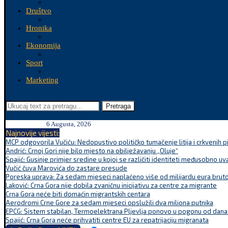
Društvo
Hronika
Ekonomija
Sport
Marketing
Pretraga
6 Augusta, 2026
Najnovije vijesti:
MCP odgovorila Vučiću: Nedopustivo političko tumačenje litija i crkvenih p
Andrić: Crnoj Gori nije bilo mjesto na obilježavanju „Oluje“
Spajić: Gusinje primjer sredine u kojoj se različiti identiteti međusobno uva
Vučić čuva Marovića do zastare presude
Poreska uprava: Za sedam mjeseci naplaćeno više od milijardu eura bruto.
Laković: Crna Gora nije dobila zvaničnu inicijativu za centre za migrante
Crna Gora neće biti domaćin migrantskih centara
Aerodromi Crne Gore za sedam mjeseci opslužili dva miliona putnika
EPCG: Sistem stabilan, Termoelektrana Pljevlja ponovo u pogonu od dana
Spajić: Crna Gora neće prihvatiti centre EU za repatrijaciju migranata