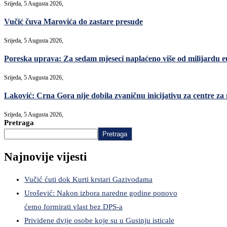
Srijeda, 5 Augusta 2026,
Vučić čuva Marovića do zastare presude
Srijeda, 5 Augusta 2026,
Poreska uprava: Za sedam mjeseci naplaćeno više od milijardu 
Srijeda, 5 Augusta 2026,
Laković: Crna Gora nije dobila zvaničnu inicijativu za centre za
Srijeda, 5 Augusta 2026,
Pretraga
Pretraga
Najnovije vijesti
Vučić ćuti dok Kurti krstari Gazivodama
Urošević: Nakon izbora naredne godine ponovo
ćemo formirati vlast bez DPS-a
Prividene dvije osobe koje su u Gusinju isticale