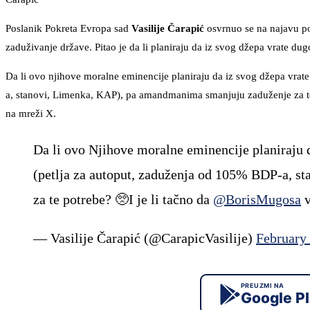
Poslanik Pokreta Evropa sad
Vasilije Čarapić
osvrnuo se na najavu p
zaduživanje države. Pitao je da li planiraju da iz svog džepa vrate d
Da li ovo njihove moralne eminencije planiraju da iz svog džepa vrat
a, stanovi, Limenka, KAP), pa amandmanima smanjuju zaduženje za te p
na mreži X.
Da li ovo Njihove moralne eminencije planiraju d
(petlja za autoput, zaduženja od 105% BDP-a, 
za te potrebe? 🥺I je li tačno da
@BorisMugosa
v
— Vasilije Čarapić (@CarapicVasilije)
February 
PREUZMI NA
Google P