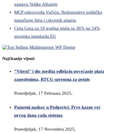
zastavu Velike Albanije
MCP odgovorila Vučiću: Nedopustivo političko
tumačenje litija i crkvenih pitanja
Crna Gora za 19 godina stigla sa 36% na 54%
prosjeka standarda EU
Najčitanije vijesti:
“Vijesti” i dio medija odbijaju povećanje plata
zaposlenima, RTCG spremna za potpis
Ponedjeljak, 17 Februara 2025,
Pametni nadzor u Podgorici: Prve kazne već
prvog dana rada sistema
Ponedjeljak, 17 Novembra 2025,