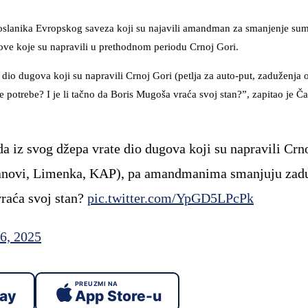
oslanika Evropskog saveza koji su najavili amandman za smanjenje su
ugove koje su napravili u prethodnom periodu Crnoj Gori.
e dio dugova koji su napravili Crnoj Gori (petlja za auto-put, zaduženj
otrebe? I je li tačno da Boris Mugoša vraća svoj stan?”, zapitao je Ča
a iz svog džepa vrate dio dugova koji su napravili Crn
stanovi, Limenka, KAP), pa amandmanima smanjuju zad
raća svoj stan?
pic.twitter.com/YpGD5LPcPk
6, 2025
PREUZMI NA
lay
App Store-u