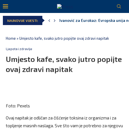
Spajić: Snažno podržavamo domaće fest
NAJNOVIJE VIJESTI:
MPNI do kraja jula realizovalo gotovo
U prethodnih pet godina: Vučić tri puta
MCP odgovorila Vučiću: Nedopustivo pol
Andrić: Crnoj Gori nije bilo mjesto na 
Home
»
Umjesto kafe, svako jutro popijte ovaj zdravi napitak
Ljepota i zdravlje
Umjesto kafe, svako jutro popijte
ovaj zdravi napitak
Foto: Pexels
Ovaj napitak je odličan za čišćenje toksina iz organizma i za
topljenje masnih naslaga. Sve što vam je potrebno za njegovu