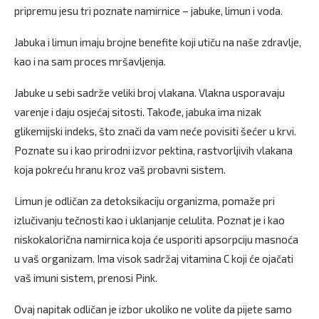
pripremu jesu tri poznate namirnice – jabuke, limun i voda.
Jabuka i limun imaju brojne benefite koji utiču na naše zdravlje,
kao i na sam proces mršavljenja.
Jabuke u sebi sadrže veliki broj vlakana. Vlakna usporavaju
varenje i daju osjećaj sitosti. Takođe, jabuka ima nizak
glikemijski indeks, što znači da vam neće povisiti šećer u krvi.
Poznate su i kao prirodni izvor pektina, rastvorljivih vlakana
koja pokreću hranu kroz vaš probavni sistem.
Limun je odličan za detoksikaciju organizma, pomaže pri
izlučivanju tečnosti kao i uklanjanje celulita. Poznat je i kao
niskokalorična namirnica koja će usporiti apsorpciju masnoća
u vaš organizam. Ima visok sadržaj vitamina C koji će ojačati
vaš imuni sistem, prenosi Pink.
Ovaj napitak odličan je izbor ukoliko ne volite da pijete samo