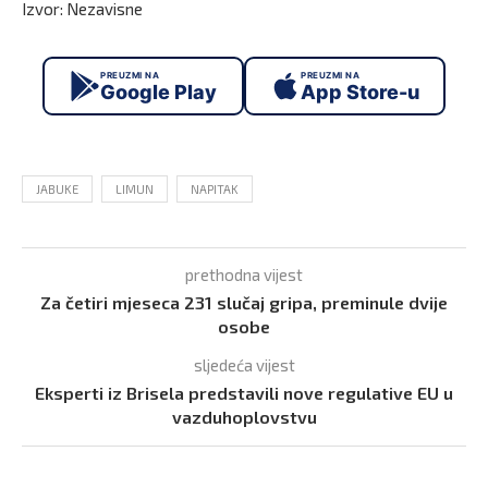
Izvor: Nezavisne
PREUZMI NA
PREUZMI NA
Google Play
App Store-u
JABUKE
LIMUN
NAPITAK
prethodna vijest
Za četiri mjeseca 231 slučaj gripa, preminule dvije
osobe
sljedeća vijest
Eksperti iz Brisela predstavili nove regulative EU u
vazduhoplovstvu