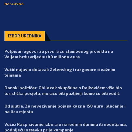
NASLOVNA
IZBOR UREDNIKA
Potpisan ugovor za prvu fazu stambenog projekta na
Veljem brdu vrijednu 40 miliona eura
Vučić najavio dolazak Zelenskog i razgovore o važnim
temama
Danski političar: Obilazak skupštine s Dajkovićem više bio
turistička posjeta, moraću biti pažljiviji kome ću biti vodič
Od sjutra: Za nevezivanje pojasa kazna 150 eura, plaćanje i
na licu mjesta
Vučić: Raspisivanje izbora u narednim danima ili nedeljama,
podnijeću ostavku prije kampanje