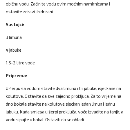
običnu vodu. Začinite vodu ovim moćnim namirnicama i
ostanite zdravi i hidrirani.
Sastojci:
3 limuna
4 jabuke
1,5-2 litre vode
Priprema:
U šerpu sa vodom stavite dva limuna i tri jabuke, isjeckane na
kolutove. Ostavite da sve zajedno proključa. Za to vrijeme na
dno bokala stavite na kolutove sjeckan jedan limun i jednu
jabuku. Kada smjesa u šerpi proključa, voće izvadite na tanjir, a
vodu sipajte u bokal. Ostaviti da se ohladi.