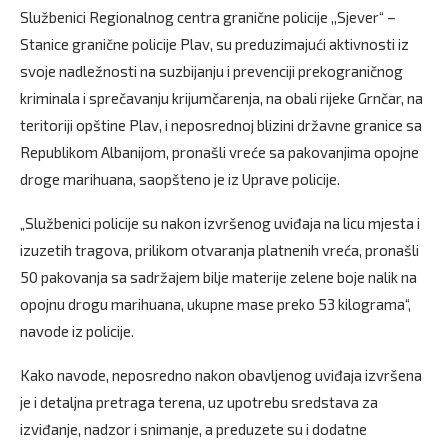
Službenici Regionalnog centra granične policije ,,Sjever“ –
Stanice granične policije Plav, su preduzimajući aktivnosti iz
svoje nadležnosti na suzbijanju i prevenciji prekograničnog
kriminala i sprečavanju krijumčarenja, na obali rijeke Grnčar, na
teritoriji opštine Plav, i neposrednoj blizini državne granice sa
Republikom Albanijom, pronašli vreće sa pakovanjima opojne
droge marihuana, saopšteno je iz Uprave policije.
„Službenici policije su nakon izvršenog uviđaja na licu mjesta i
izuzetih tragova, prilikom otvaranja platnenih vreća, pronašli
50 pakovanja sa sadržajem bilje materije zelene boje nalik na
opojnu drogu marihuana, ukupne mase preko 53 kilograma“,
navode iz policije.
Kako navode, neposredno nakon obavljenog uviđaja izvršena
je i detaljna pretraga terena, uz upotrebu sredstava za
izviđanje, nadzor i snimanje, a preduzete su i dodatne