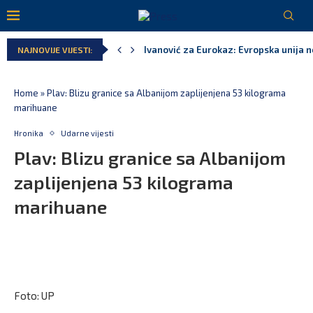
Spajić: Snažno podržavamo domaće fest
NAJNOVIJE VIJESTI:
MPNI do kraja jula realizovalo gotovo
U prethodnih pet godina: Vučić tri puta
MCP odgovorila Vučiću: Nedopustivo pol
Andrić: Crnoj Gori nije bilo mjesto na 
Home
»
Plav: Blizu granice sa Albanijom zaplijenjena 53 kilograma
marihuane
Hronika
Udarne vijesti
Plav: Blizu granice sa Albanijom
zaplijenjena 53 kilograma
marihuane
Foto: UP