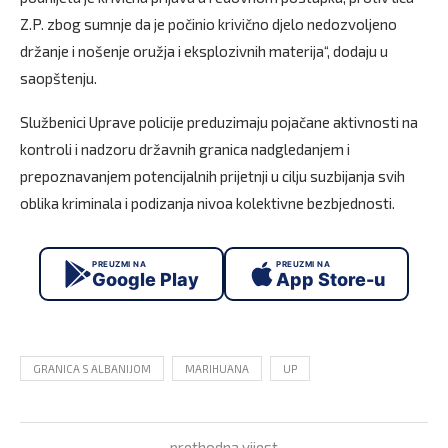
Z.P. zbog sumnje da je počinio krivično djelo nedozvoljeno
držanje i nošenje oružja i eksplozivnih materija“, dodaju u
saopštenju.
Službenici Uprave policije preduzimaju pojačane aktivnosti na
kontroli i nadzoru državnih granica nadgledanjem i
prepoznavanjem potencijalnih prijetnji u cilju suzbijanja svih
oblika kriminala i podizanja nivoa kolektivne bezbjednosti.
PREUZMI NA
PREUZMI NA
Google Play
App Store-u
GRANICA S ALBANIJOM
MARIHUANA
UP
prethodna vijest