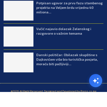
Potpisan ugovor za prvu fazu stambenog
projekta na Veljem brdu vrijednu 40
miliona...
Vučić najavio dolazak Zelenskog i
razgovore o važnim temama
Danski političar: Obilazak skupštine s
Dajkovićem više bio turistička posjeta,
moraću biti pažljiviji...
@2026.All Right Reserved. Designed and Developed by Press.co.me
Balkan
Kuhinja
Lifestyle
Zabava
Zanimljivosti
Contact