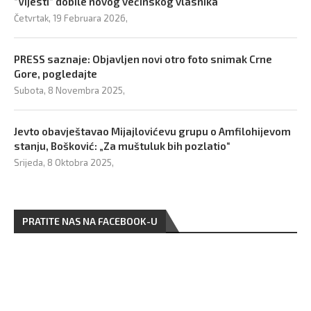
“Vijesti” dobile novog većinskog vlasnika
Četvrtak, 19 Februara 2026,
PRESS saznaje: Objavljen novi otro foto snimak Crne
Gore, pogledajte
Subota, 8 Novembra 2025,
Jevto obavještavao Mijajlovićevu grupu o Amfilohijevom
stanju, Bošković: „Za muštuluk bih pozlatio“
Srijeda, 8 Oktobra 2025,
PRATITE NAS NA FACEBOOK-U