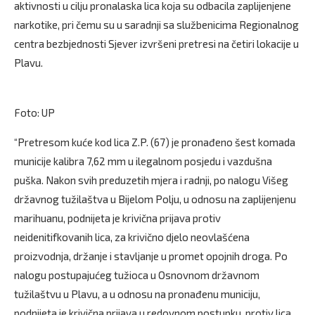
aktivnosti u cilju pronalaska lica koja su odbacila zaplijenjene
narkotike, pri čemu su u saradnji sa službenicima Regionalnog
centra bezbjednosti Sjever izvršeni pretresi na četiri lokacije u
Plavu.
Foto: UP
“Pretresom kuće kod lica Z.P. (67) je pronađeno šest komada
municije kalibra 7,62 mm u ilegalnom posjedu i vazdušna
puška. Nakon svih preduzetih mjera i radnji, po nalogu Višeg
državnog tužilaštva u Bijelom Polju, u odnosu na zaplijenjenu
marihuanu, podnijeta je krivična prijava protiv
neidenitifkovanih lica, za krivično djelo neovlašćena
proizvodnja, držanje i stavljanje u promet opojnih droga. Po
nalogu postupajućeg tužioca u Osnovnom državnom
tužilaštvu u Plavu, a u odnosu na pronađenu municiju,
podnijeta je krivična prijava u redovnom postupku, protiv lica