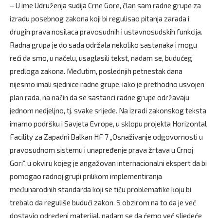
– U ime Udruženja sudija Crne Gore, član sam radne grupe za
izradu posebnog zakona koji bi regulisao pitanja zarada i
drugih prava nosilaca pravosudnih i ustavnosudskih funkcija.
Radna grupa je do sada održala nekoliko sastanaka i mogu
reći da smo, u načelu, usaglasili tekst, nadam se, budućeg
predloga zakona. Međutim, poslednjih petnestak dana
nijesmo imali sjednice radne grupe, iako je prethodno usvojen
plan rada, na način da se sastanci radne grupe održavaju
jednom nedjeljno, tj. svake srijede. Na izradi zakonskog teksta
imamo podršku i Savjeta Evrope, u sklopu projekta Horizontal
Facility za Zapadni Balkan HF 7 „Osnaživanje odgovornosti u
pravosudnom sistemu i unapređenje prava žrtava u Crnoj
Gori“, u okviru kojeg je angažovan internacionalni ekspert da bi
pomogao radnoj grupi prilikom implementiranja
međunarodnih standarda koji se tiču problematike koju bi
trebalo da reguliše budući zakon. S obzirom na to da je već
dostavio određeni materijal, nadam se da ćemo već sljedeće