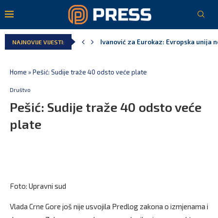
Ivanović za Eurokaz: Evropska unija ne
NAJNOVIJE VIJESTI:
Spajić: Snažno podržavamo domaće fest
MPNI do kraja jula realizovalo gotovo
U prethodnih pet godina: Vučić tri puta
MCP odgovorila Vučiću: Nedopustivo pol
Andrić: Crnoj Gori nije bilo mjesto na 
Home
»
Pešić: Sudije traže 40 odsto veće plate
Društvo
Pešić: Sudije traže 40 odsto veće
plate
Foto: Upravni sud
Vlada Crne Gore još nije usvojila Predlog zakona o izmjenama i