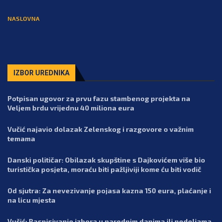
NASLOVNA
IZBOR UREDNIKA
Potpisan ugovor za prvu fazu stambenog projekta na
Veljem brdu vrijednu 40 miliona eura
Vučić najavio dolazak Zelenskog i razgovore o važnim
temama
Danski političar: Obilazak skupštine s Dajkovićem više bio
turistička posjeta, moraću biti pažljiviji kome ću biti vodič
Od sjutra: Za nevezivanje pojasa kazna 150 eura, plaćanje i
na licu mjesta
Vučić: Raspisivanje izbora u narednim danima ili nedeljama,