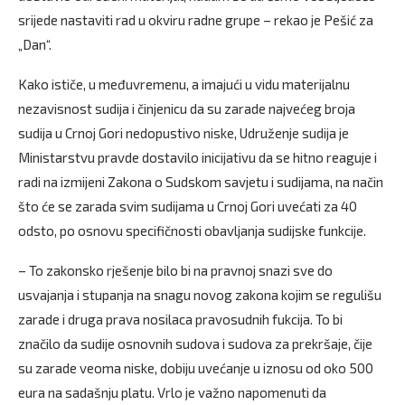
srijede nastaviti rad u okviru radne grupe – rekao je Pešić za
„Dan“.
Kako ističe, u međuvremenu, a imajući u vidu materijalnu
nezavisnost sudija i činjenicu da su zarade najvećeg broja
sudija u Crnoj Gori nedopustivo niske, Udruženje sudija je
Ministarstvu pravde dostavilo inicijativu da se hitno reaguje i
radi na izmijeni Zakona o Sudskom savjetu i sudijama, na način
što će se zarada svim sudijama u Crnoj Gori uvećati za 40
odsto, po osnovu specifičnosti obavljanja sudijske funkcije.
– To zakonsko rješenje bilo bi na pravnoj snazi sve do
usvajanja i stupanja na snagu novog zakona kojim se regulišu
zarade i druga prava nosilaca pravosudnih fukcija. To bi
značilo da sudije osnovnih sudova i sudova za prekršaje, čije
su zarade veoma niske, dobiju uvećanje u iznosu od oko 500
eura na sadašnju platu. Vrlo je važno napomenuti da