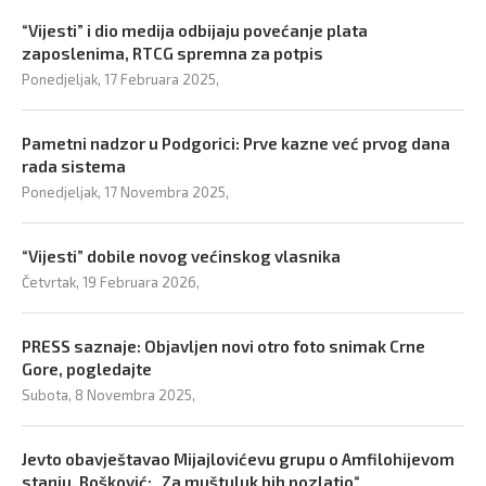
“Vijesti” i dio medija odbijaju povećanje plata
zaposlenima, RTCG spremna za potpis
Ponedjeljak, 17 Februara 2025,
Pametni nadzor u Podgorici: Prve kazne već prvog dana
rada sistema
Ponedjeljak, 17 Novembra 2025,
“Vijesti” dobile novog većinskog vlasnika
Četvrtak, 19 Februara 2026,
PRESS saznaje: Objavljen novi otro foto snimak Crne
Gore, pogledajte
Subota, 8 Novembra 2025,
Jevto obavještavao Mijajlovićevu grupu o Amfilohijevom
stanju, Bošković: „Za muštuluk bih pozlatio“