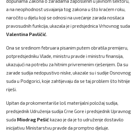
dopunama Zakona o zaradama zaposlenih u javnom sektoru,
a na neophodnost usvajanja tog zakona u što kraćem roku,
naročito u dijelu koji se odnosi na uvećanje zarada nosilaca
pravosudnih funkcija, ukazala je i predsjednica Vrhovnog suda
Valentina Pavličić
.
Ona se sredinom februara pisanim putem obratila premijeru,
potpredsjedniku Vlade, ministru pravde i ministru finansija,
ukazujući na potrebu za hitnim privremenim rješenjem. Da su
zarade sudija nedopustivo niske, ukazale su i sudije Osnovnog
suda u Podgorici, koje zahtijevaju da se taj problem što hitnije
riješi.
Upitan da prokomentariše loš materijalni položaj sudija,
predsjednik Udruženja sudija Crne Gore i predsjednik Upravnog
suda
Miodrag Pešić
kazao je da je to udruženje dostavilo
inicijativu Ministarstvu pravde da promptno djeluje.