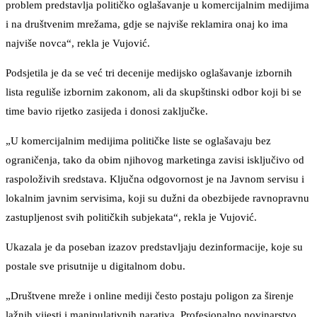
problem predstavlja političko oglašavanje u komercijalnim medijima
i na društvenim mrežama, gdje se najviše reklamira onaj ko ima
najviše novca“, rekla je Vujović.
Podsjetila je da se već tri decenije medijsko oglašavanje izbornih
lista reguliše izbornim zakonom, ali da skupštinski odbor koji bi se
time bavio rijetko zasijeda i donosi zaključke.
„U komercijalnim medijima političke liste se oglašavaju bez
ograničenja, tako da obim njihovog marketinga zavisi isključivo od
raspoloživih sredstava. Ključna odgovornost je na Javnom servisu i
lokalnim javnim servisima, koji su dužni da obezbijede ravnopravnu
zastupljenost svih političkih subjekata“, rekla je Vujović.
Ukazala je da poseban izazov predstavljaju dezinformacije, koje su
postale sve prisutnije u digitalnom dobu.
„Društvene mreže i online mediji često postaju poligon za širenje
lažnih vijesti i manipulativnih narativa. Profesionalno novinarstvo