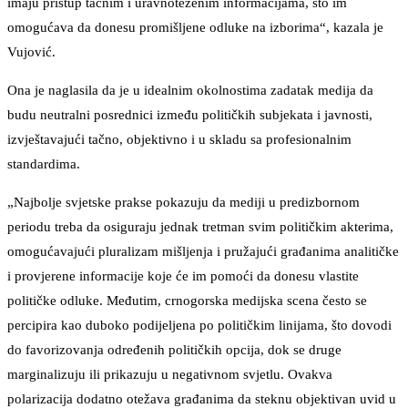
imaju pristup tačnim i uravnoteženim informacijama, što im
omogućava da donesu promišljene odluke na izborima“, kazala je
Vujović.
Ona je naglasila da je u idealnim okolnostima zadatak medija da
budu neutralni posrednici između političkih subjekata i javnosti,
izvještavajući tačno, objektivno i u skladu sa profesionalnim
standardima.
„Najbolje svjetske prakse pokazuju da mediji u predizbornom
periodu treba da osiguraju jednak tretman svim političkim akterima,
omogućavajući pluralizam mišljenja i pružajući građanima analitičke
i provjerene informacije koje će im pomoći da donesu vlastite
političke odluke. Međutim, crnogorska medijska scena često se
percipira kao duboko podijeljena po političkim linijama, što dovodi
do favorizovanja određenih političkih opcija, dok se druge
marginalizuju ili prikazuju u negativnom svjetlu. Ovakva
polarizacija dodatno otežava građanima da steknu objektivan uvid u