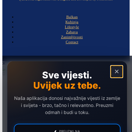
Balkan
Kuhinja
Lifestyle
Zabava
Zanimljivosti
Contact
×
Sve vijesti.
Uvijek uz tebe.
Naslovna
Politika
Naša aplikacija donosi najvažnije vijesti iz zemlje
Društvo
i svijeta - brzo, tačno i relevantno. Preuzmi
Hronika
odmah i budi u toku.
Ekonomija
Sport
PREUZMI NA