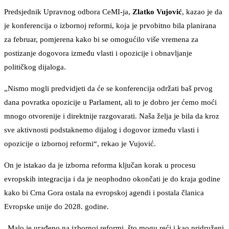
Predsjednik Upravnog odbora CeMI-ja,
Zlatko Vujović
, kazao je da
je konferencija o izbornoj reformi, koja je prvobitno bila planirana
za februar, pomjerena kako bi se omogućilo više vremena za
postizanje dogovora između vlasti i opozicije i obnavljanje
političkog dijaloga.
„Nismo mogli predvidjeti da će se konferencija održati baš prvog
dana povratka opozicije u Parlament, ali to je dobro jer ćemo moći
mnogo otvorenije i direktnije razgovarati. Naša želja je bila da kroz
sve aktivnosti podstaknemo dijalog i dogovor između vlasti i
opozicije o izbornoj reformi“, rekao je Vujović.
On je istakao da je izborna reforma ključan korak u procesu
evropskih integracija i da je neophodno okončati je do kraja godine
kako bi Crna Gora ostala na evropskoj agendi i postala članica
Evropske unije do 2028. godine.
„Malo je urađeno na izbornoj reformi, što mogu reći i kao pridruženi