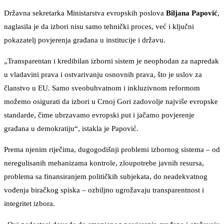
Državna sekretarka Ministarstva evropskih poslova
Biljana Papović
,
naglasila je da izbori nisu samo tehnički proces, već i ključni
pokazatelj povjerenja građana u institucije i državu.
„Transparentan i kredibilan izborni sistem je neophodan za napredak
u vladavini prava i ostvarivanju osnovnih prava, što je uslov za
članstvo u EU. Samo sveobuhvatnom i inkluzivnom reformom
možemo osigurati da izbori u Crnoj Gori zadovolje najviše evropske
standarde, čime ubrzavamo evropski put i jačamo povjerenje
građana u demokratiju“, istakla je Papović.
Prema njenim riječima, dugogodišnji problemi izbornog sistema – od
neregulisanih mehanizama kontrole, zloupotrebe javnih resursa,
problema sa finansiranjem političkih subjekata, do neadekvatnog
vođenja biračkog spiska – ozbiljno ugrožavaju transparentnost i
integritet izbora.