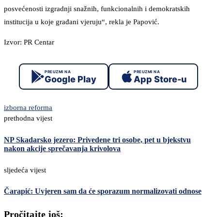
posvećenosti izgradnji snažnih, funkcionalnih i demokratskih
institucija u koje građani vjeruju“, rekla je Papović.
Izvor: PR Centar
PREUZMI NA
PREUZMI NA
Google Play
App Store-u
izborna reforma
prethodna vijest
NP Skadarsko jezero: Privedene tri osobe, pet u bjekstvu
nakon akcije sprečavanja krivolova
sljedeća vijest
Čarapić: Uvjeren sam da će sporazum normalizovati odnose
Pročitajte još: