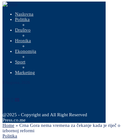
Naslovna
Politika
Društvo
Hronika
Ekonomija
Sport
Marketing
8 Augusta, 2026
@2025 - Copyright and All Right Reserved
Press.co.me
Home
»
Crna Gora nema vremena za čekanje kada je riječ o
izbornoj reformi
Politika