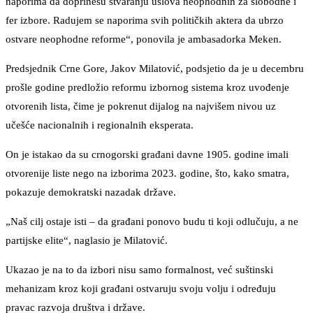
naporima da doprinesu stvaranju uslova neophodnih za slobodne i
fer izbore. Radujem se naporima svih političkih aktera da ubrzo
ostvare neophodne reforme“, ponovila je ambasadorka Meken.
Predsjednik Crne Gore, Jakov Milatović, podsjetio da je u decembru
prošle godine predložio reformu izbornog sistema kroz uvođenje
otvorenih lista, čime je pokrenut dijalog na najvišem nivou uz
učešće nacionalnih i regionalnih eksperata.
On je istakao da su crnogorski građani davne 1905. godine imali
otvorenije liste nego na izborima 2023. godine, što, kako smatra,
pokazuje demokratski nazadak države.
„Naš cilj ostaje isti – da građani ponovo budu ti koji odlučuju, a ne
partijske elite“, naglasio je Milatović.
Ukazao je na to da izbori nisu samo formalnost, već suštinski
mehanizam kroz koji građani ostvaruju svoju volju i određuju
pravac razvoja društva i države.