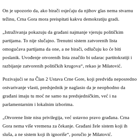
On je upozorio da, ako birači osjećaju da njihov glas nema stvarnu
težinu, Crna Gora mora preispitati kakvu demokratiju gradi.
„Istraživanja pokazuju da građani najmanje vjeruju političkim
partijama. To nije slučajno. Trenutni sistem zatvorenih lista
omogućava partijama da one, a ne birači, odlučuju ko će biti
poslanik. Uvođenje otvorenih lista značilo bi udarac partitokratiji i
razbijanje zatvorenih političkih krugova“, rekao je Milatović.
Pozivajući se na Član 2 Ustava Crne Gore, koji predviđa neposredno
ostvarivanje vlasti, predsjednik je naglasio da je neophodno da
građani imaju tu moć ne samo na predsjedničkim, već i na
parlamentarnim i lokalnim izborima.
„Otvorene liste nisu privilegija, već ustavno pravo građana. Crna
Gora nema više vremena za čekanje. Građani žele sistem koji ih
sluša, a ne sistem koji ih ignoriše“, poručio je Milatović.