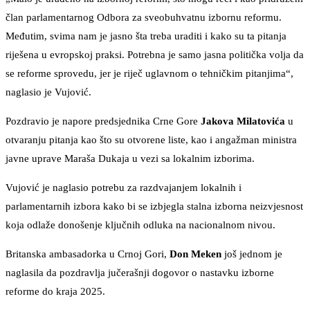
član parlamentarnog Odbora za sveobuhvatnu izbornu reformu.
Međutim, svima nam je jasno šta treba uraditi i kako su ta pitanja
riješena u evropskoj praksi. Potrebna je samo jasna politička volja da
se reforme sprovedu, jer je riječ uglavnom o tehničkim pitanjima“,
naglasio je Vujović.
Pozdravio je napore predsjednika Crne Gore
Jakova Milatovića
u
otvaranju pitanja kao što su otvorene liste, kao i angažman ministra
javne uprave Maraša Dukaja u vezi sa lokalnim izborima.
Vujović je naglasio potrebu za razdvajanjem lokalnih i
parlamentarnih izbora kako bi se izbjegla stalna izborna neizvjesnost
koja odlaže donošenje ključnih odluka na nacionalnom nivou.
Britanska ambasadorka u Crnoj Gori,
Don Meken
još jednom je
naglasila da pozdravlja jučerašnji dogovor o nastavku izborne
reforme do kraja 2025.