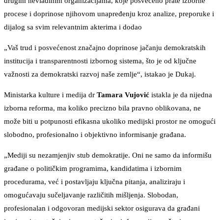
drugim nevladinim organizacijama, koje posvećeno prate izborne
procese i doprinose njihovom unapređenju kroz analize, preporuke i
dijalog sa svim relevantnim akterima i dodao
„Vaš trud i posvećenost značajno doprinose jačanju demokratskih
institucija i transparentnosti izbornog sistema, što je od ključne
važnosti za demokratski razvoj naše zemlje“, istakao je Dukaj.
Ministarka kulture i medija dr
Tamara Vujović
istakla je da nijedna
izborna reforma, ma koliko precizno bila pravno oblikovana, ne
može biti u potpunosti efikasna ukoliko medijski prostor ne omogući
slobodno, profesionalno i objektivno informisanje građana.
„Mediji su nezamjenjiv stub demokratije. Oni ne samo da informišu
građane o političkim programima, kandidatima i izbornim
procedurama, već i postavljaju ključna pitanja, analiziraju i
omogućavaju sučeljavanje različitih mišljenja. Slobodan,
profesionalan i odgovoran medijski sektor osigurava da građani