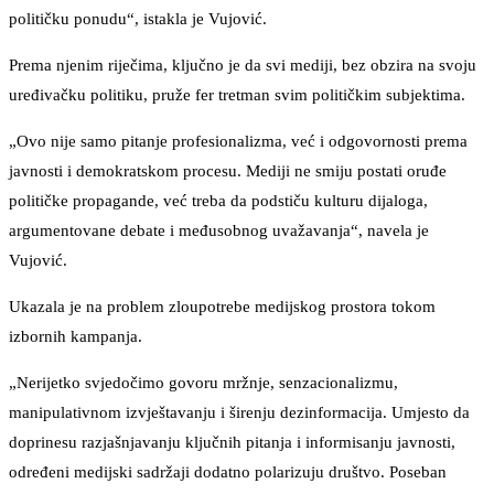
političku ponudu“, istakla je Vujović.
Prema njenim riječima, ključno je da svi mediji, bez obzira na svoju
uređivačku politiku, pruže fer tretman svim političkim subjektima.
„Ovo nije samo pitanje profesionalizma, već i odgovornosti prema
javnosti i demokratskom procesu. Mediji ne smiju postati oruđe
političke propagande, već treba da podstiču kulturu dijaloga,
argumentovane debate i međusobnog uvažavanja“, navela je
Vujović.
Ukazala je na problem zloupotrebe medijskog prostora tokom
izbornih kampanja.
„Nerijetko svjedočimo govoru mržnje, senzacionalizmu,
manipulativnom izvještavanju i širenju dezinformacija. Umjesto da
doprinesu razjašnjavanju ključnih pitanja i informisanju javnosti,
određeni medijski sadržaji dodatno polarizuju društvo. Poseban