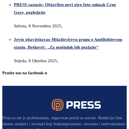
PRESS saznaje: Objavljen novi otro foto snimak Crne
Gore, pogledajte
Subota, 8 Novembra 2025,
Jevto obavještavao Mijajlovićevu grupu o Amfilohijevom
stanju, Bošković: „Za muštuluk bih pozlatio“
Srijeda, 8 Oktobra 2025,
Pratite nas na facebook-u
Press.co.me je profesionalan, odgovoran portal sa stavom. Redakciju čine
iskusni urednici i novinari koji beskompromisno, otvoreno i nedvosmisleno