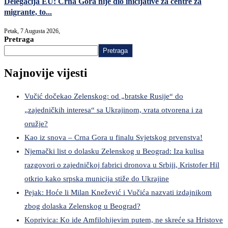
Delegacija EU: Crna Gora nije dio inicijative za centre za
migrante, to...
Petak, 7 Augusta 2026,
Pretraga
Pretraga
Najnovije vijesti
Vučić dočekao Zelenskog: od „bratske Rusije“ do
„zajedničkih interesa“ sa Ukrajinom, vrata otvorena i za
oružje?
Kao iz snova – Crna Gora u finalu Svjetskog prvenstva!
Njemački list o dolasku Zelenskog u Beograd: Iza kulisa
razgovori o zajedničkoj fabrici dronova u Srbiji, Kristofer Hil
otkrio kako srpska municija stiže do Ukrajine
Pejak: Hoće li Milan Knežević i Vučića nazvati izdajnikom
zbog dolaska Zelenskog u Beograd?
Koprivica: Ko ide Amfilohijevim putem, ne skreće sa Hristove