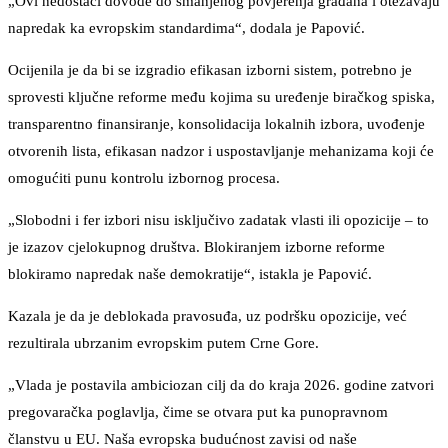
„Ovi nedostaci dovode do smanjenog povjerenja građana i otežavaju
napredak ka evropskim standardima“, dodala je Papović.
Ocijenila je da bi se izgradio efikasan izborni sistem, potrebno je
sprovesti ključne reforme među kojima su uređenje biračkog spiska,
transparentno finansiranje, konsolidacija lokalnih izbora, uvođenje
otvorenih lista, efikasan nadzor i uspostavljanje mehanizama koji će
omogućiti punu kontrolu izbornog procesa.
„Slobodni i fer izbori nisu isključivo zadatak vlasti ili opozicije – to
je izazov cjelokupnog društva. Blokiranjem izborne reforme
blokiramo napredak naše demokratije“, istakla je Papović.
Kazala je da je deblokada pravosuđa, uz podršku opozicije, već
rezultirala ubrzanim evropskim putem Crne Gore.
„Vlada je postavila ambiciozan cilj da do kraja 2026. godine zatvori
pregovaračka poglavlja, čime se otvara put ka punopravnom
članstvu u EU. Naša evropska budućnost zavisi od naše