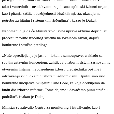
tako i vanrednih – neadekvatno regulisana opštinski izborni organi,
kao i pitanja zaštite i bezbjednosti biračkih mjesta, ukazuju na
potrebu za hitnim i sistemskim rješenjima“, kazao je Dukaj.
Napomenuo je da će Ministarstvo javne uprave aktivno doprinijeti
procesu reforme izbornog sistema na lokalnom nivou, dajući
konkretne i stručne predloge.
„Naše opredjeljenje je jasno – lokalne samouprave, u skladu sa
svojim ustavnim konceptom, zahtijevaju izborni sistem zasnovan na
otvorenim listama, neposrednom izboru predsjednika opštine i
održavanju svih lokalnih izbora u jednom danu. Uputili smo vrlo
konkretne inicijative Skupštini Crne Gore, za koje očekujemo da
budu dio izborne reforme. Tome dajemo i davaćemo punu stručnu
podršku“, istakao je Dukaj.
Ministar se zahvalio Centru za monitoring i istraživanje, kao i