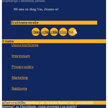
izvještavaju i informišu javnost.
Mi smo tu zbog Vas, čitamo se!
Društvene mreže
Facebook
Instagram
Youtube
Envelope
Rss
O nama
Uslovi korišćenja
Impressum
Privacy policy
Marketing
Naslovna
Izbor urednika
Vučić dočekao Zelenskog: od „bratske Rusije“ do „zajedničkih
interesa“ sa Ukrajinom, vrata otvorena i za oružje?