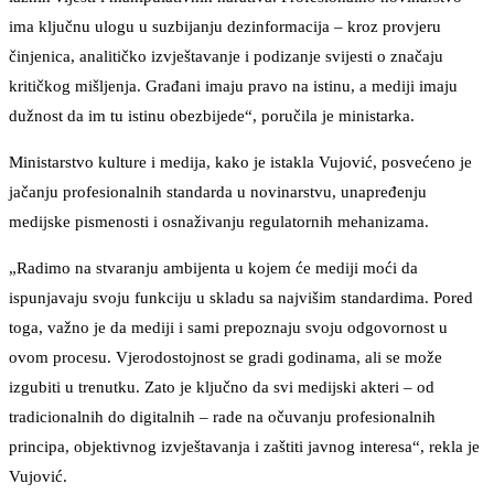
ima ključnu ulogu u suzbijanju dezinformacija – kroz provjeru
činjenica, analitičko izvještavanje i podizanje svijesti o značaju
kritičkog mišljenja. Građani imaju pravo na istinu, a mediji imaju
dužnost da im tu istinu obezbijede“, poručila je ministarka.
Ministarstvo kulture i medija, kako je istakla Vujović, posvećeno je
jačanju profesionalnih standarda u novinarstvu, unapređenju
medijske pismenosti i osnaživanju regulatornih mehanizama.
„Radimo na stvaranju ambijenta u kojem će mediji moći da
ispunjavaju svoju funkciju u skladu sa najvišim standardima. Pored
toga, važno je da mediji i sami prepoznaju svoju odgovornost u
ovom procesu. Vjerodostojnost se gradi godinama, ali se može
izgubiti u trenutku. Zato je ključno da svi medijski akteri – od
tradicionalnih do digitalnih – rade na očuvanju profesionalnih
principa, objektivnog izvještavanja i zaštiti javnog interesa“, rekla je
Vujović.