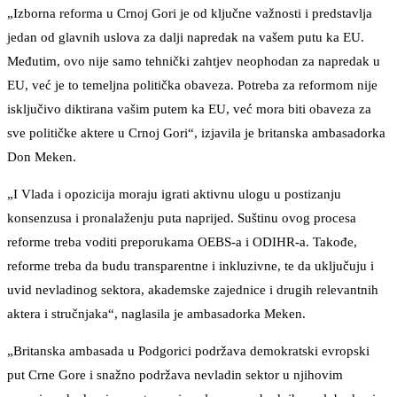
„Izborna reforma u Crnoj Gori je od ključne važnosti i predstavlja
jedan od glavnih uslova za dalji napredak na vašem putu ka EU.
Međutim, ovo nije samo tehnički zahtjev neophodan za napredak u
EU, već je to temeljna politička obaveza. Potreba za reformom nije
isključivo diktirana vašim putem ka EU, već mora biti obaveza za
sve političke aktere u Crnoj Gori“, izjavila je britanska ambasadorka
Don Meken.
„I Vlada i opozicija moraju igrati aktivnu ulogu u postizanju
konsenzusa i pronalaženju puta naprijed. Suštinu ovog procesa
reforme treba voditi preporukama OEBS-a i ODIHR-a. Takođe,
reforme treba da budu transparentne i inkluzivne, te da uključuju i
uvid nevladinog sektora, akademske zajednice i drugih relevantnih
aktera i stručnjaka“, naglasila je ambasadorka Meken.
„Britanska ambasada u Podgorici podržava demokratski evropski
put Crne Gore i snažno podržava nevladin sektor u njihovim