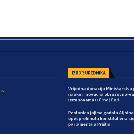
IZBOR UREDNIKA
Vrijedna donacija Ministarstva 
JA
nauke i inovacija obrazovno-va
ustanovama u Crnoj Gori
Poslanica jajima gađala Aljbina 
opet prekinuta konstitutivna sj
parlamenta u Prištini