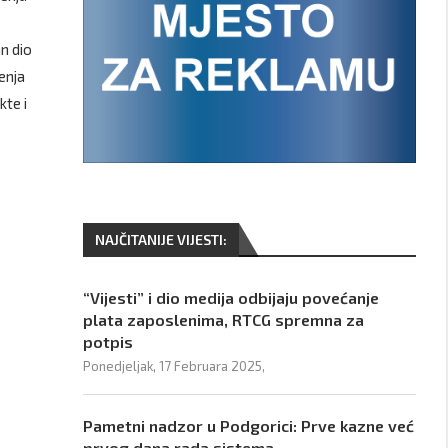
n dio
enja
kte i
NAJČITANIJE VIJESTI:
“Vijesti” i dio medija odbijaju povećanje
plata zaposlenima, RTCG spremna za
potpis
Ponedjeljak, 17 Februara 2025,
Pametni nadzor u Podgorici: Prve kazne već
prvog dana rada sistema