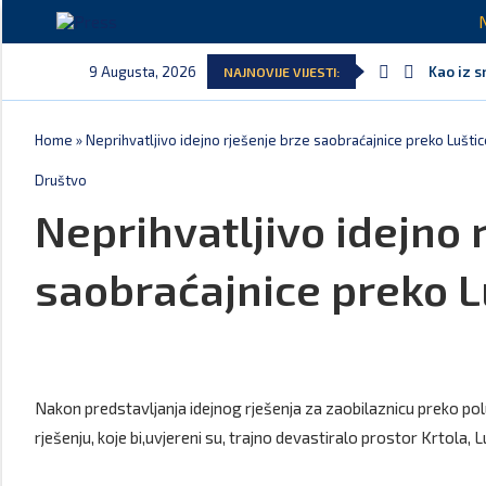
9 Augusta, 2026
Kao iz s
NAJNOVIJE VIJESTI:
Pejak: H
Spajić: 
Serbian 
Delegaci
Potpisan
Home
»
Neprihvatljivo idejno rješenje brze saobraćajnice preko Lušti
Društvo
Neprihvatljivo idejno 
saobraćajnice preko L
Nakon predstavljanja idejnog rješenja za zaobilaznicu preko pol
rješenju, koje bi,uvjereni su, trajno devastiralo prostor Krtola, Lu