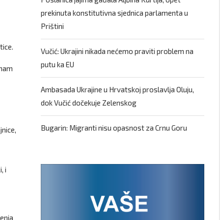
prekinuta konstitutivna sjednica parlamenta u
Prištini
tice.
Vučić: Ukrajini nikada nećemo praviti problem na
putu ka EU
 nam
Ambasada Ukrajine u Hrvatskoj proslavlja Oluju,
dok Vučić dočekuje Zelenskog
Bugarin: Migranti nisu opasnost za Crnu Goru
jnice,
 i
šenja