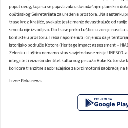
poput ovog, koja su se pojavljivala u dosadašnjim planskim doku
opštinskog Sekretarijata za uređenje prostora. „Na sastanku p
trase kroz Krašiće, svakako jeste manje devastirajuće od ranije p
smo da nije izvodljivo. Dio trase preko Luštice u zoni je naselja i
konflikte u prostoru. Treba napomenuti i činjenicu da je teritori
istorijsko područje Kotora (Heritage impact assessment – HIA) 
Zeleniku i Lušticu nemamo stav savjetodavne misije UNESCO-a, k
integritet i vizuelni identitet kulturnog pejzaža Boke Kotorske 
koridora tranzitne saobraćajnice za brzi motorni saobraćaj na te
Izvor: Boka news
PREUZMI NA
Google Pla