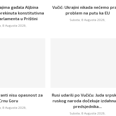
ajima gađala Aljbina
Vučić: Ukrajini nikada nećemo pra
prekinuta konstitutivna
problem na putu ka EU
arlamenta u Prištini
Subota, 8 Augusta 2026,
, 8 Augusta 2026,
ranti nisu opasnost za
Rusi udarili po Vučiću: Juda srpsk
Crnu Goru
ruskog naroda dočekuje izdahn
predsjednika...
, 8 Augusta 2026,
Subota, 8 Augusta 2026,