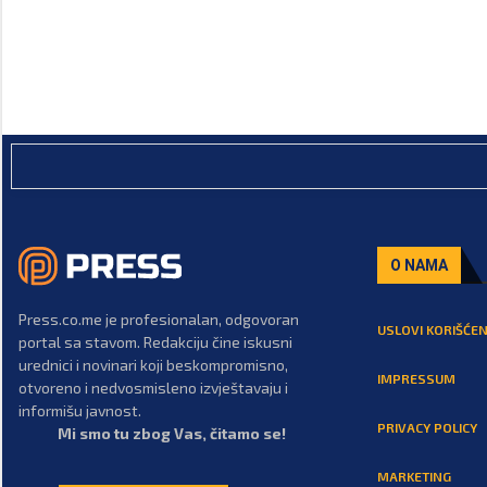
O NAMA
Press.co.me je profesionalan, odgovoran
USLOVI KORIŠĆEN
portal sa stavom. Redakciju čine iskusni
urednici i novinari koji beskompromisno,
IMPRESSUM
otvoreno i nedvosmisleno izvještavaju i
informišu javnost.
PRIVACY POLICY
Mi smo tu zbog Vas, čitamo se!
MARKETING