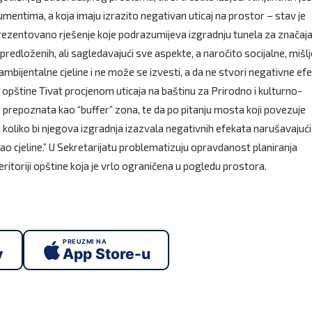
mentima, a koja imaju izrazito negativan uticaj na prostor – stav je
rezentovano rješenje koje podrazumijeva izgradnju tunela za značaja
redloženih, ali sagledavajući sve aspekte, a naročito socijalne, mišlj
 ambijentalne cjeline i ne može se izvesti, a da ne stvori negativne efe
ja opštine Tivat procjenom uticaja na baštinu za Prirodno i kulturno-
prepoznata kao “buffer” zona, te da po pitanju mosta koji povezuje
oliko bi njegova izgradnja izazvala negativnih efekata narušavajući
kao cjeline.” U Sekretarijatu problematizuju opravdanost planiranja
ritoriji opštine koja je vrlo ograničena u pogledu prostora.
PREUZMI NA
y
App Store-u