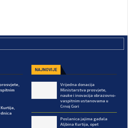
NAJNOVIJE
prosvjete,
Vrijedna donacija
spitnim
Ministarstva prosvjete,
nauke i inovacija obrazovno-
vaspitnim ustanovama u
Crnoj Gori
Kurtija,
ednica
Poslanica jajima gađala
Aljbina Kurtija, opet