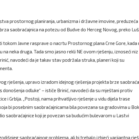
rstva prostornog planiranja, urbanizma i državne imovine, preduzeća
šla brza saobraćajnica na potezu od Budve do Herceg Novog, preko Luš
ati tokom Javne rasprave o nacrtu Prostornog plana Crne Gore, kada
u na neka druga. Tada smo jasno rekli NE ovom rješenju, iznoseći niz
ić, navodeći da je takav stav podržala struka, planeri koji su
umenta.
vog rješenja, upravo izradom idejnog rješenja projekta brze saobraća
es donošenja odluke“ – ističe Brinić, navodeći da su mještani protiv
e i Grblja. „Postoji, nama prihvatljivo rješenje u vidu dijela trase
 koja bi posebnim saobraćajnicama bila povezana sa gradovima u Boki,
io saobraćajnice koji je povezan sa budućim bulevarom u Lastvi
išnjeg saobraćajnog problema, ali bi trebalo izbjeći varijantna rje