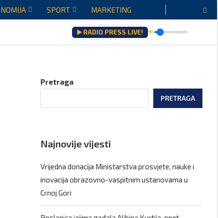
NOMIJA
SPORT
MARKETING
▶️ RADIO PRESS LIVE!
🔊
zultati saradnje govoriće...
Pretraga
PRETRAGA
Najnovije vijesti
Vrijedna donacija Ministarstva prosvjete, nauke i
inovacija obrazovno-vaspitnim ustanovama u
Crnoj Gori
Poslanica jajima gađala Aljbina Kurtija, opet