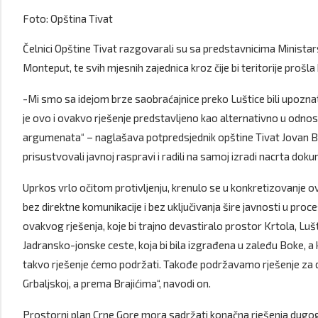
Foto: Opština Tivat
Čelnici Opštine Tivat razgovarali su sa predstavnicima Minista
Monteput, te svih mjesnih zajednica kroz čije bi teritorije pro
-Mi smo sa idejom brze saobraćajnice preko Luštice bili upozn
je ovo i ovakvo rješenje predstavljeno kao alternativno u odnos
argumenata“ – naglašava potpredsjednik opštine Tivat Jovan Brin
prisustvovali javnoj raspravi i radili na samoj izradi nacrta dok
Uprkos vrlo očitom protivljenju, krenulo se u konkretizovanje o
bez direktne komunikacije i bez uključivanja šire javnosti u proc
ovakvog rješenja, koje bi trajno devastiralo prostor Krtola, Luštic
Jadransko-jonske ceste, koja bi bila izgrađena u zaleđu Boke, a
takvo rješenje ćemo podržati. Takođe podržavamo rješenje za d
Grbaljskoj, a prema Brajićima“, navodi on.
Prostorni plan Crne Gore mora sadržati konačna rješenja dugogod