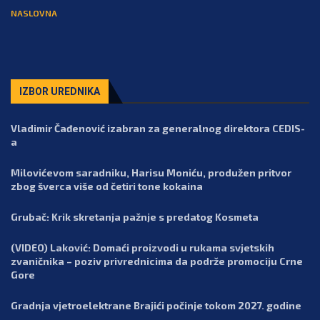
NASLOVNA
IZBOR UREDNIKA
Vladimir Čađenović izabran za generalnog direktora CEDIS-
a
Milovićevom saradniku, Harisu Moniću, produžen pritvor
zbog šverca više od četiri tone kokaina
Grubač: Krik skretanja pažnje s predatog Kosmeta
(VIDEO) Laković: Domaći proizvodi u rukama svjetskih
zvaničnika – poziv privrednicima da podrže promociju Crne
Gore
Gradnja vjetroelektrane Brajići počinje tokom 2027. godine