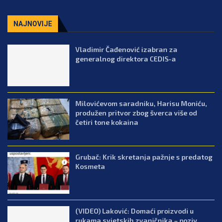
NAJNOVIJE
Vladimir Čađenović izabran za
generalnog direktora CEDIS-a
Milovićevom saradniku, Harisu Moniću,
produžen pritvor zbog šverca više od
četiri tone kokaina
Grubač: Krik skretanja pažnje s predatog
Kosmeta
(VIDEO) Laković: Domaći proizvodi u
rukama svjetskih zvaničnika – poziv