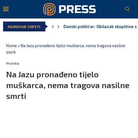
Kljajić obmanuo javnost: ASK nije dao 
NAJNOVIJE VIJESTI:
Srbija: Manjak u državnoj kasi milijar
Ivanović za Eurokaz: Evropska unija ne
Spajić: Snažno podržavamo domaće fest
MPNI do kraja jula realizovalo gotovo
Home
»
Na Jazu pronađeno tijelo muškarca, nema tragova nasilne
smrti
Hronika
Na Jazu pronađeno tijelo
muškarca, nema tragova nasilne
smrti