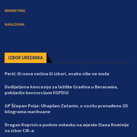
MARKETING
NASLOVNA
IZBOR UREDNIKA
Perić: Ili nova većina ili izbori, ovako više ne može
Dodijeljena koncesija za ležište Gradina u Beranama,
pobijedio konzorcijum EGPDGI
GP Šćepan Polje: Uhapšen Zećanin, u vozilu pronađeno 20
kilograma marihuane
Dragan Koprivica podnio ostavku na mjesto člana Komisije
za izbor CIK-a