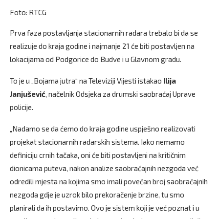
Foto: RTCG
Prva faza postavljanja stacionarnih radara trebalo bi da se
realizuje do kraja godine i najmanje 21 će biti postavljen na
lokacijama od Podgorice do Budve i u Glavnom gradu.
To je u „Bojama jutra“ na Televiziji Vijesti istakao
Ilija
Janjušević
, načelnik Odsjeka za drumski saobraćaj Uprave
policije.
„Nadamo se da ćemo do kraja godine uspješno realizovati
projekat stacionarnih radarskih sistema. Iako nemamo
definiciju crnih tačaka, oni će biti postavljeni na kritičnim
dionicama puteva, nakon analize saobraćajnih nezgoda već
odredili mjesta na kojima smo imali povećan broj saobraćajnih
nezgoda gdje je uzrok bilo prekoračenje brzine, tu smo
planirali da ih postavimo. Ovo je sistem koji je već poznat i u