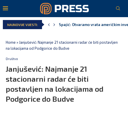
Serbian Times: Vučić podijelio crkvu u
NAJNOVIJE VIJESTI:
Delegacija EU: Crna Gora nije dio inici
Potpisan ugovor za prvu fazu stambeno
Danski političar: Obilazak skupštine s 
Kljajić obmanuo javnost: ASK nije dao 
Home
»
Janjušević: Najmanje 21 stacionarni radar će biti postavljen
na lokacijama od Podgorice do Budve
Društvo
Janjušević: Najmanje 21
stacionarni radar će biti
postavljen na lokacijama od
Podgorice do Budve