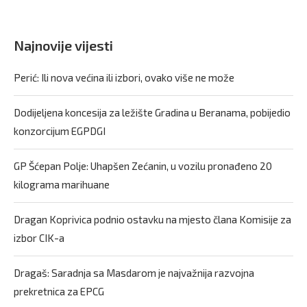
Najnovije vijesti
Perić: Ili nova većina ili izbori, ovako više ne može
Dodijeljena koncesija za ležište Gradina u Beranama, pobijedio
konzorcijum EGPDGI
GP Šćepan Polje: Uhapšen Zećanin, u vozilu pronađeno 20
kilograma marihuane
Dragan Koprivica podnio ostavku na mjesto člana Komisije za
izbor CIK-a
Dragaš: Saradnja sa Masdarom je najvažnija razvojna
prekretnica za EPCG