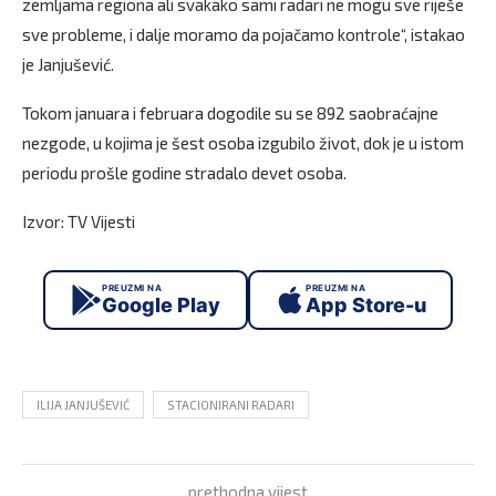
zemljama regiona ali svakako sami radari ne mogu sve riješe
sve probleme, i dalje moramo da pojačamo kontrole“, istakao
je Janjušević.
Tokom januara i februara dogodile su se 892 saobraćajne
nezgode, u kojima je šest osoba izgubilo život, dok je u istom
periodu prošle godine stradalo devet osoba.
Izvor: TV Vijesti
PREUZMI NA
PREUZMI NA
Google Play
App Store-u
ILIJA JANJUŠEVIĆ
STACIONIRANI RADARI
prethodna vijest