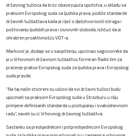
državnog tužioca da kroz obavezujuća uputstva, u skladu sa
praksom Evropskog suda za ljudska prava, podiže standarde
državnih tužilaštava kada je riječ o djelotvornosti istraga i
poštovanju ljudskih prava i osnovnih sloboda, ističući da je
ohrabren proaktivnošću VDT-a.
Marković je, dodaje se u saopštenju, upoznao sagovornike da
je u Vrhovnom državnom tužilaštvu formiran Radni tim za
praćenje prakse Evropskog suda za ljudska prava i Evropskog
suda pravde.
“Na taj način stvoreni su uslovi da svi državni tužioci budu
upoznati sa praksom Evropskog suda u Strazburu u cilju
primjene definisanih standarda u postupanju i svakodnevnom
radu”, naveli su iz Vrhovnog državnog tužilaštva.
Sastanku sa predsjednikom i potpredsjednicom Evropskog
suda za ljudska prava prisustvovali su i zamjenica vrhovnog