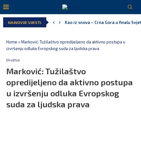
Pejak: Hoće li Milan Knežević i Vučića
NAJNOVIJE VIJESTI:
Spajić: Otvaramo vrata američkim inve
Serbian Times: Vučić podijelio crkvu u
Delegacija EU: Crna Gora nije dio inici
Potpisan ugovor za prvu fazu stambeno
Home
»
Marković: Tužilaštvo opredijeljeno da aktivno postupa u
izvršenju odluka Evropskog suda za ljudska prava
Društvo
Marković: Tužilaštvo
opredijeljeno da aktivno postupa
u izvršenju odluka Evropskog
suda za ljudska prava