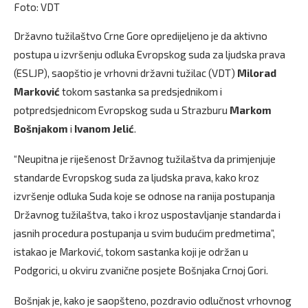
Foto: VDT
Državno tužilaštvo Crne Gore opredijeljeno je da aktivno
postupa u izvršenju odluka Evropskog suda za ljudska prava
(ESLJP), saopštio je vrhovni državni tužilac (VDT)
Milorad
Marković
tokom sastanka sa predsjednikom i
potpredsjednicom Evropskog suda u Strazburu
Markom
Bošnjakom
i
Ivanom Jelić
.
“Neupitna je riješenost Državnog tužilaštva da primjenjuje
standarde Evropskog suda za ljudska prava, kako kroz
izvršenje odluka Suda koje se odnose na ranija postupanja
Državnog tužilaštva, tako i kroz uspostavljanje standarda i
jasnih procedura postupanja u svim budućim predmetima”,
istakao je Marković, tokom sastanka koji je održan u
Podgorici, u okviru zvanične posjete Bošnjaka Crnoj Gori.
Bošnjak je, kako je saopšteno, pozdravio odlučnost vrhovnog