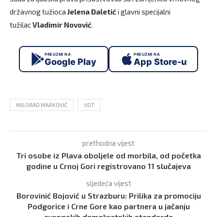
državnog tužioca
Jelena Đaletić
i glavni specijalni
tužilac
Vladimir Novović
.
PREUZMI NA
PREUZMI NA
Google Play
App Store-u
MILORAD MARKOVIĆ
VDT
prethodna vijest
Tri osobe iz Plava oboljele od morbila, od početka
godine u Crnoj Gori registrovano 11 slučajeva
sljedeća vijest
Borovinić Bojović u Strazburu: Prilika za promociju
Podgorice i Crne Gore kao partnera u jačanju
evropskih demokratskih standarda