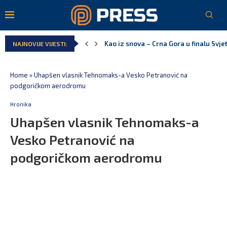
Kao iz snova – Crna Gora u finalu Svj
NAJNOVIJE VIJESTI:
Pejak: Hoće li Milan Knežević i Vučića
Spajić: Otvaramo vrata američkim inve
Serbian Times: Vučić podijelio crkvu u
Delegacija EU: Crna Gora nije dio inici
Potpisan ugovor za prvu fazu stambeno
Home
»
Uhapšen vlasnik Tehnomaks-a Vesko Petranović na
podgoričkom aerodromu
Hronika
Uhapšen vlasnik Tehnomaks-a
Vesko Petranović na
podgoričkom aerodromu