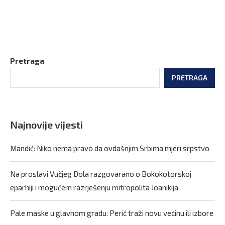
Pretraga
PRETRAGA
Najnovije vijesti
Mandić: Niko nema pravo da ovdašnjim Srbima mjeri srpstvo
Na proslavi Vučjeg Dola razgovarano o Bokokotorskoj
eparhiji i mogućem razrješenju mitropolita Joanikija
Pale maske u glavnom gradu: Perić traži novu većinu ili izbore