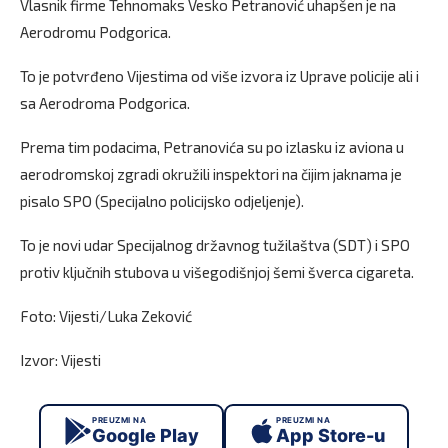
Vlasnik firme Tehnomaks Vesko Petranović uhapšen je na
Aerodromu Podgorica.
To je potvrđeno Vijestima od više izvora iz Uprave policije ali i
sa Aerodroma Podgorica.
Prema tim podacima, Petranovića su po izlasku iz aviona u
aerodromskoj zgradi okružili inspektori na čijim jaknama je
pisalo SPO (Specijalno policijsko odjeljenje).
To je novi udar Specijalnog državnog tužilaštva (SDT) i SPO
protiv ključnih stubova u višegodišnjoj šemi šverca cigareta.
Foto: Vijesti/Luka Zeković
Izvor: Vijesti
PREUZMI NA
PREUZMI NA
Google Play
App Store-u