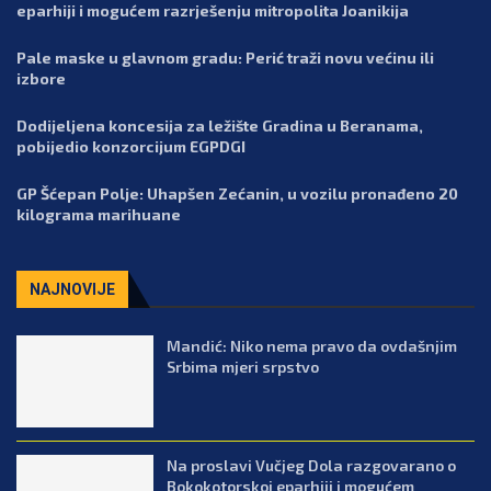
eparhiji i mogućem razrješenju mitropolita Joanikija
Pale maske u glavnom gradu: Perić traži novu većinu ili
izbore
Dodijeljena koncesija za ležište Gradina u Beranama,
pobijedio konzorcijum EGPDGI
GP Šćepan Polje: Uhapšen Zećanin, u vozilu pronađeno 20
kilograma marihuane
NAJNOVIJE
Mandić: Niko nema pravo da ovdašnjim
Srbima mjeri srpstvo
Na proslavi Vučjeg Dola razgovarano o
Bokokotorskoj eparhiji i mogućem