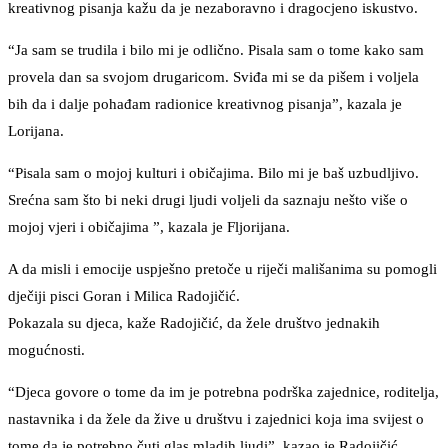
kreativnog pisanja kažu da je nezaboravno i dragocjeno iskustvo.
“Ja sam se trudila i bilo mi je odlično. Pisala sam o tome kako sam
provela dan sa svojom drugaricom. Sviđa mi se da pišem i voljela
bih da i dalje pohađam radionice kreativnog pisanja”, kazala je
Lorijana.
“Pisala sam o mojoj kulturi i običajima. Bilo mi je baš uzbudljivo.
Srećna sam što bi neki drugi ljudi voljeli da saznaju nešto više o
mojoj vjeri i običajima ”, kazala je Fljorijana.
A da misli i emocije uspješno pretoče u riječi mališanima su pomogli
dječiji pisci Goran i Milica Radojičić.
Pokazala su djeca, kaže Radojičić, da žele društvo jednakih
mogućnosti.
“Djeca govore o tome da im je potrebna podrška zajednice, roditelja,
nastavnika i da žele da žive u društvu i zajednici koja ima svijest o
tome da je potrebno čuti glas mladih ljudi”, kazao je Radojičić.