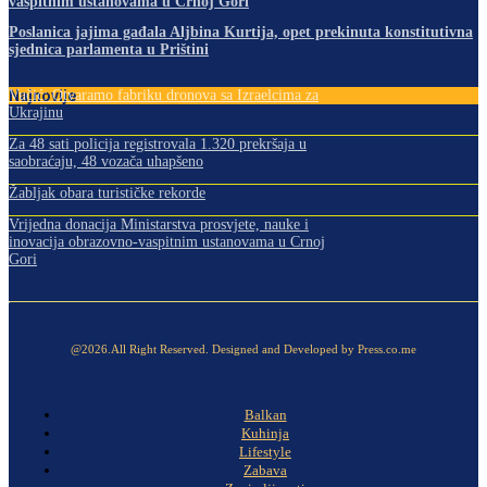
vaspitnim ustanovama u Crnoj Gori
Poslanica jajima gađala Aljbina Kurtija, opet prekinuta konstitutivna
sjednica parlamenta u Prištini
Najnovije
Vučić: Otvaramo fabriku dronova sa Izraelcima za
Ukrajinu
Za 48 sati policija registrovala 1.320 prekršaja u
saobraćaju, 48 vozača uhapšeno
Žabljak obara turističke rekorde
Vrijedna donacija Ministarstva prosvjete, nauke i
inovacija obrazovno-vaspitnim ustanovama u Crnoj
Gori
@2026.All Right Reserved. Designed and Developed by Press.co.me
Balkan
Kuhinja
Lifestyle
Zabava