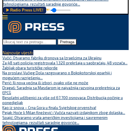
tehnologijama, rezultati saradnje govoriće...
▶️ Radio Press LIVE!
🔊
Pretraga
Najnovije vijesti:
Vučić: Otvaramo fabriku dronova sa Izraelcima za Ukrajinu
Za 48 sati policija registrovala 1.320 prekršaja u saobraćaju, 48 vozača...
Žabljak obara turističke rekorde
Na proslavi Vučjeg Dola razgovarano o Bokokotorskoj eparhiji i
mogućem razrješenju...
Perić: Ili nova većina ili izbori, ovako više ne može
Dragaš: Saradnja sa Masdarom je najvažnija razvojna prekretnica za
EPCG
Besplatni udžbenici za više od 67.700 osnovaca: Distribucija počinje u
ponedjeljak
Kao iz snova – Crna Gora u finalu Svjetskog prvenstva!
Pejak: Hoće li Milan Knežević i Vučića nazvati izdajnikom zbog dolaska...
Spajić: Otvaramo vrata američkim investicijama i savremenim
tehnologijama, rezultati saradnje govoriće...