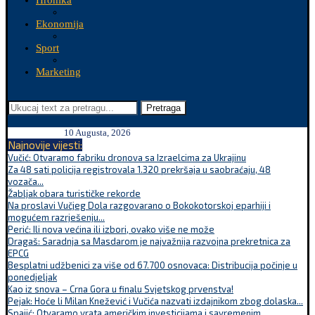
Hronika
Ekonomija
Sport
Marketing
Pretraga
10 Augusta, 2026
Najnovije vijesti:
Vučić: Otvaramo fabriku dronova sa Izraelcima za Ukrajinu
Za 48 sati policija registrovala 1.320 prekršaja u saobraćaju, 48
vozača...
Žabljak obara turističke rekorde
Na proslavi Vučjeg Dola razgovarano o Bokokotorskoj eparhiji i
mogućem razrješenju...
Perić: Ili nova većina ili izbori, ovako više ne može
Dragaš: Saradnja sa Masdarom je najvažnija razvojna prekretnica za
EPCG
Besplatni udžbenici za više od 67.700 osnovaca: Distribucija počinje u
ponedjeljak
Kao iz snova – Crna Gora u finalu Svjetskog prvenstva!
Pejak: Hoće li Milan Knežević i Vučića nazvati izdajnikom zbog dolaska...
Spajić: Otvaramo vrata američkim investicijama i savremenim