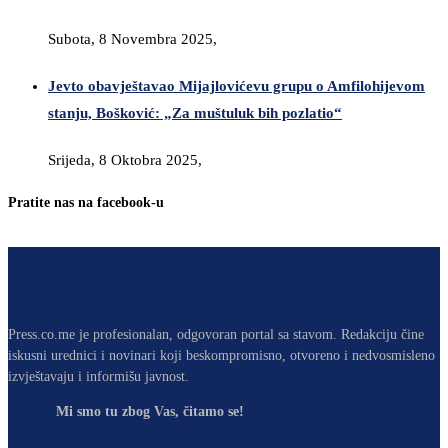
Subota, 8 Novembra 2025,
Jevto obavještavao Mijajlovićevu grupu o Amfilohijevom
stanju, Bošković: „Za muštuluk bih pozlatio“
Srijeda, 8 Oktobra 2025,
Pratite nas na facebook-u
Press.co.me je profesionalan, odgovoran portal sa stavom. Redakciju čine
iskusni urednici i novinari koji beskompromisno, otvoreno i nedvosmisleno
izvještavaju i informišu javnost.
Mi smo tu zbog Vas, čitamo se!