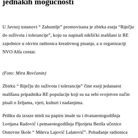
jednakih mogućnosti
U Javnoj ustanovi “ Zahumlje” promovisana je zbirka eseja “Riječju
do suživota i tolerancije”, koju su napisali nikšićki mališani iz RE
zajednice u okviru radionica kreativnog pisanja, a u organizaciji
NVO Alfa centar.
(Foto: Mira Rovčanin)
Zbirku “ Riječju do suživota i tolerancije” čine eseji jedanaest
mališana pripadnika RE populacije koji su na sebi svojstven način
pisali o željama, vjeri, kulturi i nadanjima.
Priliku da izraze misli na papiru imale su i dvanaestogodišnja
Lorijana Radović i petnaestogodišnja Fljorijeta Beriša učenice
Osnovne škole “ Mileva Lajović Lalatović”. Pohađanje radionica