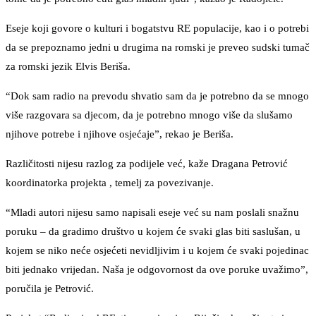
Eseje koji govore o kulturi i bogatstvu RE populacije, kao i o potrebi
da se prepoznamo jedni u drugima na romski je preveo sudski tumač
za romski jezik Elvis Beriša.
“Dok sam radio na prevodu shvatio sam da je potrebno da se mnogo
više razgovara sa djecom, da je potrebno mnogo više da slušamo
njihove potrebe i njihove osjećaje”, rekao je Beriša.
Različitosti nijesu razlog za podijele već, kaže Dragana Petrović
koordinatorka projekta , temelj za povezivanje.
“Mladi autori nijesu samo napisali eseje već su nam poslali snažnu
poruku – da gradimo društvo u kojem će svaki glas biti saslušan, u
kojem se niko neće osjećeti nevidljivim i u kojem će svaki pojedinac
biti jednako vrijedan. Naša je odgovornost da ove poruke uvažimo”,
poručila je Petrović.