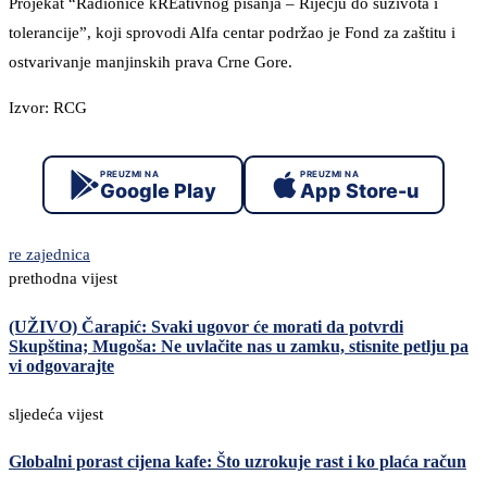
Projekat “Radionice kREativnog pisanja – Riječju do suživota i
tolerancije”, koji sprovodi Alfa centar podržao je Fond za zaštitu i
ostvarivanje manjinskih prava Crne Gore.
Izvor: RCG
PREUZMI NA
PREUZMI NA
Google Play
App Store-u
re zajednica
prethodna vijest
(UŽIVO) Čarapić: Svaki ugovor će morati da potvrdi
Skupština; Mugoša: Ne uvlačite nas u zamku, stisnite petlju pa
vi odgovarajte
sljedeća vijest
Globalni porast cijena kafe: Što uzrokuje rast i ko plaća račun