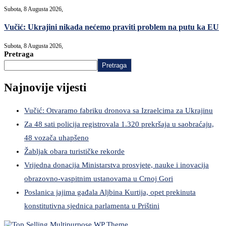
Subota, 8 Augusta 2026,
Vučić: Ukrajini nikada nećemo praviti problem na putu ka EU
Subota, 8 Augusta 2026,
Pretraga
Pretraga
Najnovije vijesti
Vučić: Otvaramo fabriku dronova sa Izraelcima za Ukrajinu
Za 48 sati policija registrovala 1.320 prekršaja u saobraćaju,
48 vozača uhapšeno
Žabljak obara turističke rekorde
Vrijedna donacija Ministarstva prosvjete, nauke i inovacija
obrazovno-vaspitnim ustanovama u Crnoj Gori
Poslanica jajima gađala Aljbina Kurtija, opet prekinuta
konstitutivna sjednica parlamenta u Prištini