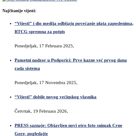
Najčitanije vijesti:
“Vijesti” i dio medija odbijaju povećanje plata zaposlenima,
RTCG spremna za potpis
Ponedjeljak, 17 Februara 2025,
Pametni nadzor u Podgorici: Prve kazne već prvog dana
rada sistema
Ponedjeljak, 17 Novembra 2025,
“Vijesti” dobile novog većinskog vlasnika
Četvrtak, 19 Februara 2026,
PRESS saznaje: Objavljen novi otro foto snimak Crne
Gore, pogledajte