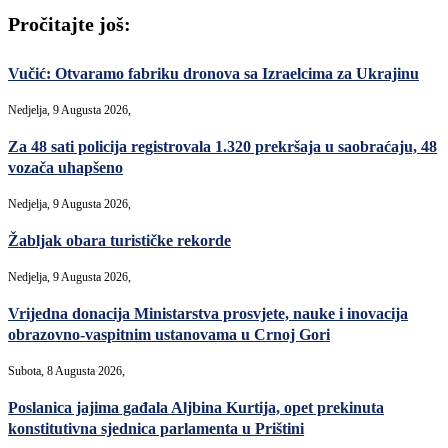
Pročitajte još:
Vučić: Otvaramo fabriku dronova sa Izraelcima za Ukrajinu
Nedjelja, 9 Augusta 2026,
Za 48 sati policija registrovala 1.320 prekršaja u saobraćaju, 48
vozača uhapšeno
Nedjelja, 9 Augusta 2026,
Žabljak obara turističke rekorde
Nedjelja, 9 Augusta 2026,
Vrijedna donacija Ministarstva prosvjete, nauke i inovacija
obrazovno-vaspitnim ustanovama u Crnoj Gori
Subota, 8 Augusta 2026,
Poslanica jajima gađala Aljbina Kurtija, opet prekinuta
konstitutivna sjednica parlamenta u Prištini