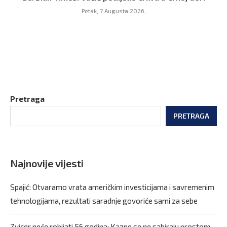
Petak, 7 Augusta 2026,
Pretraga
PRETRAGA
Najnovije vijesti
Spajić: Otvaramo vrata američkim investicijama i savremenim
tehnologijama, rezultati saradnje govoriće sami za sebe
Zvicer neće robijati 56 godina: Kazne se ne sabiraju prostom