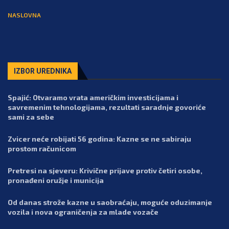
NASLOVNA
IZBOR UREDNIKA
Spajić: Otvaramo vrata američkim investicijama i
savremenim tehnologijama, rezultati saradnje govoriće
sami za sebe
Zvicer neće robijati 56 godina: Kazne se ne sabiraju
prostom računicom
Pretresi na sjeveru: Krivične prijave protiv četiri osobe,
pronađeni oružje i municija
Od danas strože kazne u saobraćaju, moguće oduzimanje
vozila i nova ograničenja za mlade vozače