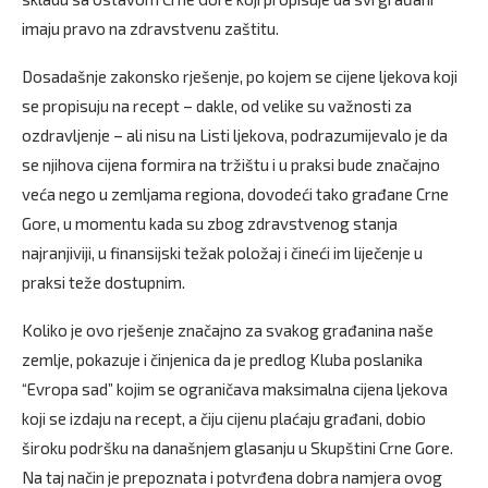
imaju pravo na zdravstvenu zaštitu.
Dosadašnje zakonsko rješenje, po kojem se cijene ljekova koji
se propisuju na recept – dakle, od velike su važnosti za
ozdravljenje – ali nisu na Listi ljekova, podrazumijevalo je da
se njihova cijena formira na tržištu i u praksi bude značajno
veća nego u zemljama regiona, dovodeći tako građane Crne
Gore, u momentu kada su zbog zdravstvenog stanja
najranjiviji, u finansijski težak položaj i čineći im liječenje u
praksi teže dostupnim.
Koliko je ovo rješenje značajno za svakog građanina naše
zemlje, pokazuje i činjenica da je predlog Kluba poslanika
“Evropa sad” kojim se ograničava maksimalna cijena ljekova
koji se izdaju na recept, a čiju cijenu plaćaju građani, dobio
široku podršku na današnjem glasanju u Skupštini Crne Gore.
Na taj način je prepoznata i potvrđena dobra namjera ovog