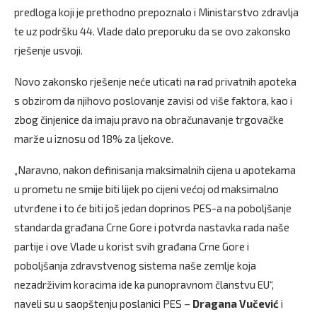
predloga koji je prethodno prepoznalo i Ministarstvo zdravlja
te uz podršku 44. Vlade dalo preporuku da se ovo zakonsko
rješenje usvoji.
Novo zakonsko rješenje neće uticati na rad privatnih apoteka
s obzirom da njihovo poslovanje zavisi od više faktora, kao i
zbog činjenice da imaju pravo na obračunavanje trgovačke
marže u iznosu od 18% za ljekove.
„Naravno, nakon definisanja maksimalnih cijena u apotekama
u prometu ne smije biti lijek po cijeni većoj od maksimalno
utvrđene i to će biti još jedan doprinos PES-a na poboljšanje
standarda građana Crne Gore i potvrda nastavka rada naše
partije i ove Vlade u korist svih građana Crne Gore i
poboljšanja zdravstvenog sistema naše zemlje koja
nezadrživim koracima ide ka punopravnom članstvu EU“,
naveli su u saopštenju poslanici PES –
Dragana Vučević
i