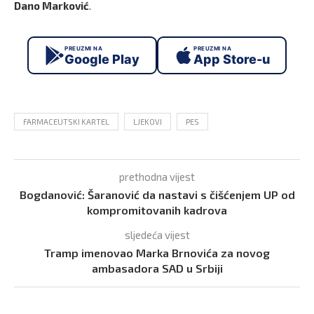
Dano Marković
.
PREUZMI NA
PREUZMI NA
Google Play
App Store-u
FARMACEUTSKI KARTEL
LJEKOVI
PES
prethodna vijest
Bogdanović: Šaranović da nastavi s čišćenjem UP od
kompromitovanih kadrova
sljedeća vijest
Tramp imenovao Marka Brnovića za novog
ambasadora SAD u Srbiji