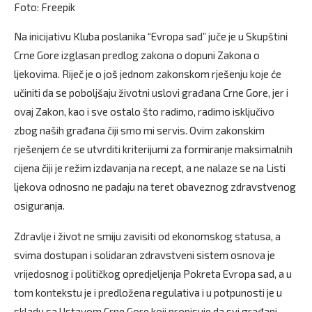
Foto: Freepik
Na inicijativu Kluba poslanika “Evropa sad” juče je u Skupštini
Crne Gore izglasan predlog zakona o dopuni Zakona o
ljekovima. Riječ je o još jednom zakonskom rješenju koje će
učiniti da se poboljšaju životni uslovi građana Crne Gore, jer i
ovaj Zakon, kao i sve ostalo što radimo, radimo isključivo
zbog naših građana čiji smo mi servis. Ovim zakonskim
rješenjem će se utvrditi kriterijumi za formiranje maksimalnih
cijena čiji je režim izdavanja na recept, a ne nalaze se na Listi
ljekova odnosno ne padaju na teret obaveznog zdravstvenog
osiguranja.
Zdravlje i život ne smiju zavisiti od ekonomskog statusa, a
svima dostupan i solidaran zdravstveni sistem osnova je
vrijedosnog i političkog opredjeljenja Pokreta Evropa sad, a u
tom kontekstu je i predložena regulativa i u potpunosti je u
skladu sa Ustavom Crne Gore koji propisuje da svi građani