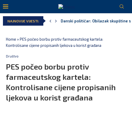
Kljajić obmanuo javnost: ASK nije dao 
NAJNOVIJE VIJESTI:
Srbija: Manjak u državnoj kasi milijar
Ivanović za Eurokaz: Evropska unija ne
Spajić: Snažno podržavamo domaće fest
MPNI do kraja jula realizovalo gotovo
Home
»
PES počeo borbu protiv farmaceutskog kartela:
Kontrolisane cijene propisanih ljekova u korist građana
Društvo
PES počeo borbu protiv
farmaceutskog kartela:
Kontrolisane cijene propisanih
ljekova u korist građana