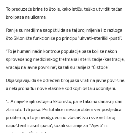
To preduzeće brine to što je, kako ističu, teško utvrditi tačan
broj pasa na ulicama.
Ranije su medijima saopštili da se taj broj mijenja i iz razloga
što Sklonište funkcioniše po principu “uhvati-steriliši-pusti”.
“To je humani način kontrole populacije pasa koji se nakon
sprovedenog medicinskog tretmana i sterilizacije/kastracije,
vraćaju na javne površine”, kazali su ranije iz “Čistoće”.
Objašnjavaju da se određeni broj pasa vrati na javne površine,
a neki pronađu i nove vlasnike kod kojih ostaju udomljeni.
“…A najviše njih ostaje u Skloništu, pa je tako na današnji dan
zbrinuto 176 pasa. Psi lutalice nijesu problem već posljedica
problema, a to je neodgovorno vlasništvo i sve veći broj
napuštenih rasnih pasa”, kazali su ranije za “Vijesti” iz