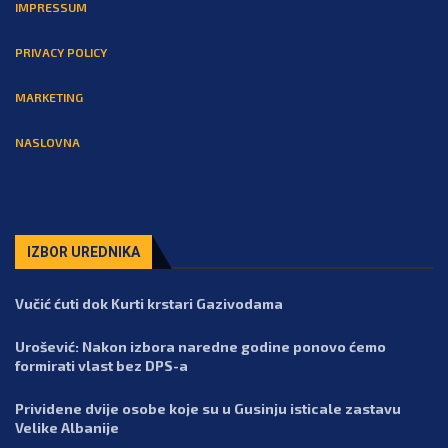
IMPRESSUM
PRIVACY POLICY
MARKETING
NASLOVNA
IZBOR UREDNIKA
Vučić ćuti dok Kurti krstari Gazivodama
Urošević: Nakon izbora naredne godine ponovo ćemo
formirati vlast bez DPS-a
Prividene dvije osobe koje su u Gusinju isticale zastavu
Velike Albanije