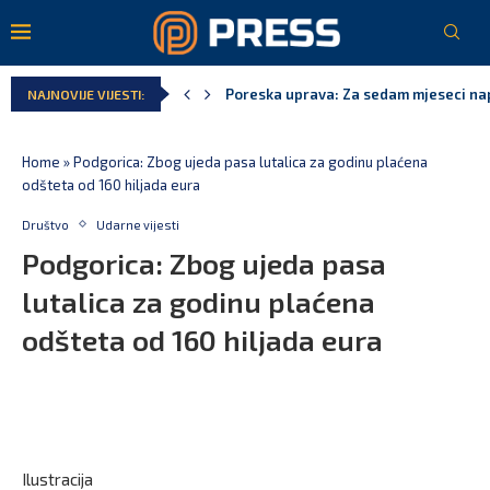
Laković: Crna Gora nije dobila zvaničn
NAJNOVIJE VIJESTI:
Crna Gora neće biti domaćin migrants
Aerodromi Crne Gore za sedam mjeseci
EPCG: Sistem stabilan, Termoelektran
Spajić: Crna Gora neće prihvatiti cent
Home
»
Podgorica: Zbog ujeda pasa lutalica za godinu plaćena
odšteta od 160 hiljada eura
Društvo
Udarne vijesti
Podgorica: Zbog ujeda pasa
lutalica za godinu plaćena
odšteta od 160 hiljada eura
Ilustracija