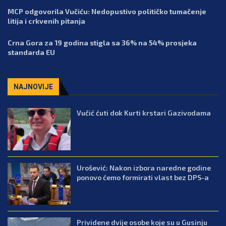
MCP odgovorila Vučiću: Nedopustivo političko tumačenje
litija i crkvenih pitanja
Crna Gora za 19 godina stigla sa 36% na 54% prosjeka
standarda EU
NAJNOVIJE
Vučić ćuti dok Kurti krstari Gazivodama
Urošević: Nakon izbora naredne godine
ponovo ćemo formirati vlast bez DPS-a
Prividene dvije osobe koje su u Gusinju