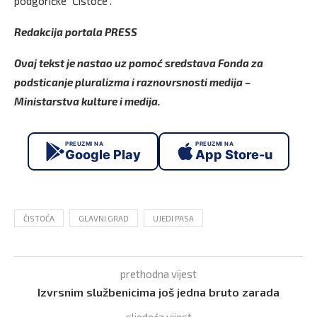
podgoričke “Čistoće”.
Redakcija portala PRESS
Ovaj tekst je nastao uz pomoć sredstava Fonda za
podsticanje pluralizma i raznovrsnosti medija –
Ministarstva kulture i medija.
PREUZMI NA
PREUZMI NA
Google Play
App Store-u
ČISTOĆA
GLAVNI GRAD
UJEDI PASA
prethodna vijest
Izvrsnim službenicima još jedna bruto zarada
sljedeća vijest