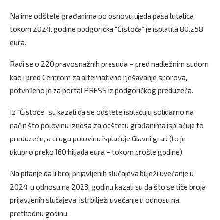
Na ime odštete građanima po osnovu ujeda pasa lutalica
tokom 2024. godine podgorička “Čistoća” je isplatila 80.258
eura.
Radi se o 220 pravosnažnih presuda – pred nadležnim sudom
kao i pred Centrom za alternativno rješavanje sporova,
potvrđeno je za portal PRESS iz podgoričkog preduzeća.
Iz “Čistoće” su kazali da se odštete isplaćuju solidarno na
način što polovinu iznosa za odštetu građanima isplaćuje to
preduzeće, a drugu polovinu isplaćuje Glavni grad (to je
ukupno preko 160 hiljada eura – tokom prošle godine).
Na pitanje da li broj prijavljenih slučajeva bilježi uvećanje u
2024. u odnosu na 2023. godinu kazali su da što se tiče broja
prijavljenih slučajeva, isti bilježi uvećanje u odnosu na
prethodnu godinu.