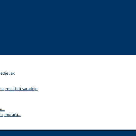
nedjeljak
a, rezultati saradnje
...
a, moraću...