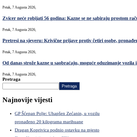
Petak, 7 Augusta 2026,
Zvicer neće robijati 56 godina: Kazne se ne sabiraju prostom ra
Petak, 7 Augusta 2026,
Pretresi na sjeveru: Krivične prijave protiv četiri osobe, pronađe
Petak, 7 Augusta 2026,
Od danas strože kazne u saobraćaju, moguće oduzimanje vozila i 
Petak, 7 Augusta 2026,
Pretraga
Pretraga
Najnovije vijesti
GP Šćepan Polje: Uhapšen Zećanin, u vozilu
pronađeno 20 kilograma marihuane
Dragan Koprivica podnio ostavku na mjesto