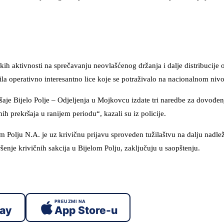
kih aktivnosti na sprečavanju neovlašćenog držanja i dalje distribucije 
sila operativno interesantno lice koje se potraživalo na nacionalnom niv
aje Bijelo Polje – Odjeljenja u Mojkovcu izdate tri naredbe za dovođen
 prekršaja u ranijem periodu“, kazali su iz policije.
 Polju N.A. je uz krivičnu prijavu sproveden tužilaštvu na dalju nadle
šenje krivičnih sakcija u Bijelom Polju, zaključuju u saopštenju.
PREUZMI NA
lay
App Store-u