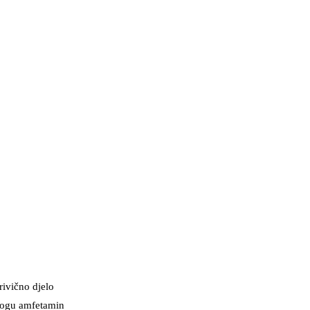
rivično djelo
drogu amfetamin