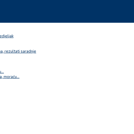
edjeljak
a, rezultati saradnje
...
a, moraću...