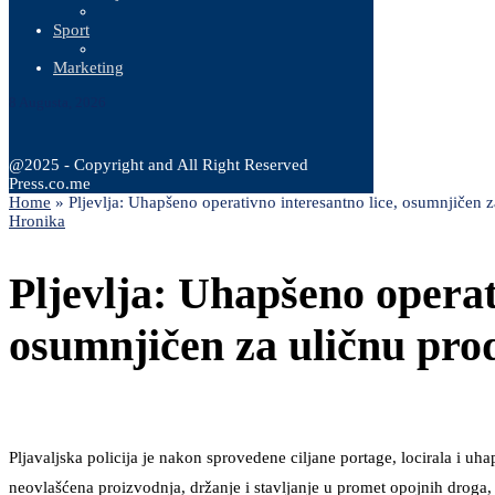
Sport
Marketing
8 Augusta, 2026
@2025 - Copyright and All Right Reserved
Press.co.me
Home
»
Pljevlja: Uhapšeno operativno interesantno lice, osumnjičen z
Hronika
Pljevlja: Uhapšeno operat
osumnjičen za uličnu pro
Pljavaljska policija je nakon sprovedene ciljane portage, locirala i uh
neovlašćena proizvodnja, držanje i stavljanje u promet opojnih droga