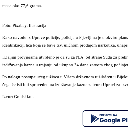
mase oko 77,6 grama.
Foto: Pixabay, Ilustracija
Kako navode iz Uprave policije, policija u Pljevljima je u okviru plans
identifikaciji lica koja se bave tzv. uličnom prodajom narkotika, uhap
„Daljim provjerama utvrđeno je da su za N.A. od strane Suda za prekrš
izdržavanja kazne u trajanju od ukupno 34 dana zatvora zbog počinjenih
Po nalogu postupajućeg tužioca u Višem državnom tužilaštvu u Bijelom
čega će isti biti sproveden na izdržavanje kazne zatvora Upravi za izvr
Izvor: Gradski.me
PREUZMI NA
Google P