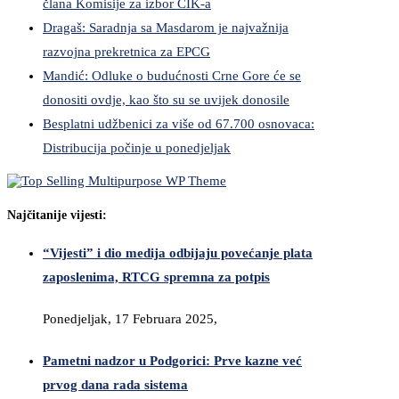
člana Komisije za izbor CIK-a
Dragaš: Saradnja sa Masdarom je najvažnija
razvojna prekretnica za EPCG
Mandić: Odluke o budućnosti Crne Gore će se
donositi ovdje, kao što su se uvijek donosile
Besplatni udžbenici za više od 67.700 osnovaca:
Distribucija počinje u ponedjeljak
Najčitanije vijesti:
“Vijesti” i dio medija odbijaju povećanje plata
zaposlenima, RTCG spremna za potpis
Ponedjeljak, 17 Februara 2025,
Pametni nadzor u Podgorici: Prve kazne već
prvog dana rada sistema