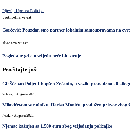
Pljevlja
Uprava Policije
prethodna vijest
Gorčević: Pouzdan smo partner lokalnim samoupravama na ev
sljedeća vijest
Pogledajte gdje u srijedu neće biti struje
Pročitajte još:
GP Šćepan Polje: Uhapšen Zećanin, u vozilu pronađeno 20 kilo
Subota, 8 Augusta 2026,
Milovićevom saradniku, Harisu Moniću, produžen pritvor zbog šver
Petak, 7 Augusta 2026,
Njemac kažnjen sa 1.500 eura zbog vrijeđanja policajke