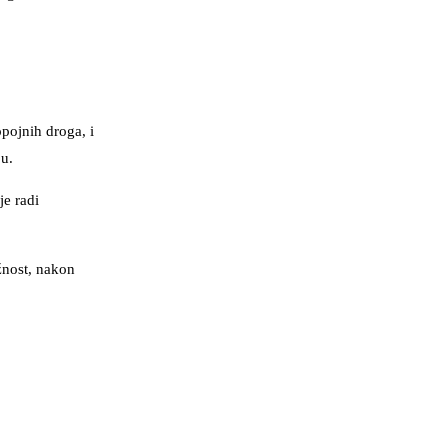
opojnih droga, i
ou.
je radi
žnost, nakon