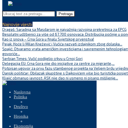
Pretraga
Najnovije vijesti:
Dragaš: Saradnja sa Masdarom je najvažnija razvojna prekretnica za EPCG
Besplatni udžbenici za više od 67.700 osnovaca: Distribucija počinje u pon
Kao iz snova – Crna Gora u finalu Svjetskog prvenstva!
Pejak: Hoće li Milan Knežević i Vučića nazvati izdajnikom zbog dolaska...
Spajić: Otvaramo vrata američkim investicijama i savremenim tehnologijam
govoriće...
Serbian Times: Vučić podijelio crkvu u Crnoj Gori
Delegacija EU: Crna Gora nije dio inicijative za centre za migrante,...
Potpisan ugovor za prvu fazu stambenog projekta na Veljem brdu vrijednu
Danski političar: Obilazak skupštine s Dajkovićem više bio turistička posjet
Kljajić obmanuo javnost: ASK nije dao ni usmeno ni pisano mišljenje...
Naslovna
Politika
Društvo
Hronika
Ekonomija