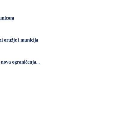
čunicom
ni oružje i municija
nova ograničenja...