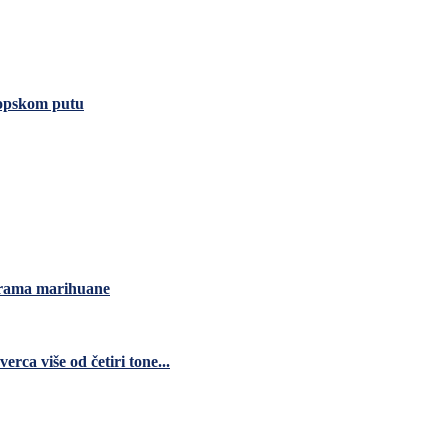
ropskom putu
grama marihuane
ca više od četiri tone...