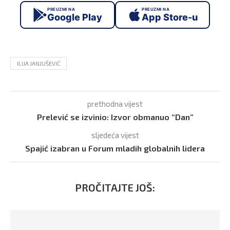
PREUZMI NA
PREUZMI NA
Google Play
App Store-u
ILIJA JANJUŠEVIĆ
prethodna vijest
Prelević se izvinio: Izvor obmanuo “Dan”
sljedeća vijest
Spajić izabran u Forum mladih globalnih lidera
PROČITAJTE JOŠ: