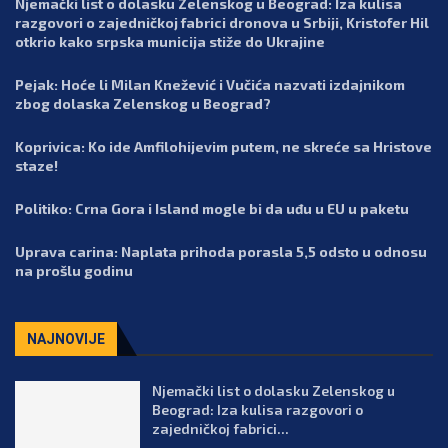
Njemački list o dolasku Zelenskog u Beograd: Iza kulisa
razgovori o zajedničkoj fabrici dronova u Srbiji, Kristofer Hil
otkrio kako srpska municija stiže do Ukrajine
Pejak: Hoće li Milan Knežević i Vučića nazvati izdajnikom
zbog dolaska Zelenskog u Beograd?
Koprivica: Ko ide Amfilohijevim putem, ne skreće sa Hristove
staze!
Politiko: Crna Gora i Island mogle bi da uđu u EU u paketu
Uprava carina: Naplata prihoda porasla 5,5 odsto u odnosu
na prošlu godinu
NAJNOVIJE
Njemački list o dolasku Zelenskog u
Beograd: Iza kulisa razgovori o
zajedničkoj fabrici...