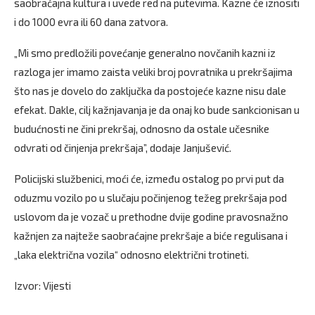
saobraćajna kultura i uvede red na putevima. Kazne će iznositi
i do 1000 evra ili 60 dana zatvora.
„Mi smo predložili povećanje generalno novčanih kazni iz
razloga jer imamo zaista veliki broj povratnika u prekršajima
što nas je dovelo do zaključka da postojeće kazne nisu dale
efekat. Dakle, cilj kažnjavanja je da onaj ko bude sankcionisan u
budućnosti ne čini prekršaj, odnosno da ostale učesnike
odvrati od činjenja prekršaja”, dodaje Janjušević.
Policijski službenici, moći će, između ostalog po prvi put da
oduzmu vozilo po u slučaju počinjenog težeg prekršaja pod
uslovom da je vozač u prethodne dvije godine pravosnažno
kažnjen za najteže saobraćajne prekršaje a biće regulisana i
„laka električna vozila“ odnosno električni trotineti.
Izvor: Vijesti