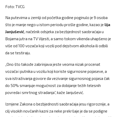
Foto: TVCG
Na putevima u zemlji od početka godine poginulo je 9 osoba
što je manje nego u istom periodu prošle godine, kazao je
lija
Janjušević
, načelnik odsjeka za bezbjednost saobraćaja u
Bojama jutra na TV Vijesti, a samo tokom vikenda uhapšeno je
više od 100 vozača koji vozili pod dejstvom alkohola ili odbili
da se testiraju.
„Ono što takođe zabrinjava jeste veoma nizak procenat
vozača i putnika u vozilu koji koriste sigurnosne pojaseve, a
sva istraživanja govore da vezivanje sigurnosnog pojasa čak
do 50% smanjuje mogućnost za dobijanje težih telesnih
povreda i smrtnog stradanja”, kaže Janjušević.
Izmjene Zakona o bezbjednosti saobraćaja jesu rigoroznije, a
cilj visokih novčanih kazni za neke prekršaje je da se podigne