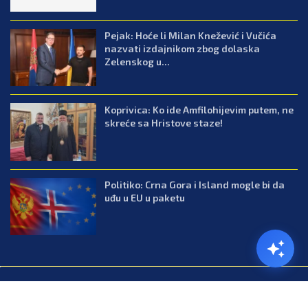
Pejak: Hoće li Milan Knežević i Vučića
nazvati izdajnikom zbog dolaska
Zelenskog u...
Koprivica: Ko ide Amfilohijevim putem, ne
skreće sa Hristove staze!
Politiko: Crna Gora i Island mogle bi da
uđu u EU u paketu
@2026.All Right Reserved. Designed and Developed by Press.co.me