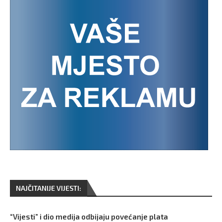
NAJČITANIJE VIJESTI:
“Vijesti” i dio medija odbijaju povećanje plata