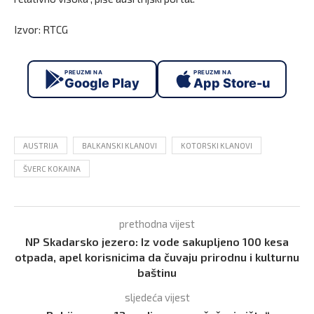
Izvor: RTCG
PREUZMI NA
PREUZMI NA
Google Play
App Store-u
AUSTRIJA
BALKANSKI KLANOVI
KOTORSKI KLANOVI
ŠVERC KOKAINA
prethodna vijest
NP Skadarsko jezero: Iz vode sakupljeno 100 kesa
otpada, apel korisnicima da čuvaju prirodnu i kulturnu
baštinu
sljedeća vijest