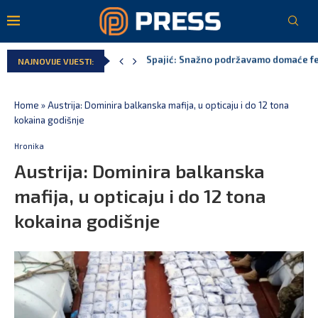
MPNI do kraja jula realizovalo gotovo
NAJNOVIJE VIJESTI:
U prethodnih pet godina: Vučić tri puta
MCP odgovorila Vučiću: Nedopustivo pol
Andrić: Crnoj Gori nije bilo mjesto na 
Spajić: Gusinje primjer sredine u kojoj
Home
»
Austrija: Dominira balkanska mafija, u opticaju i do 12 tona
kokaina godišnje
Hronika
Austrija: Dominira balkanska
mafija, u opticaju i do 12 tona
kokaina godišnje