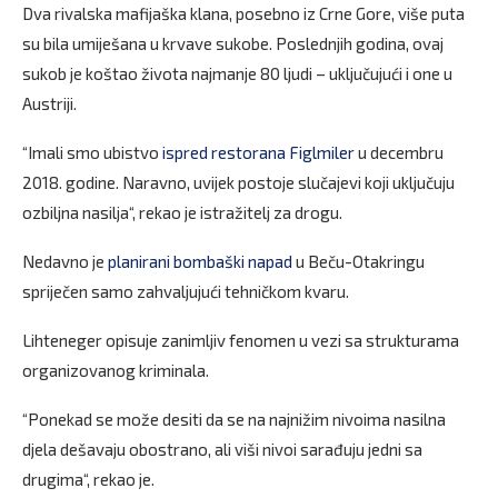
Dva rivalska mafijaška klana, posebno iz Crne Gore, više puta
su bila umiješana u krvave sukobe. Poslednjih godina, ovaj
sukob je koštao života najmanje 80 ljudi – uključujući i one u
Austriji.
“Imali smo ubistvo
ispred restorana Figlmiler
u decembru
2018. godine. Naravno, uvijek postoje slučajevi koji uključuju
ozbiljna nasilja“, rekao je istražitelj za drogu.
Nedavno je
planirani bombaški napad
u Beču-Otakringu
spriječen samo zahvaljujući tehničkom kvaru.
Lihteneger opisuje zanimljiv fenomen u vezi sa strukturama
organizovanog kriminala.
“Ponekad se može desiti da se na najnižim nivoima nasilna
djela dešavaju obostrano, ali viši nivoi sarađuju jedni sa
drugima“, rekao je.