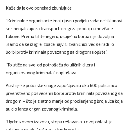
Kaže da je ovo ponekad zbunjujuće.
“Kriminalne organizacije imaju jasnu podjelu rada: neki klanovi
se specijalizuju za transport, drugi za prodaju ili novčane
tokove. Prema Lihtenegeru, uspješna borba nije dovoljna
„samo da se iz igre izbace najviši zvaničnici, već se radi i o
borbi protiv kriminala povezanog sa drogom uopšte”.
“To utiče na sve, od potrošača do uličnih dilera i
organizovanog kriminala“, naglašava.
Austrijske policijske snage zapošljavaju oko 600 policajaca
prvenstveno posvećenih borbi protiv kriminala povezanog sa
drogom – što je znatno manje od procijenjenog broja lica koja
su dio lanca organizovanog kriminala.
“Uprkos ovom izazovu, stopa rešavanja u ovoj oblasti je
relativno visoka”, piše ausrtrijski portal.