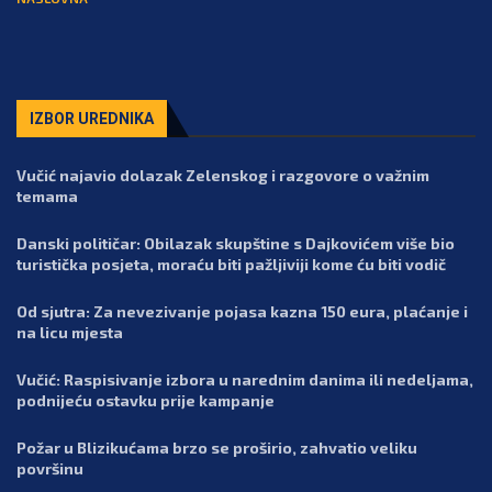
IZBOR UREDNIKA
Vučić najavio dolazak Zelenskog i razgovore o važnim
temama
Danski političar: Obilazak skupštine s Dajkovićem više bio
turistička posjeta, moraću biti pažljiviji kome ću biti vodič
Od sjutra: Za nevezivanje pojasa kazna 150 eura, plaćanje i
na licu mjesta
Vučić: Raspisivanje izbora u narednim danima ili nedeljama,
podnijeću ostavku prije kampanje
Požar u Blizikućama brzo se proširio, zahvatio veliku
površinu