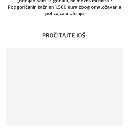
„Robijao sam 12 godina, ne možeš mi ništa“:
Podgoričanin kažnjen 1.500 eura zbog omaložavanja
policajca u Ulcinju
PROČITAJTE JOŠ: