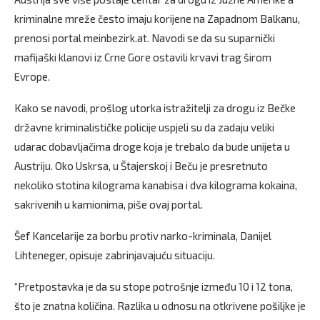
kriminalne mreže često imaju korijene na Zapadnom Balkanu,
prenosi portal meinbezirk.at. Navodi se da su suparnički
mafijaški klanovi iz Crne Gore ostavili krvavi trag širom
Evrope.
Kako se navodi, prošlog utorka istražitelji za drogu iz Bečke
državne kriminalističke policije uspjeli su da zadaju veliki
udarac dobavljačima droge koja je trebalo da bude unijeta u
Austriju. Oko Uskrsa, u Štajerskoj i Beču je presretnuto
nekoliko stotina kilograma kanabisa i dva kilograma kokaina,
sakrivenih u kamionima, piše ovaj portal.
Šef Kancelarije za borbu protiv narko-kriminala, Danijel
Lihteneger, opisuje zabrinjavajuću situaciju.
“Pretpostavka je da su stope potrošnje između 10 i 12 tona,
što je znatna količina. Razlika u odnosu na otkrivene pošiljke je