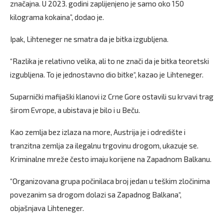
značajna. U 2023. godini zaplijenjeno je samo oko 150
kilograma kokaina”, dodao je.
Ipak, Lihteneger ne smatra da je bitka izgubljena.
“Razlika je relativno velika, ali to ne znači da je bitka teoretski
izgubljena. To je jednostavno dio bitke“, kazao je Lihteneger.
Suparnički mafijaški klanovi iz Crne Gore ostavili su krvavi trag
širom Evrope, a ubistava je bilo i u Beču.
Kao zemlja bez izlaza na more, Austrija je i odredište i
tranzitna zemlja za ilegalnu trgovinu drogom, ukazuje se.
Kriminalne mreže često imaju korijene na Zapadnom Balkanu.
“Organizovana grupa počinilaca broj jedan u teškim zločinima
povezanim sa drogom dolazi sa Zapadnog Balkana“,
objašnjava Lihteneger.