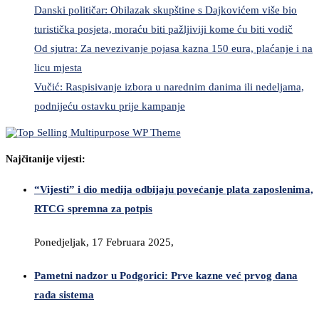
Danski političar: Obilazak skupštine s Dajkovićem više bio
turistička posjeta, moraću biti pažljiviji kome ću biti vodič
Od sjutra: Za nevezivanje pojasa kazna 150 eura, plaćanje i na
licu mjesta
Vučić: Raspisivanje izbora u narednim danima ili nedeljama,
podnijeću ostavku prije kampanje
Najčitanije vijesti:
“Vijesti” i dio medija odbijaju povećanje plata zaposlenima,
RTCG spremna za potpis
Ponedjeljak, 17 Februara 2025,
Pametni nadzor u Podgorici: Prve kazne već prvog dana
rada sistema