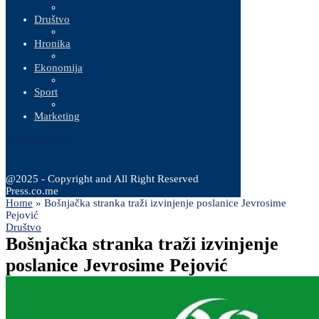
Društvo
Hronika
Ekonomija
Sport
Marketing
7 Augusta, 2026
@2025 - Copyright and All Right Reserved
Press.co.me
Home
»
Bošnjačka stranka traži izvinjenje poslanice Jevrosime
Pejović
Društvo
Bošnjačka stranka traži izvinjenje
poslanice Jevrosime Pejović