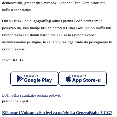
demokratski, građanski i evropski koncept Crne Gore prioritet”,
kažu u saopštenju.
Oni su istakli da dugogodišnji odnos prema Bošnjacima im je
pokazao da, kao manje brojan narod u Crnoj Gori jedino možu biti
ravnopravni sa ostalim narodima ako se ta ravnopravnost
institucionalno postigne, te se iz tog razloga trude da postignemo tu
ravnopravnost.
Izvor: RTCG
PREUZMI NA
PREUZMI NA
Google Play
App Store-u
Bošnjačka stranka
jevrosima pejović
prethodna vijest
Klikovac i Vuksanović u igri za načelnika Generalštaba VCG?