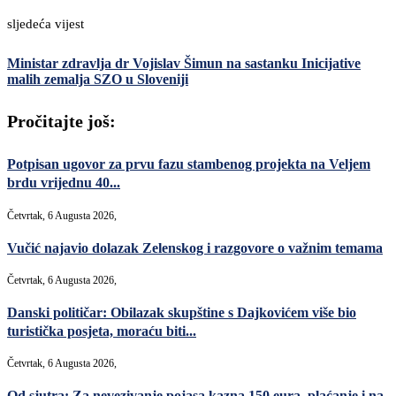
sljedeća vijest
Ministar zdravlja dr Vojislav Šimun na sastanku Inicijative
malih zemalja SZO u Sloveniji
Pročitajte još:
Potpisan ugovor za prvu fazu stambenog projekta na Veljem
brdu vrijednu 40...
Četvrtak, 6 Augusta 2026,
Vučić najavio dolazak Zelenskog i razgovore o važnim temama
Četvrtak, 6 Augusta 2026,
Danski političar: Obilazak skupštine s Dajkovićem više bio
turistička posjeta, moraću biti...
Četvrtak, 6 Augusta 2026,
Od sjutra: Za nevezivanje pojasa kazna 150 eura, plaćanje i na