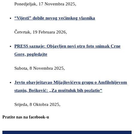
Ponedjeljak, 17 Novembra 2025,
“Vijesti” dobile novog većinskog vlasnika
Četvrtak, 19 Februara 2026,
PRESS saznaje: Objavljen novi otro foto snimak Crne
Gore, pogledajte
Subota, 8 Novembra 2025,
Jevto obavještavao Mijajlovićevu grupu o Amfilohijevom
stanju, Bošković: „Za muštuluk bih pozlatio“
Srijeda, 8 Oktobra 2025,
Pratite nas na facebook-u