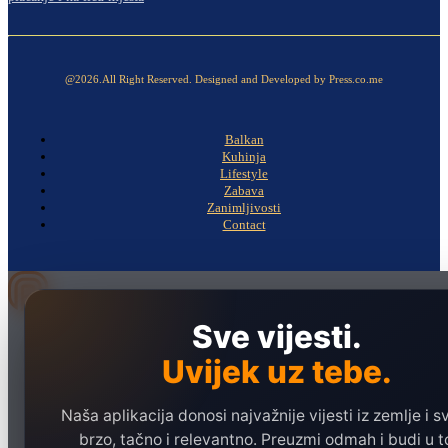
@2026.All Right Reserved. Designed and Developed by Press.co.me
Balkan
Kuhinja
Lifestyle
Zabava
Zanimljivosti
Contact
Sve vijesti.
Naslovna
Politika
Uvijek uz tebe.
Društvo
Naša aplikacija donosi najvažnije vijesti iz zemlje i sv
Hronika
brzo, tačno i relevantno. Preuzmi odmah i budi u t