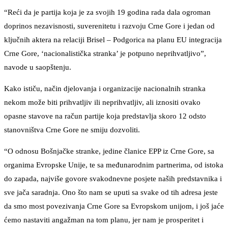
“Reći da je partija koja je za svojih 19 godina rada dala ogroman
doprinos nezavisnosti, suverenitetu i razvoju Crne Gore i jedan od
ključnih aktera na relaciji Brisel – Podgorica na planu EU integracija
Crne Gore, ‘nacionalistička stranka’ je potpuno neprihvatljivo”,
navode u saopštenju.
Kako ističu, način djelovanja i organizacije nacionalnih stranka
nekom može biti prihvatljiv ili neprihvatljiv, ali iznositi ovako
opasne stavove na račun partije koja predstavlja skoro 12 odsto
stanovništva Crne Gore ne smiju dozvoliti.
“O odnosu Bošnjačke stranke, jedine članice EPP iz Crne Gore, sa
organima Evropske Unije, te sa međunarodnim partnerima, od istoka
do zapada, najviše govore svakodnevne posjete naših predstavnika i
sve jača saradnja. Ono što nam se uputi sa svake od tih adresa jeste
da smo most povezivanja Crne Gore sa Evropskom unijom, i još jaće
ćemo nastaviti angažman na tom planu, jer nam je prosperitet i