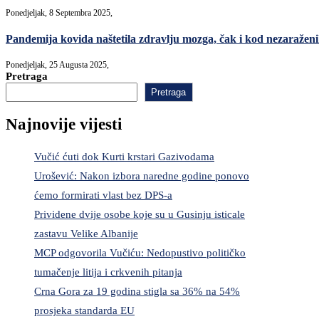
Ponedjeljak, 8 Septembra 2025,
Pandemija kovida naštetila zdravlju mozga, čak i kod nezaražen
Ponedjeljak, 25 Augusta 2025,
Pretraga
Pretraga
Najnovije vijesti
Vučić ćuti dok Kurti krstari Gazivodama
Urošević: Nakon izbora naredne godine ponovo
ćemo formirati vlast bez DPS-a
Prividene dvije osobe koje su u Gusinju isticale
zastavu Velike Albanije
MCP odgovorila Vučiću: Nedopustivo političko
tumačenje litija i crkvenih pitanja
Crna Gora za 19 godina stigla sa 36% na 54%
prosjeka standarda EU