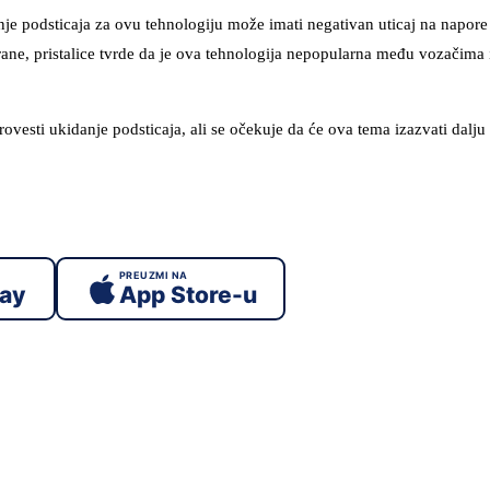
danje podsticaja za ovu tehnologiju može imati negativan uticaj na napor
rane, pristalice tvrde da je ova tehnologija nepopularna među vozačima 
ovesti ukidanje podsticaja, ali se očekuje da će ova tema izazvati dalju
PREUZMI NA
lay
App Store-u