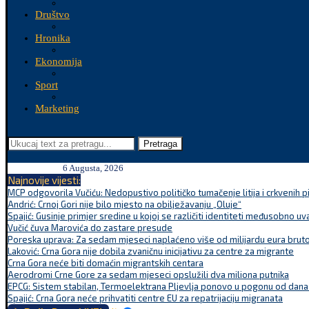
Društvo
Hronika
Ekonomija
Sport
Marketing
Pretraga
6 Augusta, 2026
Najnovije vijesti:
MCP odgovorila Vučiću: Nedopustivo političko tumačenje litija i crkvenih p
Andrić: Crnoj Gori nije bilo mjesto na obilježavanju „Oluje“
Spajić: Gusinje primjer sredine u kojoj se različiti identiteti međusobno uva
Vučić čuva Marovića do zastare presude
Poreska uprava: Za sedam mjeseci naplaćeno više od milijardu eura bruto.
Laković: Crna Gora nije dobila zvaničnu inicijativu za centre za migrante
Crna Gora neće biti domaćin migrantskih centara
Aerodromi Crne Gore za sedam mjeseci opslužili dva miliona putnika
EPCG: Sistem stabilan, Termoelektrana Pljevlja ponovo u pogonu od dana
Spajić: Crna Gora neće prihvatiti centre EU za repatrijaciju migranata