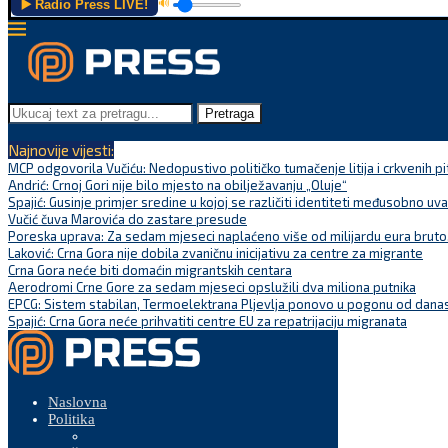
▶️ Radio Press LIVE!
🔊
Pretraga
Najnovije vijesti:
MCP odgovorila Vučiću: Nedopustivo političko tumačenje litija i crkvenih pi
Andrić: Crnoj Gori nije bilo mjesto na obilježavanju „Oluje“
Spajić: Gusinje primjer sredine u kojoj se različiti identiteti međusobno uva
Vučić čuva Marovića do zastare presude
Poreska uprava: Za sedam mjeseci naplaćeno više od milijardu eura bruto.
Laković: Crna Gora nije dobila zvaničnu inicijativu za centre za migrante
Crna Gora neće biti domaćin migrantskih centara
Aerodromi Crne Gore za sedam mjeseci opslužili dva miliona putnika
EPCG: Sistem stabilan, Termoelektrana Pljevlja ponovo u pogonu od dana
Spajić: Crna Gora neće prihvatiti centre EU za repatrijaciju migranata
Naslovna
Politika