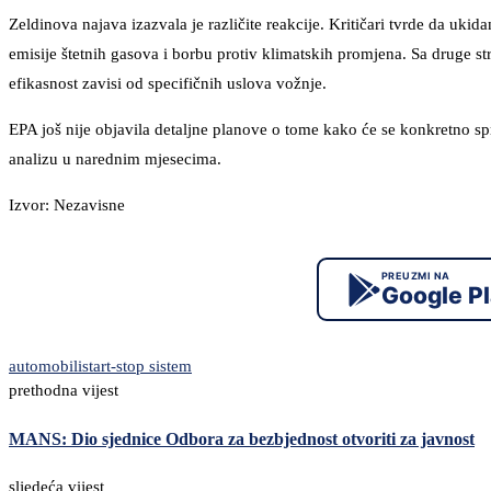
Zeldinova najava izazvala je različite reakcije. Kritičari tvrde da uki
emisije štetnih gasova i borbu protiv klimatskih promjena. Sa druge st
efikasnost zavisi od specifičnih uslova vožnje.
EPA još nije objavila detaljne planove o tome kako će se konkretno spr
analizu u narednim mjesecima.
Izvor: Nezavisne
PREUZMI NA
Google P
automobili
start-stop sistem
prethodna vijest
MANS: Dio sjednice Odbora za bezbjednost otvoriti za javnost
sljedeća vijest