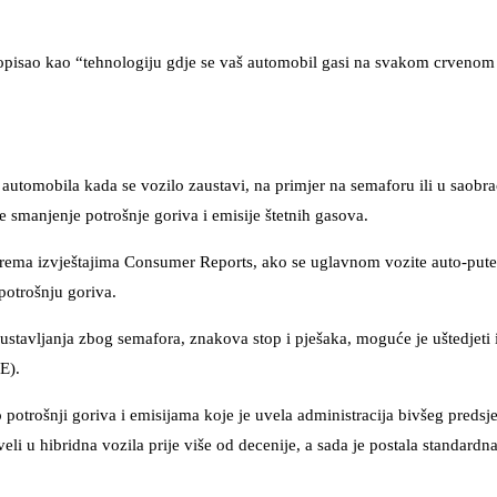
m opisao kao “tehnologiju gdje se vaš automobil gasi na svakom crvenom 
 automobila kada se vozilo zaustavi, na primjer na semaforu ili u saobra
e smanjenje potrošnje goriva i emisije štetnih gasova.
. Prema izvještajima Consumer Reports, ako se uglavnom vozite auto-put
 potrošnju goriva.
ustavljanja zbog semafora, znakova stop i pješaka, moguće je uštedjet
E).
 potrošnji goriva i emisijama koje je uvela administracija bivšeg preds
i u hibridna vozila prije više od decenije, a sada je postala standard