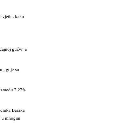
svjetlu, kako
ćajnoj gužvi, a
em, gdje su
i između 7,27%
jednika Baraka
na u mnogim