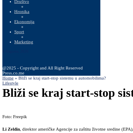
Društvo
Hronika
Ekonomija
Sport
Marketing
6 Augusta, 2026
@2025 - Copyright and All Right Reserved
Press.co.me
Home
»
Bliži se kraj start-stop sistemu u automobilima?
Lifestyle
Bliži se kraj start-stop 
Foto: Freepik
Li Zeldin
, direktor američke Agencije za zaštitu životne sredine (EPA