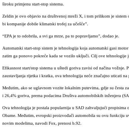
široku primjenu start-stop sistema.
Zeldin je ovo objavio na društvenoj mreži X, i tom prilikom je siste
bi kompanije dobile klimatski trofej za učešće”.
“EPA je to odobrila, a svi ga mrze, pa to popravljamo”, dodao je.
Automatski start-stop sistem je tehnologija koja automatski gasi motor
zatim ga ponovo pokreće kada se vozilo uključi. Cilj ove tehnologije j
Efikasnost start/stop sistema u uštedi goriva zavisi od načina vožnje
zaustavljanja rijetka i kratka, ova tehnologija neće značajno uticati na
Međutim, ako se uglavnom vozite lokalnim putevima, gdje su česta za
i 26,4% goriva, prema podacima Društva automobilskih inženjera (SA
Ova tehnologija je postala popularnija u SAD zahvaljujući propisima o
Obame. Međutim, evropski proizvođači automobila su ovu funkciju uvel
novim modelima, navodi Fox, prenosi b.92.