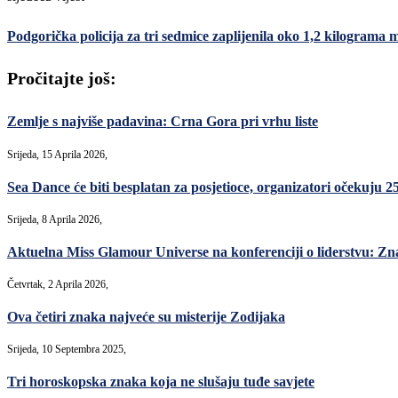
Podgorička policija za tri sedmice zaplijenila oko 1,2 kilogram
Pročitajte još:
Zemlje s najviše padavina: Crna Gora pri vrhu liste
Srijeda, 15 Aprila 2026,
Sea Dance će biti besplatan za posjetioce, organizatori očekuju 2
Srijeda, 8 Aprila 2026,
Aktuelna Miss Glamour Universe na konferenciji o liderstvu: Zna
Četvrtak, 2 Aprila 2026,
Ova četiri znaka najveće su misterije Zodijaka
Srijeda, 10 Septembra 2025,
Tri horoskopska znaka koja ne slušaju tuđe savjete