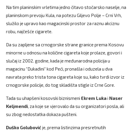
Na tim planinskim vrletima jedno čitavo stočarsko naselje, na
planinskom prevoju Kula, na potezu Giljevo Polje – Crni Vrh,
služilo je upravo kao magacinski prostor za raznu akciznu
robu, najčešće cigarete.
Da su zapljene sa crnogorske strane granice prema Kosovu
minorne u odnosu na količine cigareta koje prolaze, govori i
slučaj iz 2002. godine, kada je međunarodna policija u
magacinu “Dukađini“ kod Peći, pronašla i oduzela u dva
navrata preko trista tona cigareta koje su, kako tvrdi izvor iz
crnogorske policije, do tog skladišta stigle iz Crne Gore.
Tada su uhapšeni kosovski biznismeni
Ekrem Luka
i
Naser
Keljmendi
, za koje se vjerovalo da su organizatori posla, ali
su zbog nedostatka dokaza pušteni.
Duško Golubović
je, prema listinzima presretnutih