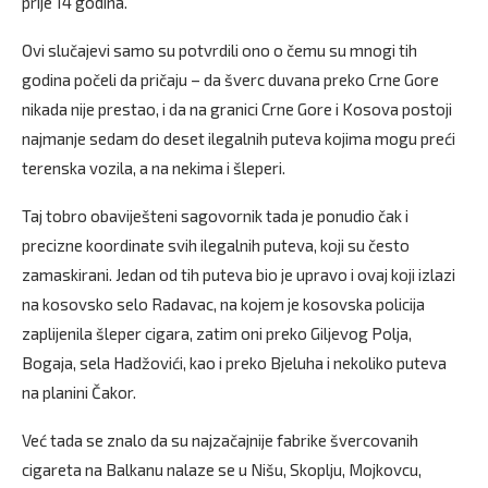
prije 14 godina.
Ovi slučajevi samo su potvrdili ono o čemu su mnogi tih
godina počeli da pričaju – da šverc duvana preko Crne Gore
nikada nije prestao, i da na granici Crne Gore i Kosova postoji
najmanje sedam do deset ilegalnih puteva kojima mogu preći
terenska vozila, a na nekima i šleperi.
Taj tobro obaviješteni sagovornik tada je ponudio čak i
precizne koordinate svih ilegalnih puteva, koji su često
zamaskirani. Jedan od tih puteva bio je upravo i ovaj koji izlazi
na kosovsko selo Radavac, na kojem je kosovska policija
zaplijenila šleper cigara, zatim oni preko Giljevog Polja,
Bogaja, sela Hadžovići, kao i preko Bjeluha i nekoliko puteva
na planini Čakor.
Već tada se znalo da su najzačajnije fabrike švercovanih
cigareta na Balkanu nalaze se u Nišu, Skoplju, Mojkovcu,