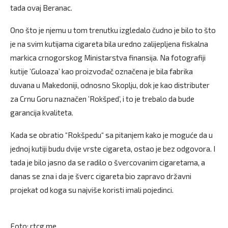
tada ovaj Beranac.
Ono što je njemu u tom trenutku izgledalo čudno je bilo to što
je na svim kutijama cigareta bila uredno zalijepljena fiskalna
markica crnogorskog Ministarstva finansija. Na fotografiji
kutije ’Guloaza’ kao proizvođač označena je bila fabrika
duvana u Makedoniji, odnosno Skoplju, dok je kao distributer
za Crnu Goru naznačen ’Rokšped’, i to je trebalo da bude
garancija kvaliteta.
Kada se obratio “Rokšpedu“ sa pitanjem kako je moguće da u
jednoj kutiji budu dvije vrste cigareta, ostao je bez odgovora. I
tada je bilo jasno da se radilo o švercovanim cigaretama, a
danas se zna i da je šverc cigareta bio zapravo državni
projekat od koga su najviše koristi imali pojedinci.
Foto: rtcg.me