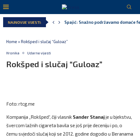
Spajić: Snažno podržavamo domaće fest
NAJNOVIJE VIJESTI:
MPNI do kraja jula realizovalo gotovo
U prethodnih pet godina: Vučić tri puta
MCP odgovorila Vučiću: Nedopustivo pol
Andrić: Crnoj Gori nije bilo mjesto na 
Home
»
Rokšped i slučaj “Guloaz”
Hronika
Udarne vijesti
Rokšped i slučaj “Guloaz”
Foto: rtcg.me
Kompanija „Rokšped“, čiji vlasnik
Sander Stanaj
je u bjekstvu,
švercom lažnih cigareta bavila se još prije deceniju i po, o
čemu svjedoči slučaj koji se 2012. godine dogodio u Beranama