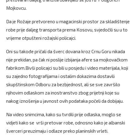
Mojkovcu.
Da je Rožaje pretvoreno u magacinski prostor za skladištenje
robe prije daljeg transporta prema Kosovu, svjedočili su u to
vrijeme otpušteni rožajski policajci.
Oni su takođe pričali da šverc dovana kroz Crnu Goru nikada
nije prekidan, pa čak ni poslije izbijanja afere sa mojkovačkom
fabrikom.Bivši policajci su bili u posjedu i video materijala, koji
su zajedno fotografijama i ostalim dokazima dostavili
skupštinskom Odboru za bezbjednost, ali se sve završilo
njihovim odlaskom za inostranstvo zbog prijetnji koje su
nakog iznošenja u javnost ovih podataka počeli da dobijaju.
Na video snimcima, kako su tvrdili prije odlaska, moglo se
vidjeti kako se vrši pretovar robe, odnosno kako je albanski
šverceri preuzimaju i odlaze preko planinskih vrleti.