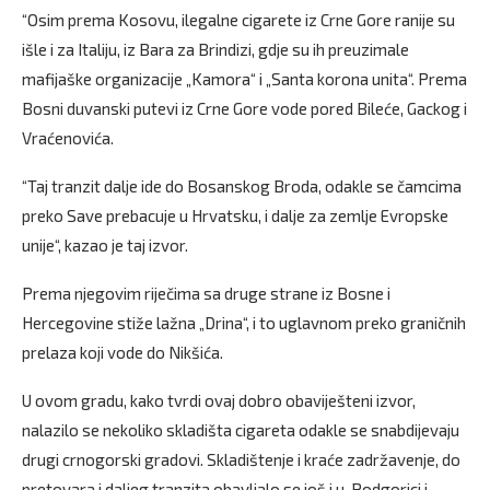
“Osim prema Kosovu, ilegalne cigarete iz Crne Gore ranije su
išle i za Italiju, iz Bara za Brindizi, gdje su ih preuzimale
mafijaške organizacije „Kamora“ i „Santa korona unita“. Prema
Bosni duvanski putevi iz Crne Gore vode pored Bileće, Gackog i
Vraćenovića.
“Taj tranzit dalje ide do Bosanskog Broda, odakle se čamcima
preko Save prebacuje u Hrvatsku, i dalje za zemlje Evropske
unije“, kazao je taj izvor.
Prema njegovim riječima sa druge strane iz Bosne i
Hercegovine stiže lažna „Drina“, i to uglavnom preko graničnih
prelaza koji vode do Nikšića.
U ovom gradu, kako tvrdi ovaj dobro obaviješteni izvor,
nalazilo se nekoliko skladišta cigareta odakle se snabdijevaju
drugi crnogorski gradovi. Skladištenje i kraće zadržavenje, do
pretovara i daljeg tranzita obavljalo se još i u Podgorici i