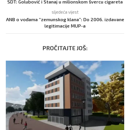
SDT: Golubović i Stanaj u milionskom švercu cigareta
sljedeća vijest
ANB o vođama “zemunskog klana”: Do 2006. izdavane
legitimacije MUP-a
PROČITAJTE JOŠ: