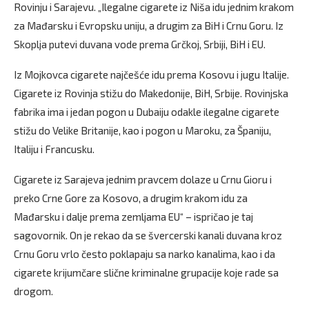
Rovinju i Sarajevu. „Ilegalne cigarete iz Niša idu jednim krakom
za Mađarsku i Evropsku uniju, a drugim za BiH i Crnu Goru. Iz
Skoplja putevi duvana vode prema Grčkoj, Srbiji, BiH i EU.
Iz Mojkovca cigarete najčešće idu prema Kosovu i jugu Italije.
Cigarete iz Rovinja stižu do Makedonije, BiH, Srbije. Rovinjska
fabrika ima i jedan pogon u Dubaiju odakle ilegalne cigarete
stižu do Velike Britanije, kao i pogon u Maroku, za Španiju,
Italiju i Francusku.
Cigarete iz Sarajeva jednim pravcem dolaze u Crnu Gioru i
preko Crne Gore za Kosovo, a drugim krakom idu za
Mađarsku i dalje prema zemljama EU“ – ispričao je taj
sagovornik. On je rekao da se švercerski kanali duvana kroz
Crnu Goru vrlo često poklapaju sa narko kanalima, kao i da
cigarete krijumčare slične kriminalne grupacije koje rade sa
drogom.