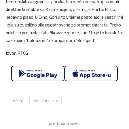
telefonskih razgovora i poruka, bio među onima koji su imali
direktne kontakte sa Keljmendijem, o čemu je Portal RTCG
nedavno pisao. U Crnoj Gori u to vrijeme postojalo je šest firmi
koje su zvanično bile registrovane za promet cigareta. Preko
nekih su prolazile i falsifikovane marke, kao što je to bio slučaj
sa skupim “Guloazom“ i kompanijom “Rokšped“.
Izvor: RTCG
PREUZMI NA
PREUZMI NA
Google Play
App Store-u
ROKŠPED
ŠVERC CIGARETA
prethodna vijest