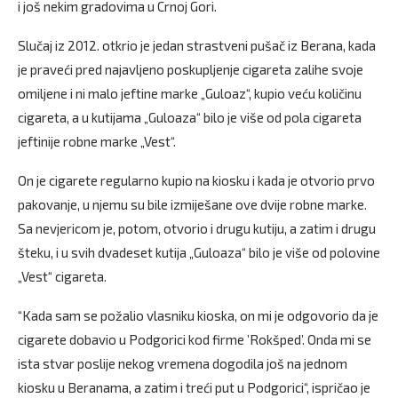
i još nekim gradovima u Crnoj Gori.
Slučaj iz 2012. otkrio je jedan strastveni pušač iz Berana, kada
je praveći pred najavljeno poskupljenje cigareta zalihe svoje
omiljene i ni malo jeftine marke „Guloaz“, kupio veću količinu
cigareta, a u kutijama „Guloaza“ bilo je više od pola cigareta
jeftinije robne marke „Vest“.
On je cigarete regularno kupio na kiosku i kada je otvorio prvo
pakovanje, u njemu su bile izmiješane ove dvije robne marke.
Sa nevjericom je, potom, otvorio i drugu kutiju, a zatim i drugu
šteku, i u svih dvadeset kutija „Guloaza“ bilo je više od polovine
„Vest“ cigareta.
“Kada sam se požalio vlasniku kioska, on mi je odgovorio da je
cigarete dobavio u Podgorici kod firme ’Rokšped’. Onda mi se
ista stvar poslije nekog vremena dogodila još na jednom
kiosku u Beranama, a zatim i treći put u Podgorici“, ispričao je