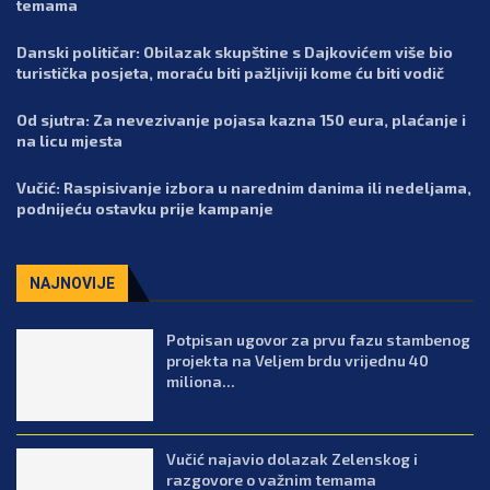
temama
Danski političar: Obilazak skupštine s Dajkovićem više bio
turistička posjeta, moraću biti pažljiviji kome ću biti vodič
Od sjutra: Za nevezivanje pojasa kazna 150 eura, plaćanje i
na licu mjesta
Vučić: Raspisivanje izbora u narednim danima ili nedeljama,
podnijeću ostavku prije kampanje
NAJNOVIJE
Potpisan ugovor za prvu fazu stambenog
projekta na Veljem brdu vrijednu 40
miliona...
Vučić najavio dolazak Zelenskog i
razgovore o važnim temama