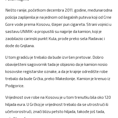
Nešto ranije, početkom decembra 2011. godine, međunarodna
policija zaplijenila je na jednom od ilegalnih puteva koji od Crne
Gore vode prema Kosovu, šleper pun cigareta. Strani vojnici u
sastavu UNMIK-a propustili su najprije da kamion, koji je
zaobilazio carinski punkt Kula, prođe preko sela Radavac i
dođe do Gnjilana.
U tom gradiću je trebalo da bude izvršen pretovar. Dobro
obaviješteni sagovornik tada je objasnio da je kamion nosio
kosovske registarske oznake, a da je krajnje odredište robe
trebalo da bude Grčka, preko Makedonije. Kamion je krenuo iz
Podgorice.
Vrijednost ove robe na Kosovu je u tom trenutku bila oko 120
hiljada eura. U Grčkoj je vrijednost trebalo da se utrostruči ili
učetvorostruči, znači blizu petsto hiljada, takođe još tada,