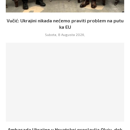
Vučić: Ukrajini nikada nećemo praviti problem na putu
ka EU
Subota, 8 Augusta 2026,
Ambasada Ukrajine u Hrvatskoj proslavlja Oluju, dok