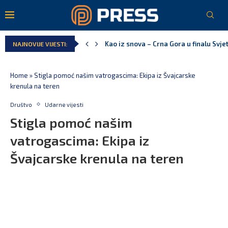
Pejak: Hoće li Milan Knežević i Vučića
NAJNOVIJE VIJESTI:
Spajić: Otvaramo vrata američkim inve
Serbian Times: Vučić podijelio crkvu u
Delegacija EU: Crna Gora nije dio inici
Potpisan ugovor za prvu fazu stambeno
Home
»
Stigla pomoć našim vatrogascima: Ekipa iz Švajcarske
krenula na teren
Društvo
Udarne vijesti
Stigla pomoć našim
vatrogascima: Ekipa iz
Švajcarske krenula na teren