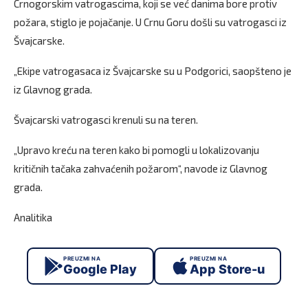
Crnogorskim vatrogascima, koji se već danima bore protiv
požara, stiglo je pojačanje. U Crnu Goru došli su vatrogasci iz
Švajcarske.
„Ekipe vatrogasaca iz Švajcarske su u Podgorici, saopšteno je
iz Glavnog grada.
Švajcarski vatrogasci krenuli su na teren.
„Upravo kreću na teren kako bi pomogli u lokalizovanju
kritičnih tačaka zahvaćenih požarom“, navode iz Glavnog
grada.
Analitika
PREUZMI NA
PREUZMI NA
Google Play
App Store-u