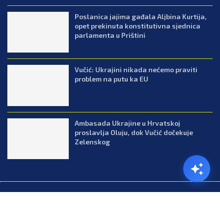
Poslanica jajima gađala Aljbina Kurtija,
opet prekinuta konstitutivna sjednica
parlamenta u Prištini
Vučić: Ukrajini nikada nećemo praviti
problem na putu ka EU
Ambasada Ukrajine u Hrvatskoj
proslavlja Oluju, dok Vučić dočekuje
Zelenskog
@2026.All Right Reserved. Designed and Developed by Press.co.me
Balkan
Kuhinja
Lifestyle
Zabava
Zanimljivosti