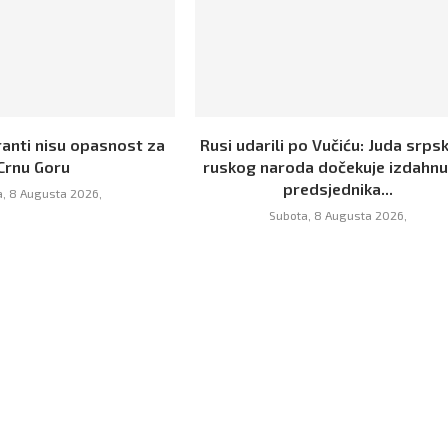
ranti nisu opasnost za
Rusi udarili po Vučiću: Juda srpsk
Crnu Goru
ruskog naroda dočekuje izdahn
predsjednika...
, 8 Augusta 2026,
Subota, 8 Augusta 2026,