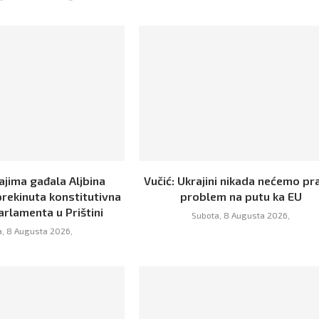
ajima gađala Aljbina
Vučić: Ukrajini nikada nećemo pra
prekinuta konstitutivna
problem na putu ka EU
arlamenta u Prištini
Subota, 8 Augusta 2026,
, 8 Augusta 2026,