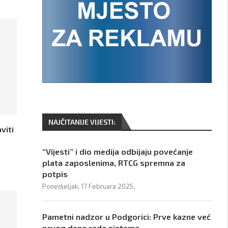
NAJČITANIJE VIJESTI:
viti
“Vijesti” i dio medija odbijaju povećanje
plata zaposlenima, RTCG spremna za
potpis
Ponedjeljak, 17 Februara 2025,
Pametni nadzor u Podgorici: Prve kazne već
prvog dana rada sistema