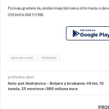
Pozivaju građane da, ukoliko imaju bilo kakvu informaciju o djevojči
059 649 ili 068 113 996.
PREUZMI NA
Google Pla
NIKOLINA VULIKIĆ
PODGORICA
prethodna vijest
Auto-put Andrijevica – Boljare u brojkama: 49 km, 10
tunela, 25 mostova i 880 miliona eura
PROČ