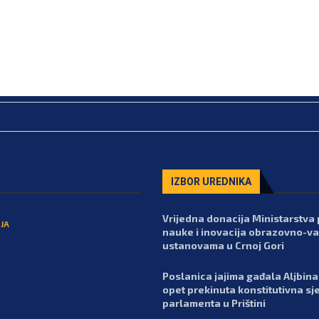
IZBOR UREDNIKA
Vrijedna donacija Ministarstva 
JA
nauke i inovacija obrazovno-va
ustanovama u Crnoj Gori
Poslanica jajima gađala Aljbina 
opet prekinuta konstitutivna sj
parlamenta u Prištini