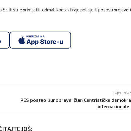
ci ili su je primijetili, odmah kontaktiraju policiju ili pozovu brojeve:
PREUZMI NA
y
App Store-u
sljedeća 
PES postao punopravni član Centrističke demokr
internacionale 
ITAJTE JOŠ: