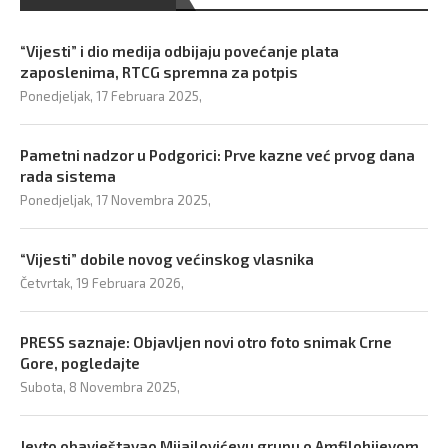
“Vijesti” i dio medija odbijaju povećanje plata
zaposlenima, RTCG spremna za potpis
Ponedjeljak, 17 Februara 2025,
Pametni nadzor u Podgorici: Prve kazne već prvog dana
rada sistema
Ponedjeljak, 17 Novembra 2025,
“Vijesti” dobile novog većinskog vlasnika
Četvrtak, 19 Februara 2026,
PRESS saznaje: Objavljen novi otro foto snimak Crne
Gore, pogledajte
Subota, 8 Novembra 2025,
Jevto obavještavao Mijajlovićevu grupu o Amfilohijevom