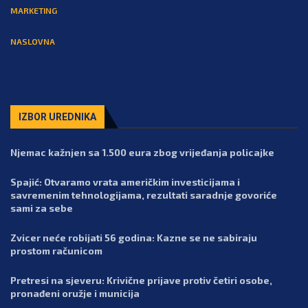
MARKETING
NASLOVNA
IZBOR UREDNIKA
Njemac kažnjen sa 1.500 eura zbog vrijeđanja policajke
Spajić: Otvaramo vrata američkim investicijama i
savremenim tehnologijama, rezultati saradnje govoriće
sami za sebe
Zvicer neće robijati 56 godina: Kazne se ne sabiraju
prostom računicom
Pretresi na sjeveru: Krivične prijave protiv četiri osobe,
pronađeni oružje i municija