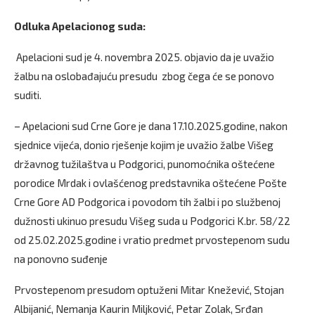
Odluka Apelacionog suda:
Apelacioni sud je 4. novembra 2025. objavio da je uvažio
žalbu na oslobađajuću presudu zbog čega će se ponovo
suditi.
– Apelacioni sud Crne Gore je dana 17.10.2025.godine, nakon
sjednice vijeća, donio rješenje kojim je uvažio žalbe Višeg
državnog tužilaštva u Podgorici, punomoćnika oštećene
porodice Mrdak i ovlašćenog predstavnika oštećene Pošte
Crne Gore AD Podgorica i povodom tih žalbi i po službenoj
dužnosti ukinuo presudu Višeg suda u Podgorici K.br. 58/22
od 25.02.2025.godine i vratio predmet prvostepenom sudu
na ponovno suđenje
Prvostepenom presudom optuženi Mitar Knežević, Stojan
Albijanić, Nemanja Kaurin Miljković, Petar Zolak, Srđan