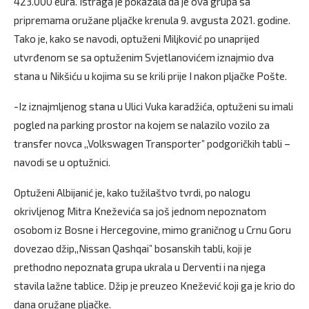
423.000 eura. Istraga je pokazala da je ova grupa sa
pripremama oružane pljačke krenula 9. avgusta 2021. godine.
Tako je, kako se navodi, optuženi Miljković po unaprijed
utvrđenom se sa optuženim Svjetlanovićem iznajmio dva
stana u Nikšiću u kojima su se krili prije I nakon pljačke Pošte.
-Iz iznajmljenog stana u Ulici Vuka karadžića, optuženi su imali
pogled na parking prostor na kojem se nalazilo vozilo za
transfer novca ,,Volkswagen Transporter” podgoričkih tabli –
navodi se u optužnici.
Optuženi Albijanić je, kako tužilaštvo tvrdi, po nalogu
okrivljenog Mitra Kneževića sa još jednom nepoznatom
osobom iz Bosne i Hercegovine, mimo graničnog u Crnu Goru
dovezao džip,,Nissan Qashqai” bosanskih tabli, koji je
prethodno nepoznata grupa ukrala u Derventi i na njega
stavila lažne tablice. Džip je preuzeo Knežević koji ga je krio do
dana oružane pljačke.