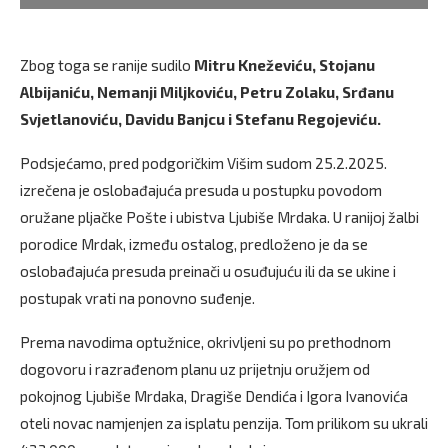
Zbog toga se ranije sudilo
Mitru Kneževiću, Stojanu
Albijaniću, Nemanji Miljkoviću, Petru Zolaku, Srđanu
Svjetlanoviću, Davidu Banjcu i Stefanu Regojeviću.
Podsjećamo, pred podgoričkim Višim sudom 25.2.2025.
izrečena je oslobađajuća presuda u postupku povodom
oružane pljačke Pošte i ubistva Ljubiše Mrdaka. U ranijoj žalbi
porodice Mrdak, između ostalog, predloženo je da se
oslobađajuća presuda preinači u osuđujuću ili da se ukine i
postupak vrati na ponovno suđenje.
Prema navodima optužnice, okrivljeni su po prethodnom
dogovoru i razrađenom planu uz prijetnju oružjem od
pokojnog Ljubiše Mrdaka, Dragiše Dendića i Igora Ivanovića
oteli novac namjenjen za isplatu penzija. Tom prilikom su ukrali