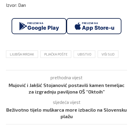
Izvor: Dan
PREUZMI NA
PREUZMI NA
Google Play
App Store-u
LJUBIŠA MRDAK
PLJAČKA POŠTE
UBISTVO
VIŠI SUD
prethodna vijest
Mujović i Jakšić Stojanović postavili kamen temeljac
za izgradnju paviljona OŠ “Oktoih”
sljedeća vijest
Beživotno tijelo muškarca more izbacilo na Slovensku
plažu