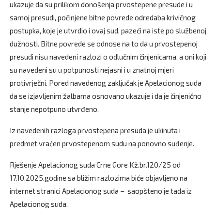
ukazuje da su prilikom donošenja prvostepene presude i u
samoj presudi, počinjene bitne povrede odredaba krivičnog
postupka, koje je utvrdio i ovaj sud, pazeći na iste po službenoj
dužnosti. Bitne povrede se odnose na to da u prvostepenoj
presudi nisu navedeni razlozi o odlučnim činjenicama, a oni koji
su navedeni su u potpunosti nejasni i u znatnoj mjeri
protivrječni. Pored navedenog zaključak je Apelacionog suda
da se izjavljenim žalbama osnovano ukazuje i da je činjenično
stanje nepotpuno utvrđeno.
Iz navedenih razloga prvostepena presuda je ukinuta i
predmet vraćen prvostepenom sudu na ponovno suđenje.
Rješenje Apelacionog suda Crne Gore Kž.br.120/25 od
17.10.2025.godine sa bližim razlozima biće objavljeno na
internet stranici Apelacionog suda – saopšteno je tada iz
Apelacionog suda.