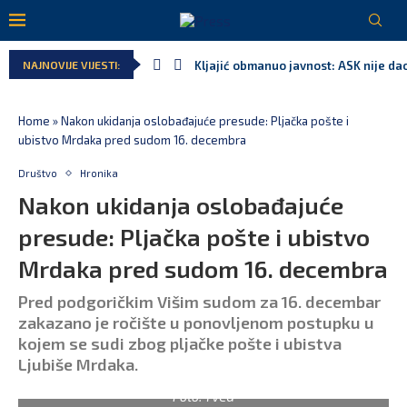
Kljajić obmanuo javnost: ASK nije dao
NAJNOVIJE VIJESTI:
Srbija: Manjak u državnoj kasi milija
Ivanović za Eurokaz: Evropska unija n
Spajić: Snažno podržavamo domaće fe
MPNI do kraja jula realizovalo gotov
Home
»
Nakon ukidanja oslobađajuće presude: Pljačka pošte i
ubistvo Mrdaka pred sudom 16. decembra
Društvo
Hronika
Nakon ukidanja oslobađajuće
presude: Pljačka pošte i ubistvo
Mrdaka pred sudom 16. decembra
Pred podgoričkim Višim sudom za 16. decembar
zakazano je ročište u ponovljenom postupku u
kojem se sudi zbog pljačke pošte i ubistva
Ljubiše Mrdaka.
Foto: TVCG