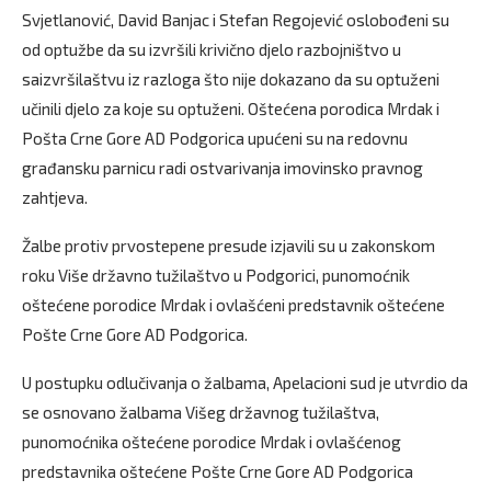
Svjetlanović, David Banjac i Stefan Regojević oslobođeni su
od optužbe da su izvršili krivično djelo razbojništvo u
saizvršilaštvu iz razloga što nije dokazano da su optuženi
učinili djelo za koje su optuženi. Oštećena porodica Mrdak i
Pošta Crne Gore AD Podgorica upućeni su na redovnu
građansku parnicu radi ostvarivanja imovinsko pravnog
zahtjeva.
Žalbe protiv prvostepene presude izjavili su u zakonskom
roku Više državno tužilaštvo u Podgorici, punomoćnik
oštećene porodice Mrdak i ovlašćeni predstavnik oštećene
Pošte Crne Gore AD Podgorica.
U postupku odlučivanja o žalbama, Apelacioni sud je utvrdio da
se osnovano žalbama Višeg državnog tužilaštva,
punomoćnika oštećene porodice Mrdak i ovlašćenog
predstavnika oštećene Pošte Crne Gore AD Podgorica