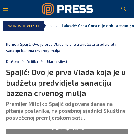
Laković: Crna Gora nije dobila zvaničn
NAJNOVIJE VIJESTI:
Crna Gora neće biti domaćin migrants
Aerodromi Crne Gore za sedam mjeseci
EPCG: Sistem stabilan, Termoelektran
Spajić: Crna Gora neće prihvatiti cent
Home
»
Spajić: Ovo je prva Vlada koja je u budžetu predvidjela
sanaciju bazena crvenog mulja
Društvo
Politika
Udarne vijesti
Spajić: Ovo je prva Vlada koja je u
budžetu predvidjela sanaciju
bazena crvenog mulja
Premijer Milojko Spajić odgovara danas na
pitanja poslanika, na posebnoj sjednici Skuštine
posvećenoj premijerskom satu.
Foto: Skupština CG