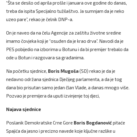
“Šta se desilo od aprila prošle i januara ove godine do danas,
treba da ispita Specijalno tužilaštvo. Ja sumnjam da je neko
uzeo pare”, rekao je čelnik DNP-a.
On je naveo da na čelu Agencije za zaštitu životne sredine
imamo čovjeka koji je “osuđen da je krao drva”. Navodi da je
PES pobijedio na izborima u Botunu i da bi premijer trebalo da
ode u Botun i razgovara sa građanima.
Na početku sjednice,
Boris Mugoša
(SD) rekao je da je
nedavno održana sjednica Dječijeg parlamenta, a da je tog
dana bio prisutan samo jedan član Vlade, a danas mnogo više.
Pozvao je premijera da uputi izvinjenje toj djeci,
Najava sjednice
Poslanik Demokratske Crne Gore
Boris Bogdanović
pitaće
Spajića da jasno i precizno navede koje ključne razlike u