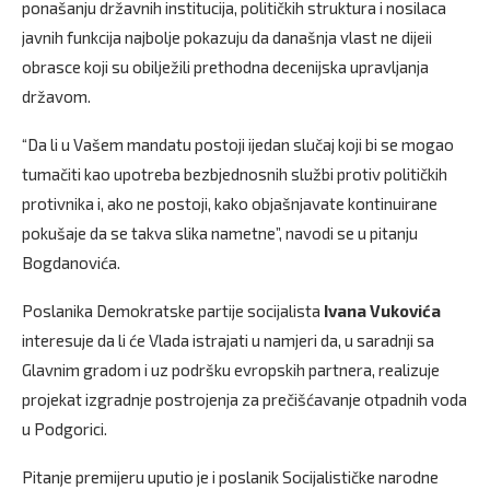
ponašanju državnih institucija, političkih struktura i nosilaca
javnih funkcija najbolje pokazuju da današnja vlast ne dijeii
obrasce koji su obilježili prethodna decenijska upravljanja
državom.
“Da li u Vašem mandatu postoji ijedan slučaj koji bi se mogao
tumačiti kao upotreba bezbjednosnih službi protiv političkih
protivnika i, ako ne postoji, kako objašnjavate kontinuirane
pokušaje da se takva slika nametne”, navodi se u pitanju
Bogdanovića.
Poslanika Demokratske partije socijalista
Ivana Vukovića
interesuje da li će Vlada istrajati u namjeri da, u saradnji sa
Glavnim gradom i uz podršku evropskih partnera, realizuje
projekat izgradnje postrojenja za prečišćavanje otpadnih voda
u Podgorici.
Pitanje premijeru uputio je i poslanik Socijalističke narodne