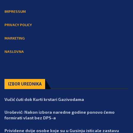
IMPRESSUM
PRIVACY POLICY
MARKETING
NASLOVNA
IZBOR UREDNIKA
Vučić ćuti dok Kurti krstari Gazivodama
Urošević: Nakon izbora naredne godine ponovo ćemo
formirati vlast bez DPS-a
Prividene dvije osobe koje su u Gusinju isticale zastavu