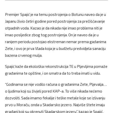
Premijer Spajić je na temu postrojenja o Botunu naveo da je u
Japanu živio četiri godine pored postrojenja za prečišćavanje
otpadnih voda. Kazao je da nikada nije imao problema niti je
imao posljedice zbog tog postrojenja. On je naveo da je u
ranijem periodu postojao ekstreman nemar prema gađanima
Zete, i ovo je prva Vlada koja je u budžetu predvidjela sanaciju
bazena crvenog mulja.
Spajić kaže da ekološka rekonstrukcija TE u Pljevljima pomaže
građanima te opštine, i on smatra da to treba imati u vidu.
“Godinama se nije vodilo računa o građanima Zete, Pljevalja…
o ljudima koji su živjeli pored KAP-a. To više nikada nećemo
dozvoliti. Sada imamo fekalije i teške metale koje se izlivanju
prvo u Moraču, onda u Skadarsko jezero. Najviše štete imaju
građani koji su okrenuti Skadarskom jezeru”, kazao je Spajić.