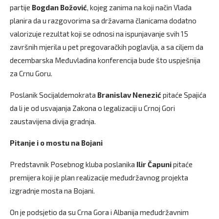
partije
Bogdan Božović
, kojeg zanima na koji način Vlada
planira da u razgovorima sa državama članicama dodatno
valorizuje rezultat koji se odnosi na ispunjavanje svih 15
završnih mjerila u pet pregovaračkih poglavlja, a sa ciljem da
decembarska Međuvladina konferencija bude što uspješnija
za Crnu Goru.
Poslanik Socijaldemokrata
Branislav Nenezić
pitaće Spajića
da li je od usvajanja Zakona o legalizaciji u Crnoj Gori
zaustavijena divija gradnja.
Pitanje i o mostu na Bojani
Predstavnik Posebnog kluba poslanika
Ilir Čapuni
pitaće
premijera koji je plan realizacije međudržavnog projekta
izgradnje mosta na Bojani.
On je podsjetio da su Crna Gora i Albanija međudržavnim