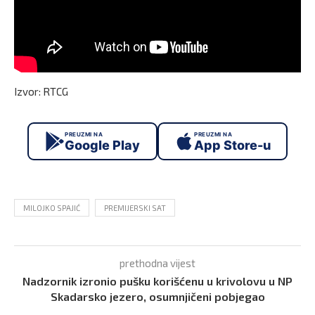
Izvor: RTCG
PREUZMI NA
PREUZMI NA
Google Play
App Store-u
MILOJKO SPAJIĆ
PREMIJERSKI SAT
prethodna vijest
Nadzornik izronio pušku korišćenu u krivolovu u NP
Skadarsko jezero, osumnjičeni pobjegao