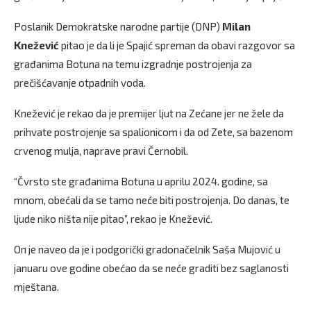
Poslanik Demokratske narodne partije (DNP)
Milan
Knežević
pitao je da li je Spajić spreman da obavi razgovor sa
građanima Botuna na temu izgradnje postrojenja za
prečišćavanje otpadnih voda.
Knežević je rekao da je premijer ljut na Zećane jer ne žele da
prihvate postrojenje sa spalionicom i da od Zete, sa bazenom
crvenog mulja, naprave pravi Černobil.
“Čvrsto ste građanima Botuna u aprilu 2024. godine, sa
mnom, obećali da se tamo neće biti postrojenja. Do danas, te
ljude niko ništa nije pitao”, rekao je Knežević.
On je naveo da je i podgorički gradonačelnik Saša Mujović u
januaru ove godine obećao da se neće graditi bez saglanosti
mještana.