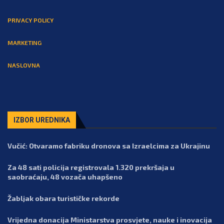
PRIVACY POLICY
MARKETING
NASLOVNA
IZBOR UREDNIKA
Vučić: Otvaramo fabriku dronova sa Izraelcima za Ukrajinu
Za 48 sati policija registrovala 1.320 prekršaja u
saobraćaju, 48 vozača uhapšeno
Žabljak obara turističke rekorde
Vrijedna donacija Ministarstva prosvjete, nauke i inovacija