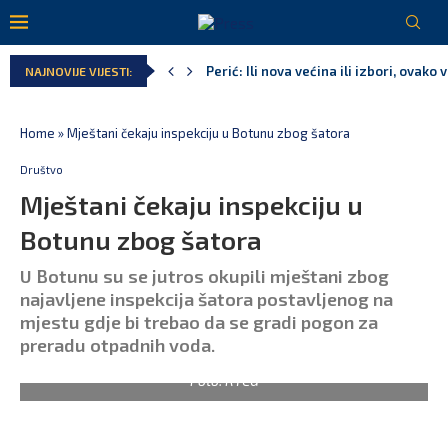
Perić: Ili nova većina ili izbori, ovako
NAJNOVIJE VIJESTI:
Dragaš: Saradnja sa Masdarom je najv
Besplatni udžbenici za više od 67.700 
Kao iz snova – Crna Gora u finalu Svj
Pejak: Hoće li Milan Knežević i Vučića
Spajić: Otvaramo vrata američkim inve
Home
»
Mještani čekaju inspekciju u Botunu zbog šatora
Društvo
Mještani čekaju inspekciju u
Botunu zbog šatora
U Botunu su se jutros okupili mještani zbog
najavljene inspekcija šatora postavljenog na
mjestu gdje bi trebao da se gradi pogon za
preradu otpadnih voda.
Foto: RTCG