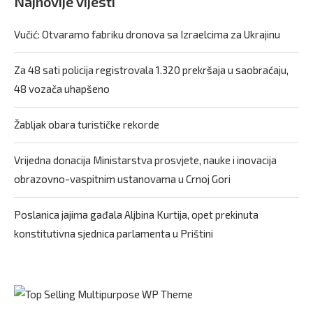
Najnovije vijesti
Vučić: Otvaramo fabriku dronova sa Izraelcima za Ukrajinu
Za 48 sati policija registrovala 1.320 prekršaja u saobraćaju,
48 vozača uhapšeno
Žabljak obara turističke rekorde
Vrijedna donacija Ministarstva prosvjete, nauke i inovacija
obrazovno-vaspitnim ustanovama u Crnoj Gori
Poslanica jajima gađala Aljbina Kurtija, opet prekinuta
konstitutivna sjednica parlamenta u Prištini