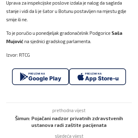
Uprava za inspekcijske poslove izdala je nalog da sagleda
stanje i vidi da li je šator u Botunu postavljen na mjestu gdje
smije ili ne.
To je poručio u ponedjeljak gradonačelnik Podgorice
Saša
Mujović
na sjednici gradskog parlamenta.
Izvor: RTCG
PREUZMI NA
PREUZMI NA
Google Play
App Store-u
prethodna vijest
Šimun: Pojačani nadzor privatnih zdravstvenih
ustanova radi zaštite pacijenata
sljedeća vijest