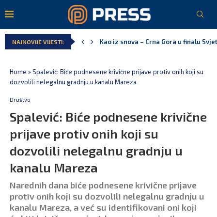
Pejak: Hoće li Milan Knežević i Vučića
NAJNOVIJE VIJESTI:
Spajić: Otvaramo vrata američkim inve
Serbian Times: Vučić podijelio crkvu u
Delegacija EU: Crna Gora nije dio inici
Potpisan ugovor za prvu fazu stambeno
Home
»
Spalević: Biće podnesene krivične prijave protiv onih koji su
dozvolili nelegalnu gradnju u kanalu Mareza
Društvo
Spalević: Biće podnesene krivične
prijave protiv onih koji su
dozvolili nelegalnu gradnju u
kanalu Mareza
Narednih dana biće podnesene krivične prijave
protiv onih koji su dozvolili nelegalnu gradnju u
kanalu Mareza, a već su identifikovani oni koji