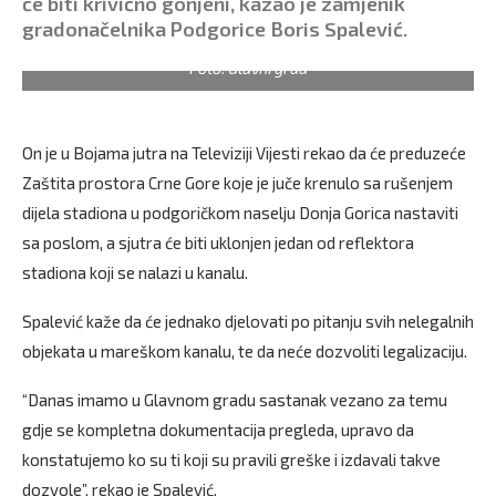
će biti krivično gonjeni, kazao je zamjenik
gradonačelnika Podgorice Boris Spalević.
Foto: Glavni grad
On je u Bojama jutra na Televiziji Vijesti rekao da će preduzeće
Zaštita prostora Crne Gore koje je juče krenulo sa rušenjem
dijela stadiona u podgoričkom naselju Donja Gorica nastaviti
sa poslom, a sjutra će biti uklonjen jedan od reflektora
stadiona koji se nalazi u kanalu.
Spalević kaže da će jednako djelovati po pitanju svih nelegalnih
objekata u mareškom kanalu, te da neće dozvoliti legalizaciju.
“Danas imamo u Glavnom gradu sastanak vezano za temu
gdje se kompletna dokumentacija pregleda, upravo da
konstatujemo ko su ti koji su pravili greške i izdavali takve
dozvole”, rekao je Spalević.