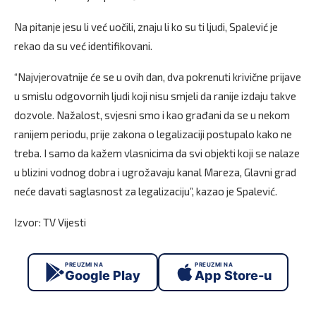
Na pitanje jesu li već uočili, znaju li ko su ti ljudi, Spalević je
rekao da su već identifikovani.
“Najvjerovatnije će se u ovih dan, dva pokrenuti krivične prijave
u smislu odgovornih ljudi koji nisu smjeli da ranije izdaju takve
dozvole. Nažalost, svjesni smo i kao građani da se u nekom
ranijem periodu, prije zakona o legalizaciji postupalo kako ne
treba. I samo da kažem vlasnicima da svi objekti koji se nalaze
u blizini vodnog dobra i ugrožavaju kanal Mareza, Glavni grad
neće davati saglasnost za legalizaciju”, kazao je Spalević.
Izvor: TV Vijesti
PREUZMI NA
PREUZMI NA
Google Play
App Store-u