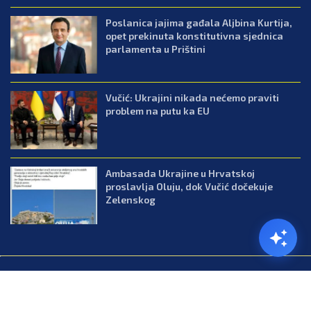
Poslanica jajima gađala Aljbina Kurtija,
opet prekinuta konstitutivna sjednica
parlamenta u Prištini
Vučić: Ukrajini nikada nećemo praviti
problem na putu ka EU
Ambasada Ukrajine u Hrvatskoj
proslavlja Oluju, dok Vučić dočekuje
Zelenskog
@2026.All Right Reserved. Designed and Developed by Press.co.me
Balkan
Kuhinja
Lifestyle
Zabava
Zanimljivosti