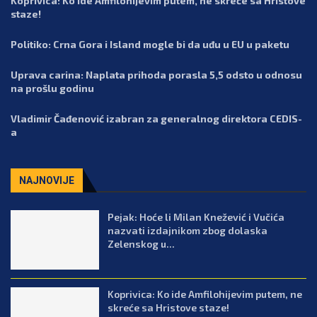
Koprivica: Ko ide Amfilohijevim putem, ne skreće sa Hristove
staze!
Politiko: Crna Gora i Island mogle bi da uđu u EU u paketu
Uprava carina: Naplata prihoda porasla 5,5 odsto u odnosu
na prošlu godinu
Vladimir Čađenović izabran za generalnog direktora CEDIS-
a
NAJNOVIJE
Pejak: Hoće li Milan Knežević i Vučića
nazvati izdajnikom zbog dolaska
Zelenskog u...
Koprivica: Ko ide Amfilohijevim putem, ne
skreće sa Hristove staze!