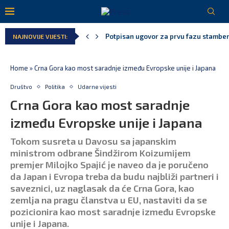
Danski političar: Obilazak skupštine s 
NAJNOVIJE VIJESTI:
Kljajić obmanuo javnost: ASK nije dao 
Srbija: Manjak u državnoj kasi milijar
Ivanović za Eurokaz: Evropska unija ne
Spajić: Snažno podržavamo domaće fest
Home
»
Crna Gora kao most saradnje između Evropske unije i Japana
Društvo
Politika
Udarne vijesti
Crna Gora kao most saradnje
između Evropske unije i Japana
Tokom susreta u Davosu sa japanskim
ministrom odbrane Šindžirom Koizumijem
premjer Milojko Spajić je naveo da je poručeno
da Japan i Evropa treba da budu najbliži partneri i
saveznici, uz naglasak da će Crna Gora, kao
zemlja na pragu članstva u EU, nastaviti da se
pozicionira kao most saradnje između Evropske
unije i Japana.