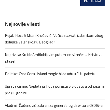
PRETRAGA
Najnovije vijesti
Pejak: Hoće li Milan Knežević i Vučića nazvati izdajnikom zbog
dolaska Zelenskog u Beograd?
Koprivica: Ko ide Amfilohijevim putem, ne skreće sa Hristove
staze!
Politiko: Crna Gora i Island mogle bi da uđu u EU u paketu
Uprava carina: Naplata prihoda porasla 5,5 odsto u odnosu na
prošlu godinu
Vladimir Čađenović izabran za generalnog direktora CEDIS-a