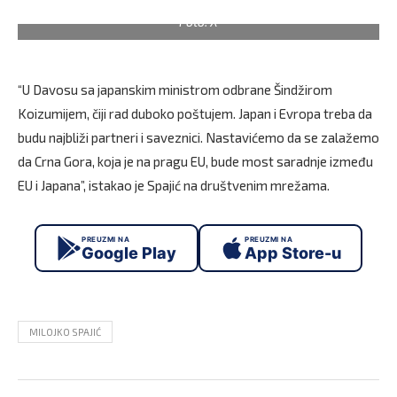
Foto: X
“U Davosu sa japanskim ministrom odbrane Šindžirom
Koizumijem, čiji rad duboko poštujem. Japan i Evropa treba da
budu najbliži partneri i saveznici. Nastavićemo da se zalažemo
da Crna Gora, koja je na pragu EU, bude most saradnje između
EU i Japana”, istakao je Spajić na društvenim mrežama.
PREUZMI NA
PREUZMI NA
Google Play
App Store-u
MILOJKO SPAJIĆ