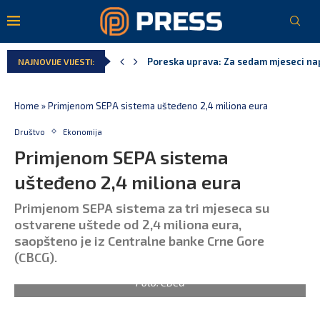
Laković: Crna Gora nije dobila zvaničn
NAJNOVIJE VIJESTI:
Crna Gora neće biti domaćin migrants
Aerodromi Crne Gore za sedam mjeseci
EPCG: Sistem stabilan, Termoelektran
Spajić: Crna Gora neće prihvatiti cent
Home
»
Primjenom SEPA sistema ušteđeno 2,4 miliona eura
Društvo
Ekonomija
Primjenom SEPA sistema
ušteđeno 2,4 miliona eura
Primjenom SEPA sistema za tri mjeseca su
ostvarene uštede od 2,4 miliona eura,
saopšteno je iz Centralne banke Crne Gore
(CBCG).
Foto: CBCG