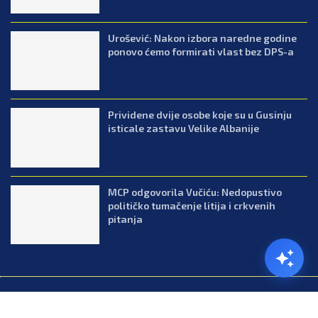
Urošević: Nakon izbora naredne godine
ponovo ćemo formirati vlast bez DPS-a
Prividene dvije osobe koje su u Gusinju
isticale zastavu Velike Albanije
MCP odgovorila Vučiću: Nedopustivo
političko tumačenje litija i crkvenih
pitanja
@2026.All Right Reserved. Designed and Developed by Press.co.me