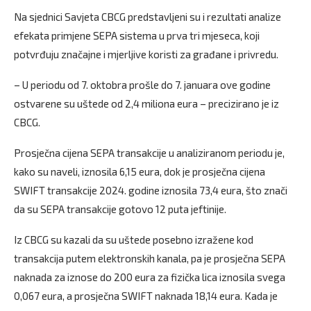
Na sjednici Savjeta CBCG predstavljeni su i rezultati analize
efekata primjene SEPA sistema u prva tri mjeseca, koji
potvrđuju značajne i mjerljive koristi za građane i privredu.
– U periodu od 7. oktobra prošle do 7. januara ove godine
ostvarene su uštede od 2,4 miliona eura – precizirano je iz
CBCG.
Prosječna cijena SEPA transakcije u analiziranom periodu je,
kako su naveli, iznosila 6,15 eura, dok je prosječna cijena
SWIFT transakcije 2024. godine iznosila 73,4 eura, što znači
da su SEPA transakcije gotovo 12 puta jeftinije.
Iz CBCG su kazali da su uštede posebno izražene kod
transakcija putem elektronskih kanala, pa je prosječna SEPA
naknada za iznose do 200 eura za fizička lica iznosila svega
0,067 eura, a prosječna SWIFT naknada 18,14 eura. Kada je