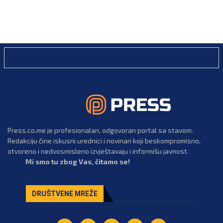
Press.co.me je profesionalan, odgovoran portal sa stavom.
Redakciju čine iskusni urednici i novinari koji beskompromisno,
otvoreno i nedvosmisleno izvještavaju i informišu javnost.
Mi smo tu zbog Vas, čitamo se!
DRUŠTVENE MREŽE