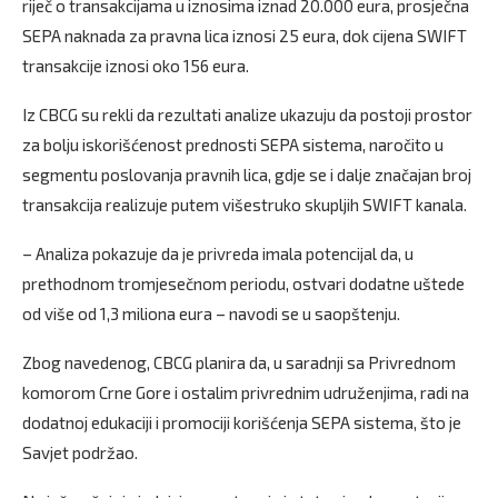
riječ o transakcijama u iznosima iznad 20.000 eura, prosječna
SEPA naknada za pravna lica iznosi 25 eura, dok cijena SWIFT
transakcije iznosi oko 156 eura.
Iz CBCG su rekli da rezultati analize ukazuju da postoji prostor
za bolju iskorišćenost prednosti SEPA sistema, naročito u
segmentu poslovanja pravnih lica, gdje se i dalje značajan broj
transakcija realizuje putem višestruko skupljih SWIFT kanala.
– Analiza pokazuje da je privreda imala potencijal da, u
prethodnom tromjesečnom periodu, ostvari dodatne uštede
od više od 1,3 miliona eura – navodi se u saopštenju.
Zbog navedenog, CBCG planira da, u saradnji sa Privrednom
komorom Crne Gore i ostalim privrednim udruženjima, radi na
dodatnoj edukaciji i promociji korišćenja SEPA sistema, što je
Savjet podržao.