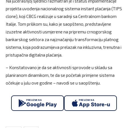
Na jučerašnjoj sjednici razmatran je i status implementacije
projekta uvođenja nacionalnog sistema instant plaćanja (TIPS
clone), koji CBCG realizuje u saradnji sa Centralnom bankom
Italije. Tom prilikom su, kako je saopšteno, predstavljene
izuzetne aktivnosti usmjerene na pripremu crnogorskog
bankarskog sektora za najznačajniju transformaciju platnog
sistema, koja podrazumijeva prelazak na inkluzivna, trenutna i
pristupačna digitalna plaćanja.
– Konstatovano je da se aktivnosti sprovode u skladu sa
planiranom dinamikom, te da se početak primjene sistema
očekuje u julu ove godine – navodi se u saopštenju.
PREUZMI NA
PREUZMI NA
Google Play
App Store-u